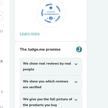
more
23
Learn more
The Judge.me promise
ck
We show real reviews by real
expand_more
people
We show you which reviews
expand_more
are verified
0
We give you the full picture of
expand_more
the products you buy
23