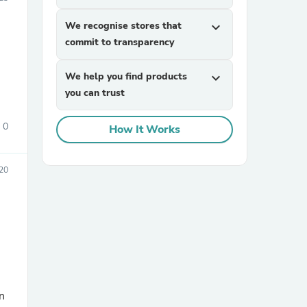
We recognise stores that
expand_more
commit to transparency
We help you find products
expand_more
you can trust
0
How It Works
sories
20
n