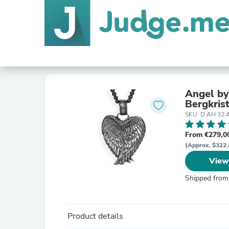
Angel by
Bergkris
SKU: D AH 32 
From €279,0
(Approx. $322.
View
Shipped from
Product details