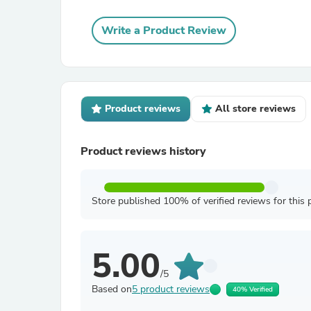
Write a Product Review
Product reviews
All store reviews
Product reviews history
Store published 100% of verified reviews for this 
5.00
/5
Based on
5 product reviews
40% Verified