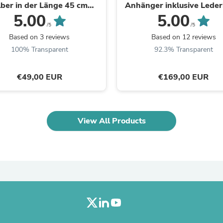
Oral Care
lber in der Länge 45 cm
Anhänger inklusive Lede
Outdoor Furniture
chenöse bei 42 cm mit ...
5.00
5.00
Outdoor Furniture Sets
/5
/5
Laundry Appliances
Based on 3 reviews
Based on 12 reviews
Outdoor Seating
100% Transparent
92.3% Transparent
Outdoor Tables
Costumes & Accessories
Costume Accessories
€49,00 EUR
€169,00 EUR
Vacuums
Personal Lubricants
Reptile & Amphibian Supplies
Small Animal Supplies
View All Products
Live Animals
Pet Bed Accessories
Pet Bowls, Feeders & Waterer
Pet Carriers & Crates
Pet Collars & Harnesses
Pet Id Tags
Pet Leashes
Pet Strollers
Pet Vitamins & Supplements
Water Heaters
Household Supplies