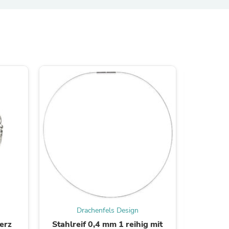
ies
Drachenfels Design
D
erz
Stahlreif 0,4 mm 1 reihig mit
Hear