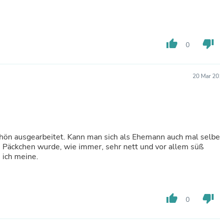
Hair Accessories
Baskets
Scarves & Shawls
Deodorant & Anti Perspirant
Office Furniture
thumb_up
thumb_down
0
Desks
Desktop Computers
Dj & Specialty Audio
20 Mar 20
Cat Supplies
Chair & Sofa Cushions
Clocks
Dressers
Ear Care
Face Masks
hön ausgearbeitet. Kann man sich als Ehemann auch mal selbe
Electronics Films & Shields
 Päckchen wurde, wie immer, sehr nett und vor allem süß
Door Mats
 ich meine.
Figurines
Flags & Windsocks
Home Decor Decals
Home Fragrance Accessories
thumb_up
thumb_down
Home Fragrances
0
First Aid
Dog Supplies