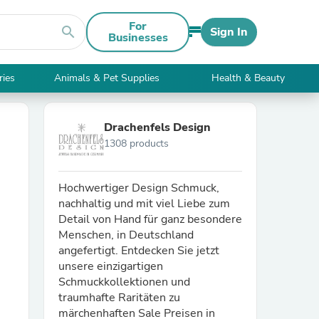
For
search
Sign In
Businesses
ries
Animals & Pet Supplies
Health & Beauty
Drachenfels Design
1308 products
Hochwertiger Design Schmuck,
nachhaltig und mit viel Liebe zum
Detail von Hand für ganz besondere
Menschen, in Deutschland
angefertigt. Entdecken Sie jetzt
unsere einzigartigen
Schmuckkollektionen und
traumhafte Raritäten zu
märchenhaften Sale Preisen in