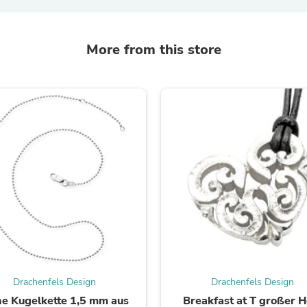
Laptops
Household Appliance Accessor
Air Conditioner Accessories
More from this store
Air Purifier Accessories
Pet Grooming Supplies
Living Room Furniture Sets
Fan Accessories
Massage & Relaxation
Neckties
Mattresses
Memory
Laundry Appliance Accessories
Mobility & Accessibility
Patio Heater Accessories
Vacuum Accessories
Household Appliances
Climate Control Appliances
Pinback Buttons
Sunglasses
Nightstands
Floor & Steam Cleaners
Drachenfels Design
Drachenfels Design
Office Chairs
ne Kugelkette 1,5 mm aus
Breakfast at T großer H