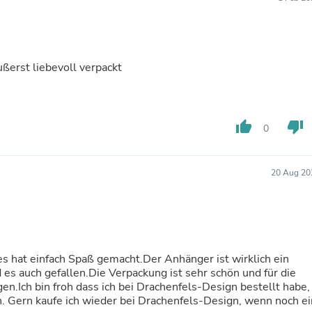
Buffets & Sideboards
Outfit Sets
Shorts
Cable Management
Cables
erst liebevoll verpackt
Bird Supplies
Chaises
Skorts
Clothing Accessories
thumb_up
thumb_down
0
Baby & Toddler Clothing Acces
Decor
Artificial Flora
20 Aug 20
Artwork
Bandanas & Headties
Computer Accessories
Computer Components
Video
Computer Monitors
es hat einfach Spaß gemacht.Der Anhänger ist wirklich ein
Computer Servers
 es auch gefallen.Die Verpackung ist sehr schön und für die
Cosmetics
n.Ich bin froh dass ich bei Drachenfels-Design bestellt habe,
Belts
n. Gern kaufe ich wieder bei Drachenfels-Design, wenn noch ei
Headwear