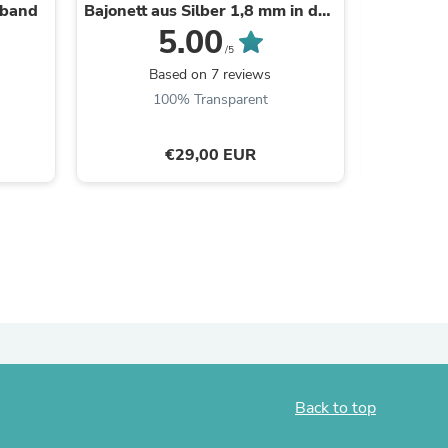
rband
Bajonett aus Silber 1,8 mm in den
Längen 38 cm ...
5.00
/5
Based on 7 reviews
B
100% Transparent
€29,00 EUR
s
Back to top