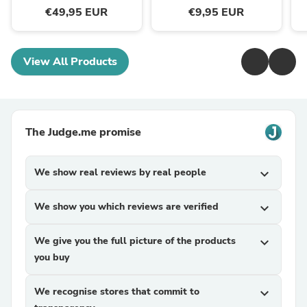
€49,95 EUR
€9,95 EUR
View All Products
The Judge.me promise
We show real reviews by real people
expand_more
We show you which reviews are verified
expand_more
We give you the full picture of the products
expand_more
you buy
We recognise stores that commit to
expand_more