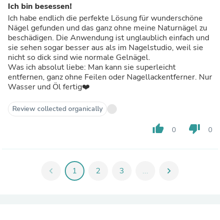
Ich bin besessen!
Ich habe endlich die perfekte Lösung für wunderschöne
Nägel gefunden und das ganz ohne meine Naturnägel zu
beschädigen. Die Anwendung ist unglaublich einfach und
sie sehen sogar besser aus als im Nagelstudio, weil sie
nicht so dick sind wie normale Gelnägel.
Was ich absolut liebe: Man kann sie superleicht
entfernen, ganz ohne Feilen oder Nagellackentferner. Nur
Wasser und Öl fertig❤️
Review collected organically
thumb_up
thumb_down
0
0
chevron_left
1
2
3
...
chevron_right