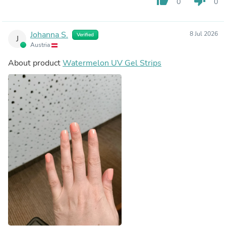
thumb_up
thumb_down
0
0
Johanna S.
8 Jul 2026
Verified
J
Austria
About product
Watermelon UV Gel Strips