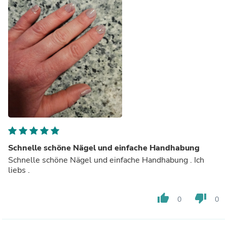
Schnelle schöne Nägel und einfache Handhabung
Schnelle schöne Nägel und einfache Handhabung . Ich
liebs .
thumb_up
thumb_down
0
0