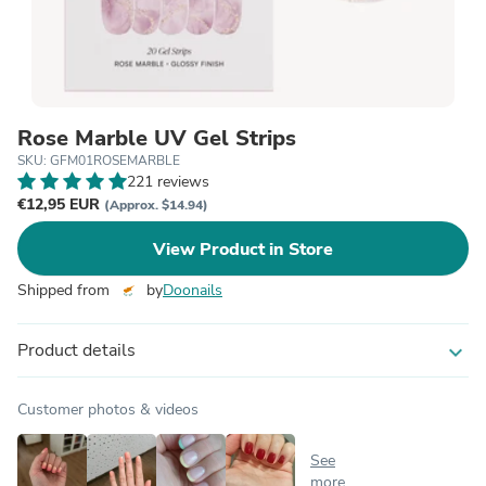
Rose Marble UV Gel Strips
SKU: GFM01ROSEMARBLE
221 reviews
€12,95 EUR
(Approx. $14.94)
View Product in Store
Shipped from
by
Doonails
Product details
expand_more
Customer photos & videos
See
more