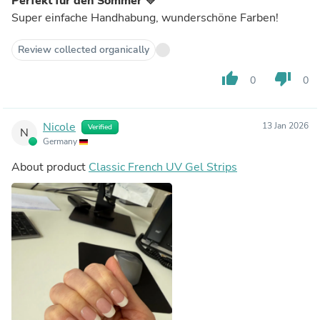
Perfekt für den Sommer 💛
Super einfache Handhabung, wunderschöne Farben!
Review collected organically
thumb_up
thumb_down
0
0
Nicole
13 Jan 2026
Verified
N
Germany
About product
Classic French UV Gel Strips