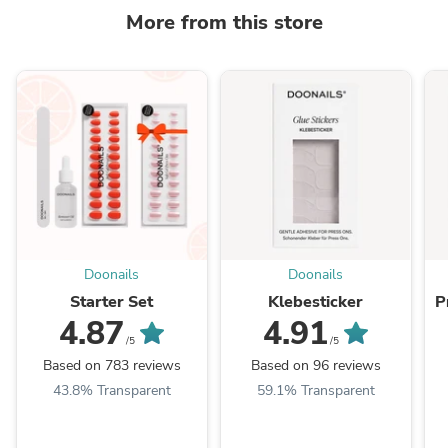
More from this store
Doonails
Doonails
Starter Set
Klebesticker
P
4.87
4.91
/5
/5
Based on 783 reviews
Based on 96 reviews
43.8% Transparent
59.1% Transparent