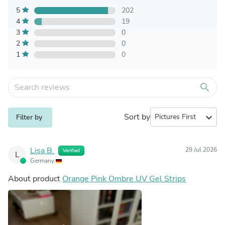
5
202
4
19
3
0
2
0
1
0
search
Sort by
expand_more
Filter by
Lisa B.
29 Jul 2026
Verified
L
Germany
About product
Orange Pink Ombre UV Gel Strips