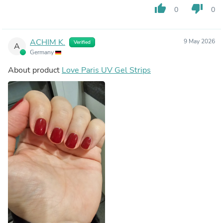
thumb_up
thumb_down
0
0
ACHIM K.
9 May 2026
Verified
A
Germany
About product
Love Paris UV Gel Strips