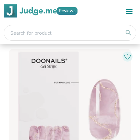
Reviews
search