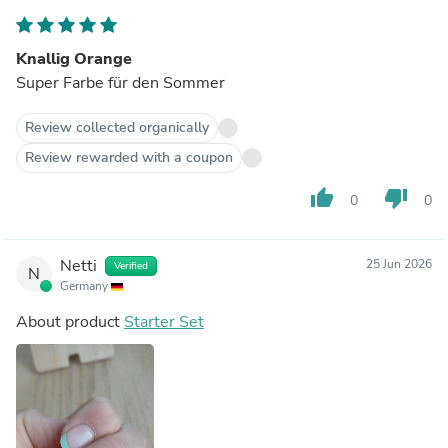
Knallig Orange
Super Farbe für den Sommer
Review collected organically
Review rewarded with a coupon
thumb_up
thumb_down
0
0
Netti
25 Jun 2026
Verified
N
Germany
About product
Starter Set