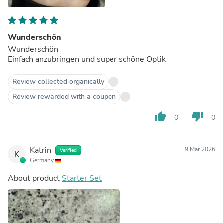
Wunderschön
Wunderschön
Einfach anzubringen und super schöne Optik
Review collected organically
Review rewarded with a coupon
thumb_up
thumb_down
0
0
Katrin
9 Mar 2026
Verified
K
Germany
About product
Starter Set