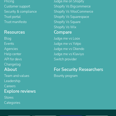
Pricing
Judge.me on Shopify
Customer support
Shopify Vs Bigcommerce
Security & compliance
Shopify Vs WooCommerce
Trust portal
Shopify Vs Squarespace
Trust manifesto
Shopify Vs Square
Shopify Vs Wix
Resources
Compare
Blog
Judge.me vs Loox
Events
Judge.me vs Yotpo
Agencies
Judge.me vs Okendo
Help center
Judge.me vs Klaviyo
API for devs
Switch provider
Changelog
About
For Security Researchers
Team and values
Bounty program
Leadership
Careers
Explore reviews
Stores
Categories