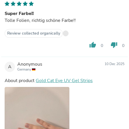
Super Farbe!!
Tolle Folien, richtig schöne Farbe!!
Review collected organically
thumb_up
thumb_down
0
0
Anonymous
10 Dec 2025
A
Germany
About product
Gold Cat Eye UV Gel Strips