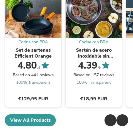
Cocina con BRA
Cocina con BRA
Set de sartenes
Sartén de acero
Efficient Orange
inoxidable sin
antiadherente
4.80
4.39
Profesional
/5
/5
Based on 441 reviews
Based on 157 reviews
100% Transparent
100% Transparent
€129,95 EUR
€18,99 EUR
View All Products