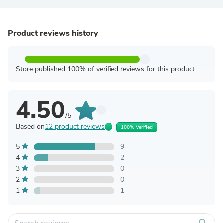
Product reviews history
Store published 100% of verified reviews for this product
4.50
/5
Based on
12 product reviews
100% Verified
5
9
4
2
3
0
2
0
1
1
search