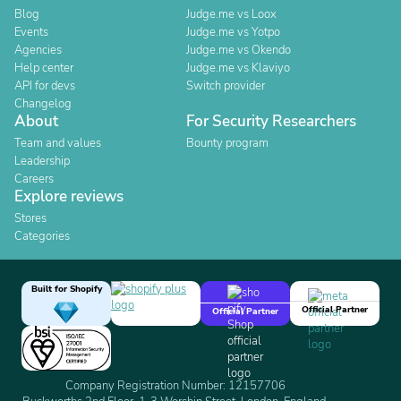
Blog
Judge.me vs Loox
Events
Judge.me vs Yotpo
Agencies
Judge.me vs Okendo
Help center
Judge.me vs Klaviyo
API for devs
Switch provider
Changelog
About
For Security Researchers
Team and values
Bounty program
Leadership
Careers
Explore reviews
Stores
Categories
Built for Shopify
Official Partner
Official Partner
Company Registration Number: 12157706