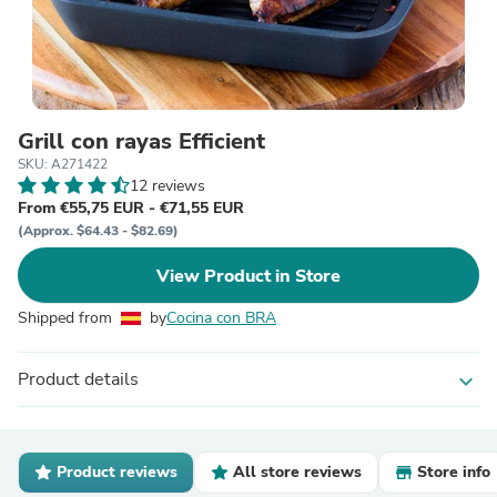
Grill con rayas Efficient
SKU: A271422
12 reviews
From €55,75 EUR - €71,55 EUR
(Approx. $64.43 - $82.69)
View Product in Store
Shipped from
by
Cocina con BRA
Product details
expand_more
Product reviews
All store reviews
Store info