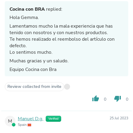
Cocina con BRA
replied:
Hola Gemma.
Lamentamos mucho la mala experiencia que has
tenido con nosotros y con nuestros productos.
Te hemos realizado el reembolso del artículo con
defecto.
Lo sentimos mucho.
Muchas gracias y un saludo.
Equipo Cocina con Bra
Review collected from invite
thumb_up
thumb_down
0
0
Manuel D.g.
25 Jul 2023
Verified
M
Spain