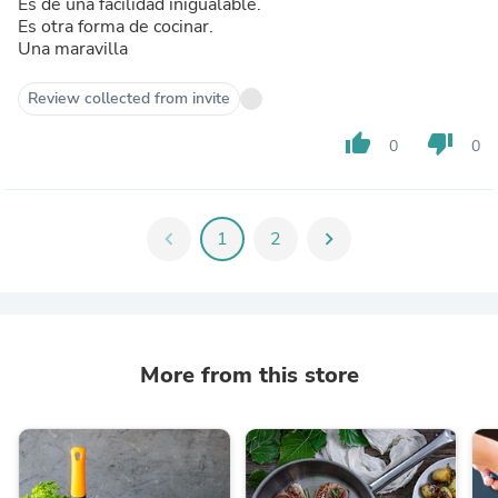
Es de una facilidad inigualable.
Es otra forma de cocinar.
Una maravilla
Review collected from invite
thumb_up
thumb_down
0
0
chevron_left
1
2
chevron_right
More from this store