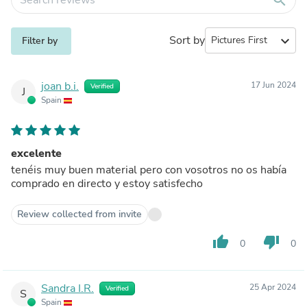
Sort by
expand_more
Filter by
joan b.i.
17 Jun 2024
Verified
J
Spain
excelente
tenéis muy buen material pero con vosotros no os había
comprado en directo y estoy satisfecho
Review collected from invite
thumb_up
thumb_down
0
0
Sandra I.R.
25 Apr 2024
Verified
S
Spain