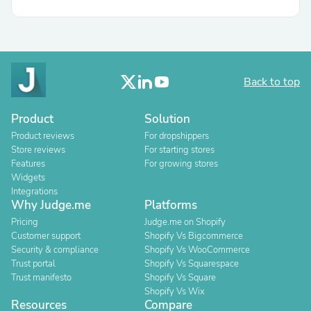
Back to top
Product
Solution
Product reviews
For dropshippers
Store reviews
For starting stores
Features
For growing stores
Widgets
Integrations
Why Judge.me
Platforms
Pricing
Judge.me on Shopify
Customer support
Shopify Vs Bigcommerce
Security & compliance
Shopify Vs WooCommerce
Trust portal
Shopify Vs Squarespace
Trust manifesto
Shopify Vs Square
Shopify Vs Wix
Resources
Compare