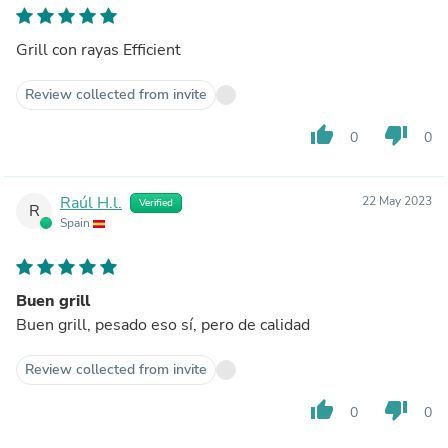
Grill con rayas Efficient
Review collected from invite
thumb_up
thumb_down
0
0
Raúl H.l.
22 May 2023
Verified
R
Spain
Buen grill
Buen grill, pesado eso sí, pero de calidad
Review collected from invite
thumb_up
thumb_down
0
0