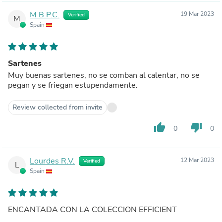
M B.P.C.
19 Mar 2023
Verified
M
Spain
Sartenes
Muy buenas sartenes, no se comban al calentar, no se
pegan y se friegan estupendamente.
Review collected from invite
thumb_up
thumb_down
0
0
Lourdes R.V.
12 Mar 2023
Verified
L
Spain
ENCANTADA CON LA COLECCION EFFICIENT