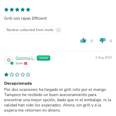
Grill con rayas Efficient
Review collected from invite
thumb_up
thumb_down
0
0
Gemma L.
2 Aug 2023
Verified
G
Spain
Decepcionada
Por dos ocasiones ha llegado el grill roto por el mango.
Tampoco he recibido un buen asesoramiento para
encontrar una mejor opción, dado que ni el embalaje, ni la
calidad han sido los esperados. Ahora, sin grill y a la
espera me retornen mi dinero.