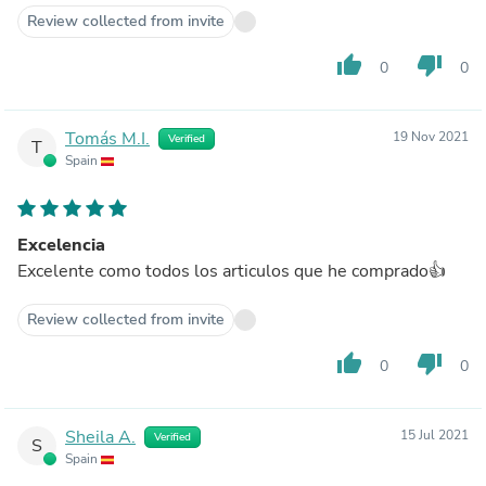
Review collected from invite
thumb_up
thumb_down
0
0
Tomás M.I.
19 Nov 2021
Verified
T
Spain
Excelencia
Excelente como todos los articulos que he comprado👍
Review collected from invite
thumb_up
thumb_down
0
0
Sheila A.
15 Jul 2021
Verified
S
Spain