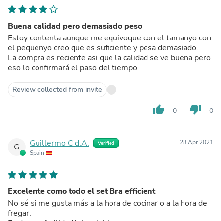
Buena calidad pero demasiado peso
Estoy contenta aunque me equivoque con el tamanyo con
el pequenyo creo que es suficiente y pesa demasiado.
La compra es reciente asi que la calidad se ve buena pero
eso lo confirmará el paso del tiempo
Review collected from invite
thumb_up
thumb_down
0
0
Guillermo C.d.A.
28 Apr 2021
Verified
G
Spain
Excelente como todo el set Bra efficient
No sé si me gusta más a la hora de cocinar o a la hora de
fregar.