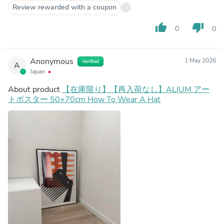
Review rewarded with a coupon
thumb_up
thumb_down
0
0
Anonymous
1 May 2026
Verified
A
Japan
About product
【在庫限り】【再入荷なし】ALIUM アー
トポスター 50×70cm How To Wear A Hat