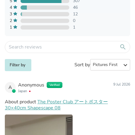
5
307
4
46
3
12
2
0
1
1
search
Sort by
expand_more
Filter by
Anonymous
9 Jul 2026
Verified
A
Japan
About product
The Poster Club アートポスター
30×40cm Shapescape 08