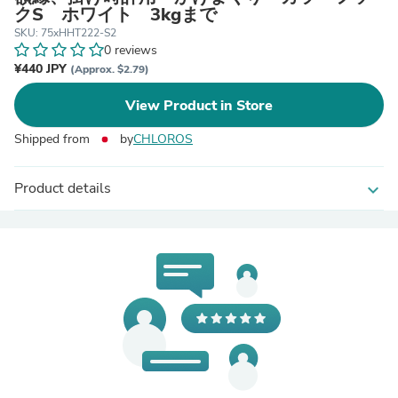
クS ホワイト 3kgまで
SKU: 75xHHT222-S2
0 reviews
¥440 JPY
(Approx. $2.79)
View Product in Store
Shipped from
by
CHLOROS
Product details
expand_more