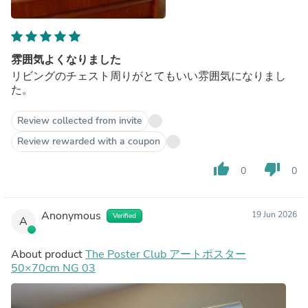
雰囲気よくなりました
リビングのチェスト周りがとてもいい雰囲気になりまし
た。
Review collected from invite
Review rewarded with a coupon
thumb_up
thumb_down
0
0
Anonymous
19 Jun 2026
Verified
A
About product
The Poster Club アートポスター
50×70cm NG 03