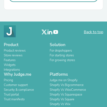
Back to top
Product
Solution
Product reviews
For dropshippers
Store reviews
For starting stores
Features
For growing stores
Widgets
Integrations
Why Judge.me
Platforms
Pricing
Judge.me on Shopify
Customer support
Shopify Vs Bigcommerce
Security & compliance
Shopify Vs WooCommerce
Trust portal
Shopify Vs Squarespace
Trust manifesto
Shopify Vs Square
Shopify Vs Wix