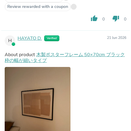
Review rewarded with a coupon
thumb_up
thumb_down
0
0
HAYATO D.
21 Jun 2026
Verified
H
About product
木製ポスターフレーム 50×70cm ブラック
枠の幅が細いタイプ