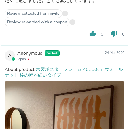
たくて選びました。とても満足しています。
Review collected from invite
Review rewarded with a coupon
thumb_up
thumb_down
0
0
Anonymous
24 Mar 2026
Verified
A
Japan
About product
木製ポスターフレーム 40×50cm ウォール
ナット 枠の幅が細いタイプ