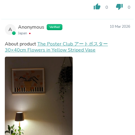
thumb_up
thumb_down
0
0
Anonymous
10 Mar 2026
Verified
A
Japan
About product
The Poster Club アートポスター
30×40cm Flowers in Yellow Striped Vase