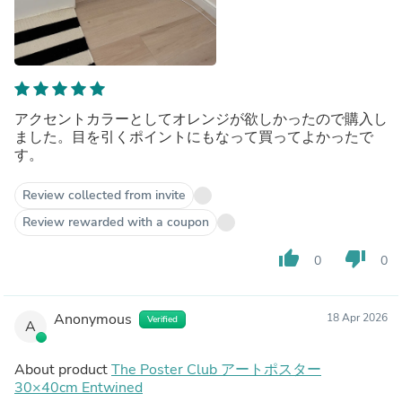
アクセントカラーとしてオレンジが欲しかったので購入し
ました。目を引くポイントにもなって買ってよかったで
す。
Review collected from invite
Review rewarded with a coupon
thumb_up
thumb_down
0
0
Anonymous
18 Apr 2026
Verified
A
About product
The Poster Club アートポスター
30×40cm Entwined