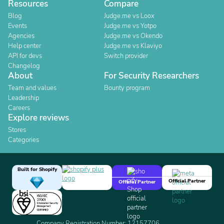
Resources
Compare
Blog
Judge.me vs Loox
Events
Judge.me vs Yotpo
Agencies
Judge.me vs Okendo
Help center
Judge.me vs Klaviyo
API for devs
Switch provider
Changelog
About
For Security Researchers
Team and values
Bounty program
Leadership
Careers
Explore reviews
Stores
Categories
Built for Shopify
Official Partner
Official Partner
Company Registration Number: 12157706