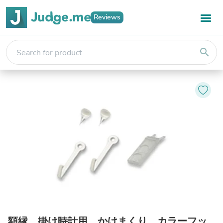
Reviews
search
額縁、掛け時計用 かけまくり カラーフッ