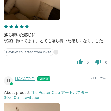
落ち着いた感じに
寝室に飾ってます。とても落ち着いた感じになりました。
Review collected from invite
thumb_up
thumb_down
0
0
HAYATO D.
21 Jun 2026
Verified
H
About product
The Poster Club アートポスター
30×40cm Levitation