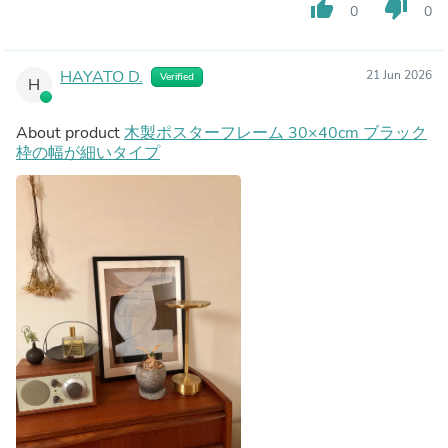
thumb_up
thumb_down
0
0
HAYATO D.
21 Jun 2026
Verified
H
About product
木製ポスターフレーム 30×40cm ブラック
枠の幅が細いタイプ