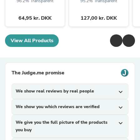
96.2% Transparent
95.2% Transparent
64,95 kr. DKK
127,00 kr. DKK
View All Products
The Judge.me promise
We show real reviews by real people
expand_more
We show you which reviews are verified
expand_more
We give you the full picture of the products
expand_more
you buy