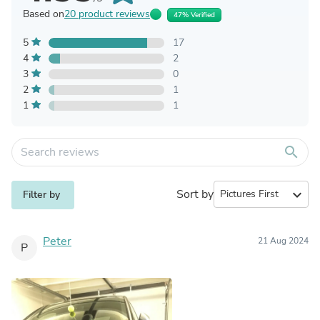
Based on
20 product reviews
47% Verified
5
17
4
2
3
0
2
1
1
1
search
Sort by
expand_more
Filter by
Peter
21 Aug 2024
P