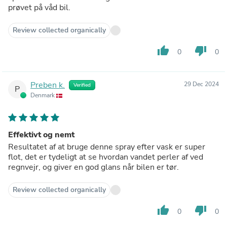
prøvet på våd bil.
Review collected organically
thumb_up
thumb_down
0
0
Preben k.
29 Dec 2024
Verified
P
Denmark
Effektivt og nemt
Resultatet af at bruge denne spray efter vask er super
flot, det er tydeligt at se hvordan vandet perler af ved
regnvejr, og giver en god glans når bilen er tør.
Review collected organically
thumb_up
thumb_down
0
0