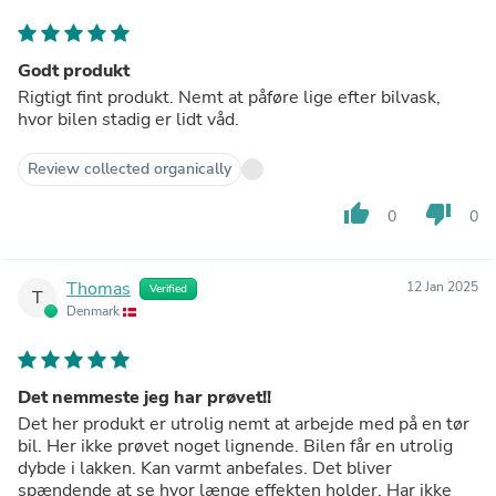
Godt produkt
Rigtigt fint produkt. Nemt at påføre lige efter bilvask,
hvor bilen stadig er lidt våd.
Review collected organically
thumb_up
thumb_down
0
0
Thomas
12 Jan 2025
Verified
T
Denmark
Det nemmeste jeg har prøvet!!
Det her produkt er utrolig nemt at arbejde med på en tør
bil. Her ikke prøvet noget lignende. Bilen får en utrolig
dybde i lakken. Kan varmt anbefales. Det bliver
spændende at se hvor længe effekten holder. Har ikke