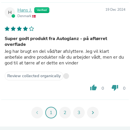
Hans J.
19 Dec 2024
Verified
H
Denmark
Super godt produkt fra Autoglanz - på aftørret
overflade
Jeg har brugt en del våd/tør afslyttere. Jeg vil klart
anbefale andre produkter når du arbejder vådt, men er du
god til at tørre af er dette en vinder
Review collected organically
thumb_up
thumb_down
0
0
chevron_left
1
2
3
chevron_right