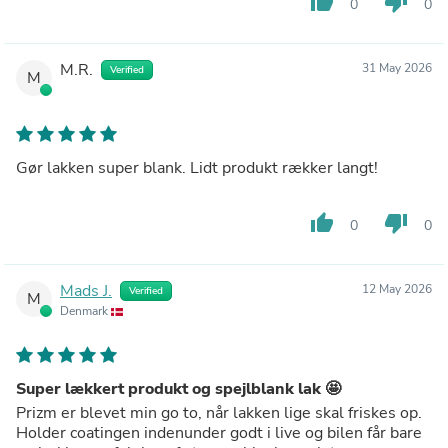
thumb_up
thumb_down
0
0
M.R.
31 May 2026
Verified
M
Gør lakken super blank. Lidt produkt rækker langt!
thumb_up
thumb_down
0
0
Mads J.
12 May 2026
Verified
M
Denmark
Super lækkert produkt og spejlblank lak 🤩
Prizm er blevet min go to, når lakken lige skal friskes op.
Holder coatingen indenunder godt i live og bilen får bare