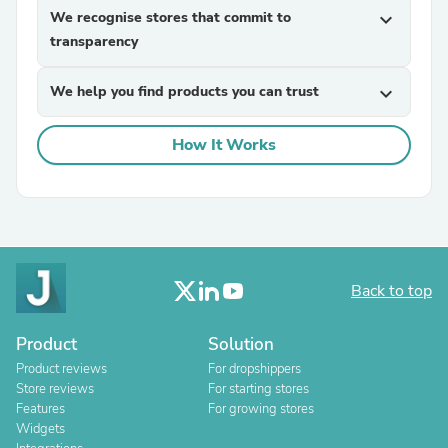
We recognise stores that commit to
expand_more
transparency
We help you find products you can trust
expand_more
How It Works
Back to top
Product
Solution
Product reviews
For dropshippers
Store reviews
For starting stores
Features
For growing stores
Widgets