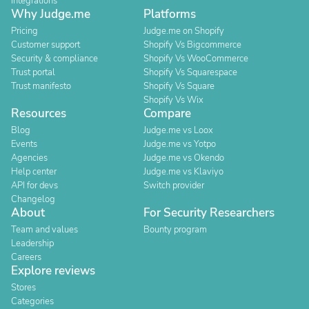
Integrations
Why Judge.me
Platforms
Pricing
Judge.me on Shopify
Customer support
Shopify Vs Bigcommerce
Security & compliance
Shopify Vs WooCommerce
Trust portal
Shopify Vs Squarespace
Trust manifesto
Shopify Vs Square
Shopify Vs Wix
Resources
Compare
Blog
Judge.me vs Loox
Events
Judge.me vs Yotpo
Agencies
Judge.me vs Okendo
Help center
Judge.me vs Klaviyo
API for devs
Switch provider
Changelog
About
For Security Researchers
Team and values
Bounty program
Leadership
Careers
Explore reviews
Stores
Categories