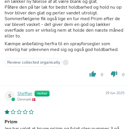
en lækker ny følelse af at være blank og glat.
Påføre den på tør lak for bedst holdbarhed og hold nu op
hvor bliver den glat og perler vandet utroligt.
Sommerfælgene fik også lige en tur med Prizm efter de
var blevet vasket - det giver dem en god og lækker
overflade som er virkelig nem at holde den næste måned
eller to.
Kæmpe anbefaling herfra til en sprayforsegler som
virkelig har ydeevnen med sig og også god holdbarhed.
Review collected organically
thumb_up
thumb_down
0
0
Steffan
29 Jun 2025
Verified
S
Denmark
Prizm
Jeg har valgt at bruge prizim og fulgt step nummer 3 på