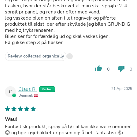
flasken, hvor der står beskrevet at man skal sprøjte 2-4
sprøjt pr panel, og rens der efter med vand.
Jeg vaskede bilen en aften i let regnvejr og påførte
produktet til sidst, der efter skyllede jeg bilen GRUNDIG
med højtryksrenseren.
Bilen ser for forfærdelig ud og skal vaskes igen.
Følg ikke step 3 på flasken
Review collected organically
thumb_up
thumb_down
0
0
Claus R.
21 Apr 2025
Verified
C
Denmark
Wau!
Fantastisk produkt, spray på tør af kan ikke være nemmer
😊 og lige i øjeblikket er prisen også helt fantastisk 👍