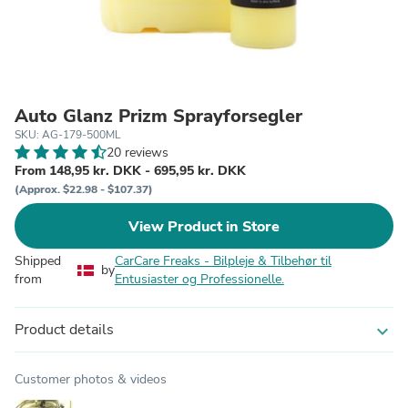
Auto Glanz Prizm Sprayforsegler
SKU: AG-179-500ML
20 reviews
From 148,95 kr. DKK - 695,95 kr. DKK
(Approx. $22.98 - $107.37)
View Product in Store
Shipped
CarCare Freaks - Bilpleje & Tilbehør til
by
from
Entusiaster og Professionelle.
Product details
expand_more
Customer photos & videos