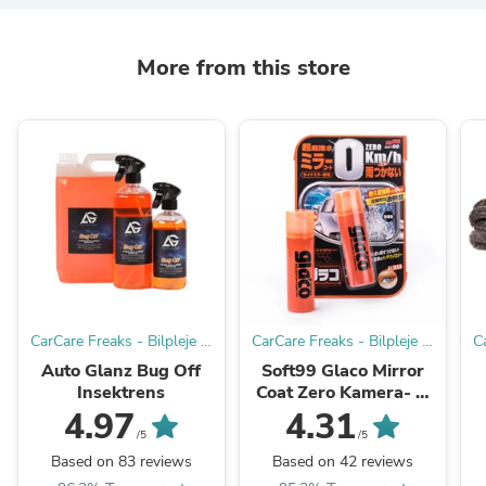
More from this store
CarCare Freaks - Bilpleje &
CarCare Freaks - Bilpleje &
C
Tilbehør til Entusiaster og
Tilbehør til Entusiaster og
T
Auto Glanz Bug Off
Soft99 Glaco Mirror
Professionelle.
Professionelle.
Insektrens
Coat Zero Kamera- &
Sidespejlforsegler
4.97
4.31
/5
/5
Based on 83 reviews
Based on 42 reviews