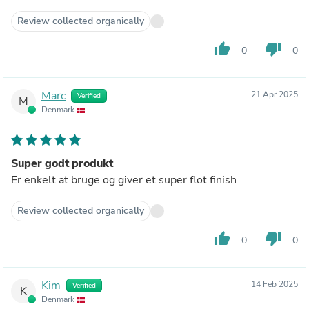
Review collected organically
thumb_up
thumb_down
0
0
Marc
21 Apr 2025
Verified
M
Denmark
Super godt produkt
Er enkelt at bruge og giver et super flot finish
Review collected organically
thumb_up
thumb_down
0
0
Kim
14 Feb 2025
Verified
K
Denmark