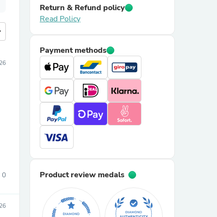
Return & Refund policy
Read Policy
more
Payment methods
26
Product review medals
0
26