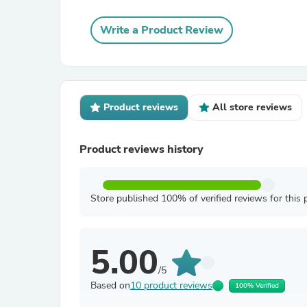
Write a Product Review
Product reviews
All store reviews
Product reviews history
Store published 100% of verified reviews for this 
5.00
/5
Based on
10 product reviews
100% Verified