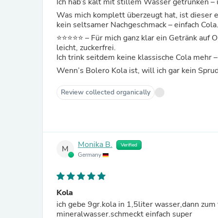
Ich hab’s kalt mit stillem Wasser getrunken – 
Was mich komplett überzeugt hat, ist dieser 
kein seltsamer Nachgeschmack – einfach Cola. 
⭐️⭐️⭐️⭐️⭐️ – Für mich ganz klar ein Getränk auf 
leicht, zuckerfrei.
Ich trink seitdem keine klassische Cola mehr –
Wenn’s Bolero Kola ist, will ich gar kein Sp
Review collected organically
Monika B.
Verified
M
Germany
Kola
ich gebe 9gr.kola in 1,5liter wasser,dann zum trinken ei
mineralwasser.schmeckt einfach super