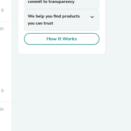
commit to transparency
0
We help you find products
expand_more
you can trust
25
How It Works
0
25