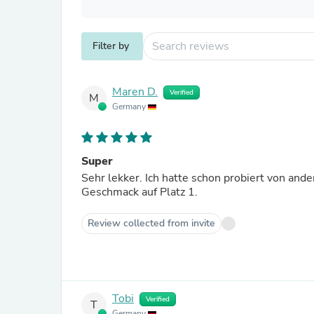
Filter by
Maren D.
Verified
M
Germany
Super
Sehr lekker. Ich hatte schon probiert von ande
Geschmack auf Platz 1.
Review collected from invite
Tobi
Verified
T
Germany