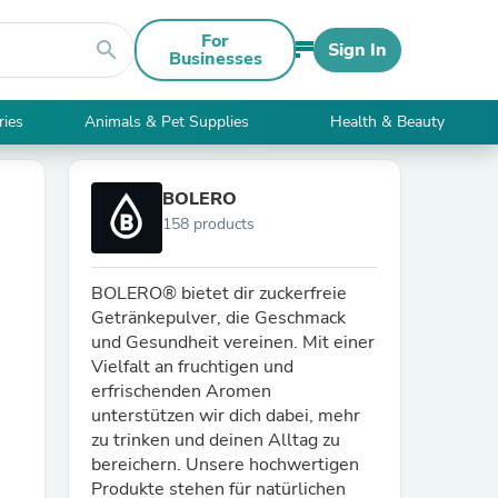
For
search
Sign In
Businesses
ries
Animals & Pet Supplies
Health & Beauty
BOLERO
158 products
BOLERO® bietet dir zuckerfreie
Getränkepulver, die Geschmack
und Gesundheit vereinen. Mit einer
Vielfalt an fruchtigen und
erfrischenden Aromen
unterstützen wir dich dabei, mehr
zu trinken und deinen Alltag zu
bereichern. Unsere hochwertigen
Produkte stehen für natürlichen