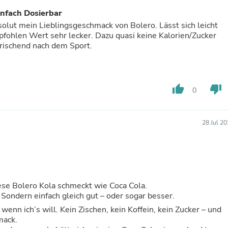
Fitness & Nutrition
infach Dosierbar
Folding Chairs & Stools
solut mein Lieblingsgeschmack von Bolero. Lässt sich leicht
Folding Tables
pfohlen Wert sehr lecker. Dazu quasi keine Kalorien/Zucker
Foot Care
rfrischend nach dem Sport.
Rugs
Seasonal & Holiday Decoration
Belt Buckles
Gaming Chairs
thumb_up
thumb_down
Throw Pillows
0
Bridal Accessories
Vases
Hair Care
28 Jul 2
Wallpaper
Cufflinks
Gloves & Mittens
Headboards & Footboards
Jewelry Cleaning & Care
Jewelry Holders
Diese Bolero Kola schmeckt wie Coca Cola.
Hats
“. Sondern einfach gleich gut – oder sogar besser.
Kitchen & Dining Furniture Set
wenn ich’s will. Kein Zischen, kein Koffein, kein Zucker – und
Kitchen & Dining Room Chairs
hmack.
Kitchen & Dining Room Tables