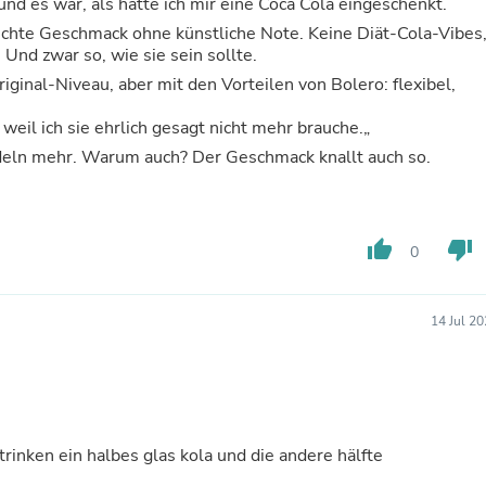
und es war, als hätte ich mir eine Coca Cola eingeschenkt.
Laptops
echte Geschmack ohne künstliche Note. Keine Diät-Cola-Vibes
Household Appliance Accessor
Und zwar so, wie sie sein sollte.
Air Conditioner Accessories
Air Purifier Accessories
Original-Niveau, aber mit den Vorteilen von Bolero: flexibel,
Pet Grooming Supplies
Living Room Furniture Sets
 weil ich sie ehrlich gesagt nicht mehr brauche.„
Fan Accessories
rudeln mehr. Warum auch? Der Geschmack knallt auch so.
Massage & Relaxation
Neckties
Mattresses
Memory
thumb_up
thumb_down
Laundry Appliance Accessories
0
Mobility & Accessibility
Patio Heater Accessories
Vacuum Accessories
14 Jul 2
Household Appliances
Climate Control Appliances
Pinback Buttons
Sunglasses
Nightstands
Floor & Steam Cleaners
n halbes glas kola und die andere hälfte
Office Chairs