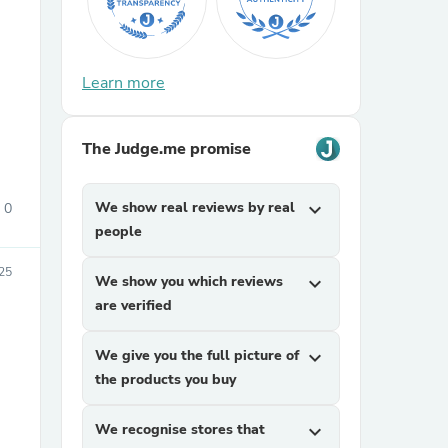
Learn more
The Judge.me promise
sories
We show real reviews by real
expand_more
0
people
25
We show you which reviews
expand_more
are verified
We give you the full picture of
expand_more
the products you buy
We recognise stores that
expand_more