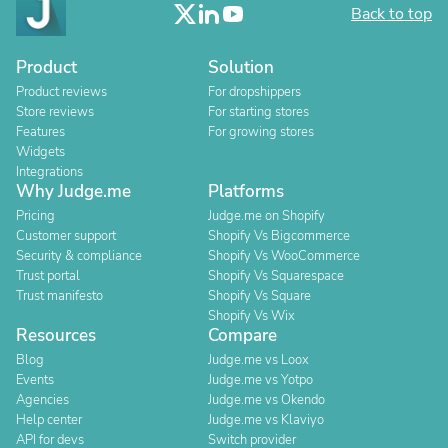
Back to top
Product
Solution
Product reviews
For dropshippers
Store reviews
For starting stores
Features
For growing stores
Widgets
Integrations
Why Judge.me
Platforms
Pricing
Judge.me on Shopify
Customer support
Shopify Vs Bigcommerce
Security & compliance
Shopify Vs WooCommerce
Trust portal
Shopify Vs Squarespace
Trust manifesto
Shopify Vs Square
Shopify Vs Wix
Resources
Compare
Blog
Judge.me vs Loox
Events
Judge.me vs Yotpo
Agencies
Judge.me vs Okendo
Help center
Judge.me vs Klaviyo
API for devs
Switch provider