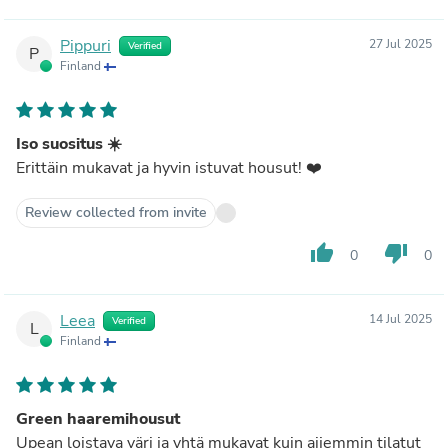
Pippuri
27 Jul 2025
Verified
P
Finland
Iso suositus ☀️
Erittäin mukavat ja hyvin istuvat housut! ❤️
Review collected from invite
thumb_up
thumb_down
0
0
Leea
14 Jul 2025
Verified
L
Finland
Green haaremihousut
Upean loistava väri ja yhtä mukavat kuin aijemmin tilatut