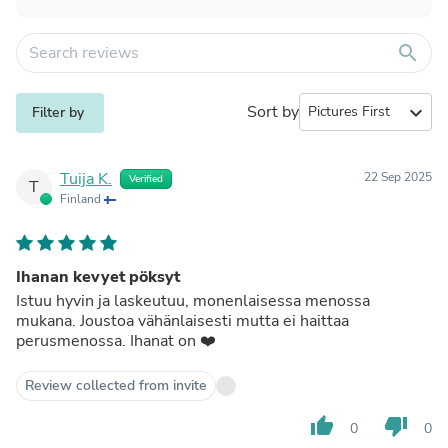
search
Sort by
expand_more
Filter by
Tuija K.
22 Sep 2025
Verified
T
Finland
Ihanan kevyet pöksyt
Istuu hyvin ja laskeutuu, monenlaisessa menossa
mukana. Joustoa vähänlaisesti mutta ei haittaa
perusmenossa. Ihanat on ❤️
Review collected from invite
thumb_up
thumb_down
0
0