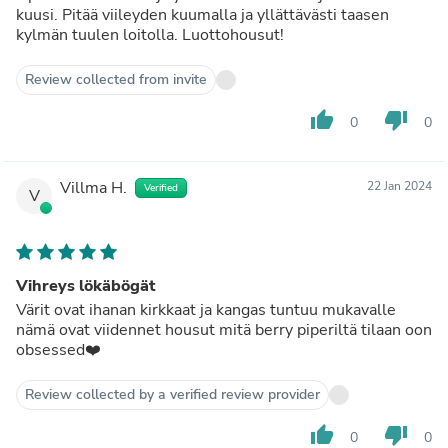
kuusi. Pitää viileyden kuumalla ja yllättävästi taasen
kylmän tuulen loitolla. Luottohousut!
Review collected from invite
thumb_up
thumb_down
0
0
Villma H.
22 Jan 2024
Verified
V
Vihreys lökäbögät
Värit ovat ihanan kirkkaat ja kangas tuntuu mukavalle
nämä ovat viidennet housut mitä berry piperiltä tilaan oon
obsessed❤️
Review collected by a verified review provider
thumb_up
thumb_down
0
0