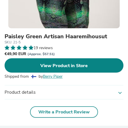
Paisley Green Artisan Haaremihousut
SKU: 21-5
19 reviews
€49,90 EUR
(Approx. $57.51)
View Product in Store
Shipped from
by
Berry Piper
Product details
expand_more
Write a Product Review