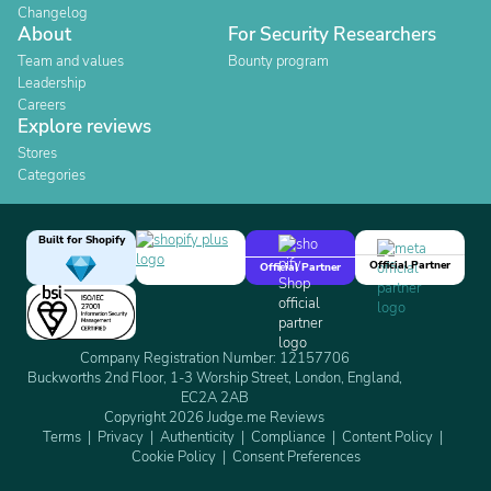
Changelog
About
For Security Researchers
Team and values
Bounty program
Leadership
Careers
Explore reviews
Stores
Categories
Built for Shopify
Official Partner
Official Partner
Company Registration Number: 12157706
Buckworths 2nd Floor, 1-3 Worship Street, London, England,
EC2A 2AB
Copyright 2026 Judge.me Reviews
Terms
Privacy
Authenticity
Compliance
Content Policy
Cookie Policy
Consent Preferences