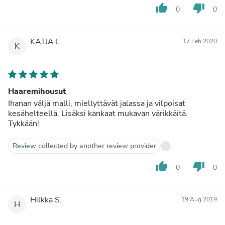
thumb_up
thumb_down
0
0
KATJA L.
17 Feb 2020
K
Haaremihousut
Ihanan väljä malli, miellyttävät jalassa ja vilpoisat
kesähelteellä. Lisäksi kankaat mukavan värikkäitä.
Tykkään!
Review collected by another review provider
thumb_up
thumb_down
0
0
Hilkka S.
19 Aug 2019
H