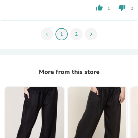
thumb_up
thumb_down
0
0
chevron_left
1
2
chevron_right
More from this store