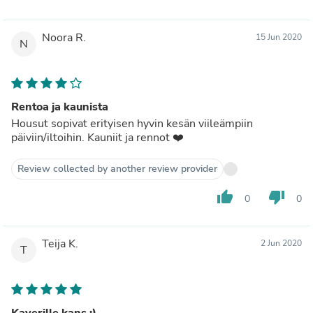
Noora R.
15 Jun 2020
N
Rentoa ja kaunista
Housut sopivat erityisen hyvin kesän viileämpiin
päiviin/iltoihin. Kauniit ja rennot ❤️
Review collected by another review provider
thumb_up
thumb_down
0
0
Teija K.
2 Jun 2020
T
Kaverille kans :)