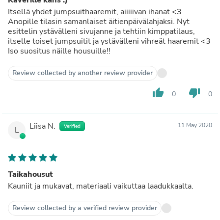
Itsellä yhdet jumpsuithaaremit, aiiiiivan ihanat <3
Anopille tilasin samanlaiset äitienpäivälahjaksi. Nyt
esittelin ystävälleni sivujanne ja tehtiin kimppatilaus,
itselle toiset jumpsuitit ja ystävälleni vihreät haaremit <3
Iso suositus näille housuille!!
Review collected by another review provider
thumb_up
thumb_down
0
0
Liisa N.
11 May 2020
Verified
L
Taikahousut
Kauniit ja mukavat, materiaali vaikuttaa laadukkaalta.
Review collected by a verified review provider