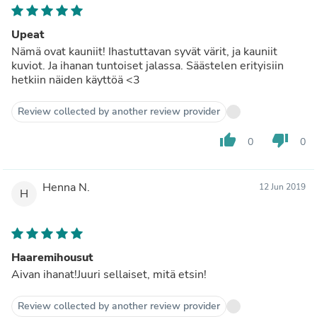
Upeat
Nämä ovat kauniit! Ihastuttavan syvät värit, ja kauniit
kuviot. Ja ihanan tuntoiset jalassa. Säästelen erityisiin
hetkiin näiden käyttöä <3
Review collected by another review provider
thumb_up
thumb_down
0
0
Henna N.
12 Jun 2019
H
Haaremihousut
Aivan ihanat!Juuri sellaiset, mitä etsin!
Review collected by another review provider