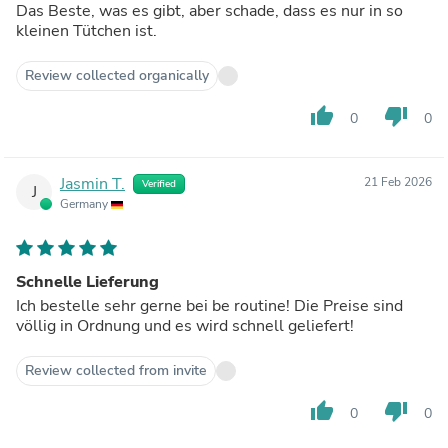
Das Beste, was es gibt, aber schade, dass es nur in so
kleinen Tütchen ist.
Review collected organically
thumb_up
thumb_down
0
0
Jasmin T.
21 Feb 2026
Verified
J
Germany
Schnelle Lieferung
Ich bestelle sehr gerne bei be routine! Die Preise sind
völlig in Ordnung und es wird schnell geliefert!
Review collected from invite
thumb_up
thumb_down
0
0