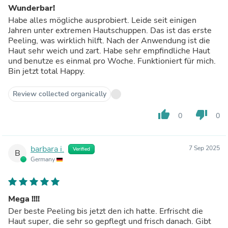
Wunderbar!
Habe alles mögliche ausprobiert. Leide seit einigen
Jahren unter extremen Hautschuppen. Das ist das erste
Peeling, was wirklich hilft. Nach der Anwendung ist die
Haut sehr weich und zart. Habe sehr empfindliche Haut
und benutze es einmal pro Woche. Funktioniert für mich.
Bin jetzt total Happy.
Review collected organically
thumb_up
thumb_down
0
0
barbara i.
7 Sep 2025
Verified
B
Germany
Mega !!!!
Der beste Peeling bis jetzt den ich hatte. Erfrischt die
Haut super, die sehr so gepflegt und frisch danach. Gibt