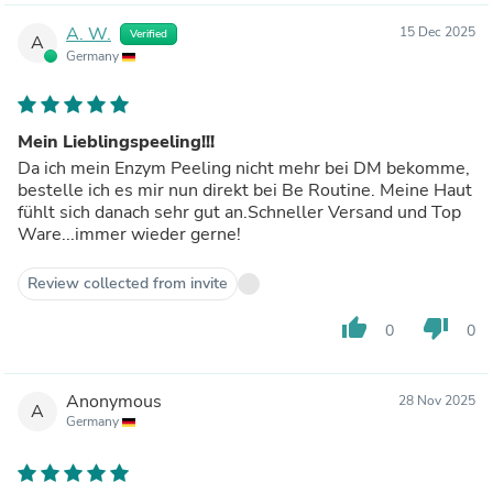
A. W.
15 Dec 2025
Verified
A
Germany
Mein Lieblingspeeling!!!
Da ich mein Enzym Peeling nicht mehr bei DM bekomme,
bestelle ich es mir nun direkt bei Be Routine. Meine Haut
fühlt sich danach sehr gut an.Schneller Versand und Top
Ware...immer wieder gerne!
Review collected from invite
thumb_up
thumb_down
0
0
Anonymous
28 Nov 2025
A
Germany