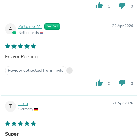
thumb_up
thumb_down
0
0
Arturro M.
22 Apr 2026
Verified
A
Netherlands
Enzym Peeling
Review collected from invite
thumb_up
thumb_down
0
0
Tina
21 Apr 2026
T
Germany
Super