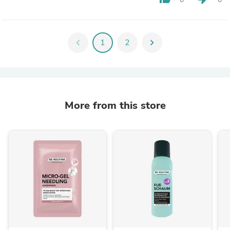
chevron_left
1
2
chevron_right
More from this store