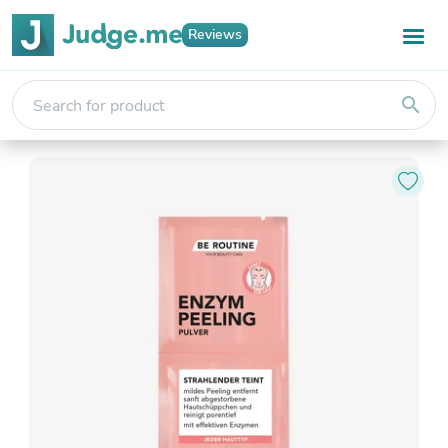
Reviews
search