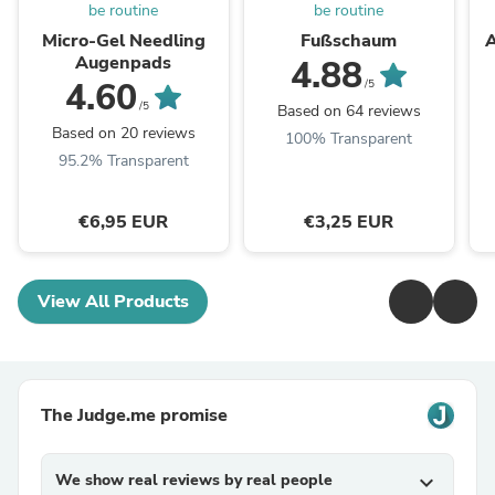
be routine
be routine
Micro-Gel Needling
Fußschaum
A
Augenpads
4.88
4.60
/5
/5
Based on 64 reviews
Based on 20 reviews
100% Transparent
95.2% Transparent
€6,95 EUR
€3,25 EUR
View All Products
The Judge.me promise
We show real reviews by real people
expand_more