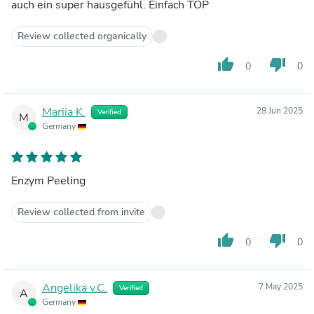
auch ein super hausgefühl. Einfach TOP
Review collected organically
thumb_up
thumb_down
0
0
Mariia K.
28 Jun 2025
Verified
M
Germany
Enzym Peeling
Review collected from invite
thumb_up
thumb_down
0
0
Angelika v.C.
7 May 2025
Verified
A
Germany