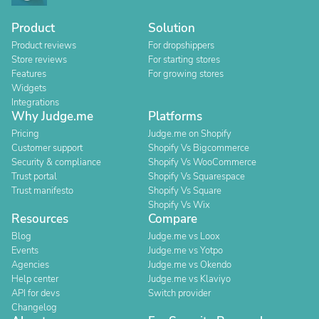
Product
Solution
Product reviews
For dropshippers
Store reviews
For starting stores
Features
For growing stores
Widgets
Integrations
Why Judge.me
Platforms
Pricing
Judge.me on Shopify
Customer support
Shopify Vs Bigcommerce
Security & compliance
Shopify Vs WooCommerce
Trust portal
Shopify Vs Squarespace
Trust manifesto
Shopify Vs Square
Shopify Vs Wix
Resources
Compare
Blog
Judge.me vs Loox
Events
Judge.me vs Yotpo
Agencies
Judge.me vs Okendo
Help center
Judge.me vs Klaviyo
API for devs
Switch provider
Changelog