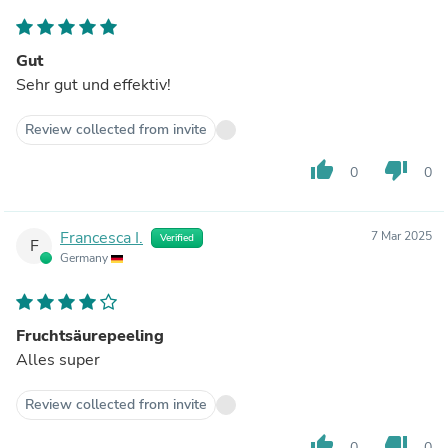
Gut
Sehr gut und effektiv!
Review collected from invite
thumb_up
thumb_down
0
0
Francesca I.
7 Mar 2025
Verified
F
Germany
Fruchtsäurepeeling
Alles super
Review collected from invite
thumb_up
thumb_down
0
0