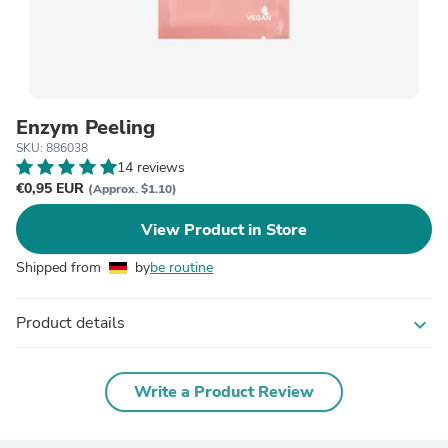
Enzym Peeling
SKU: 886038
14 reviews
€0,95 EUR
(Approx. $1.10)
View Product in Store
Shipped from
by
be routine
Product details
expand_more
Write a Product Review