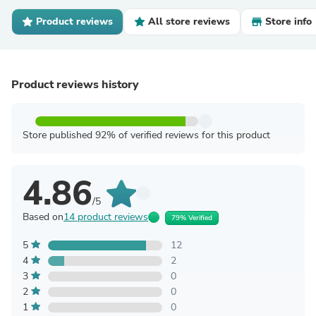
Product reviews
All store reviews
Store info
Product reviews history
Store published 92% of verified reviews for this product
4.86
/5
Based on
14 product reviews
79% Verified
5
12
4
2
3
0
2
0
1
0