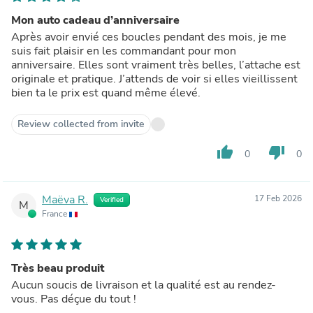
Mon auto cadeau d’anniversaire
Après avoir envié ces boucles pendant des mois, je me
suis fait plaisir en les commandant pour mon
anniversaire. Elles sont vraiment très belles, l’attache est
originale et pratique. J’attends de voir si elles vieillissent
bien ta le prix est quand même élevé.
Review collected from invite
thumb_up
thumb_down
0
0
Maëva R.
17 Feb 2026
Verified
M
France
Très beau produit
Aucun soucis de livraison et la qualité est au rendez-
vous. Pas déçue du tout !