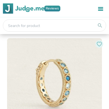
Reviews
search