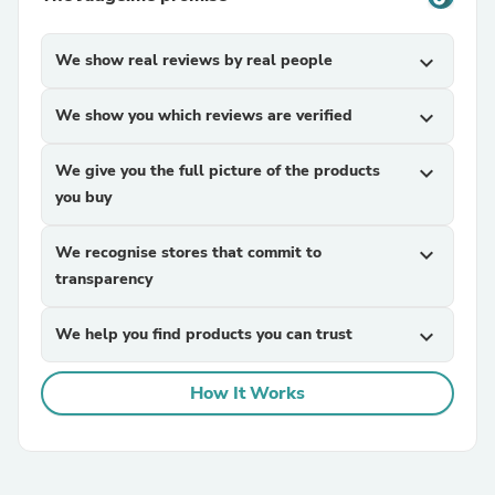
We show real reviews by real people
expand_more
We show you which reviews are verified
expand_more
We give you the full picture of the products
expand_more
you buy
We recognise stores that commit to
expand_more
transparency
We help you find products you can trust
expand_more
How It Works