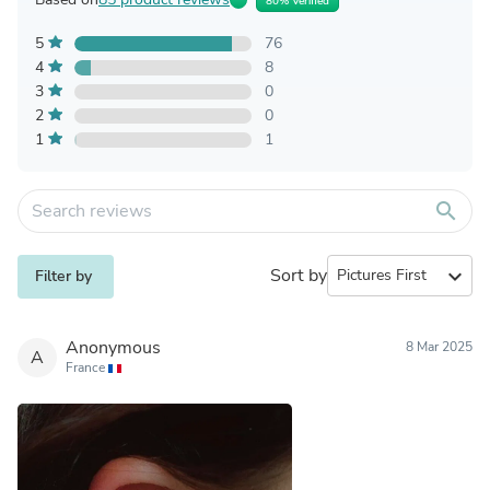
80% Verified
5
76
4
8
3
0
2
0
1
1
search
Sort by
expand_more
Filter by
Anonymous
8 Mar 2025
A
France