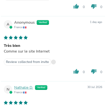
thumb_up
thumb_down
0
0
Anonymous
1 day ago
Verified
A
France
Très bien
Comme sur le site Internet
Review collected from invite
thumb_up
thumb_down
0
0
Nathalie D.
30 Jul 2026
Verified
N
France