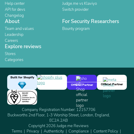
Help center
Judge.me vs Klaviyo
API for devs
Switch provider
Changelog
About
For Security Researchers
Team and values
Bounty program
Leadership
Careers
Explore reviews
Stores
Categories
Built for Shopify
Official Partner
Official Partner
Company Registration Number: 12157706
Buckworths 2nd Floor, 1-3 Worship Street, London, England,
EC2A 2AB
Copyright 2026 Judge.me Reviews
Terms
Privacy
Authenticity
Compliance
Content Policy