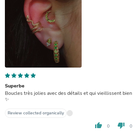
Superbe
Boucles très jolies avec des détails et qui vieillissent bien
✨
Review collected organically
thumb_up
thumb_down
0
0