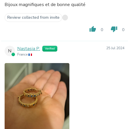
Bijoux magnifiques et de bonne qualité
Review collected from invite
thumb_up
thumb_down
0
0
Nastasia P.
25 Jul 2024
Verified
N
France