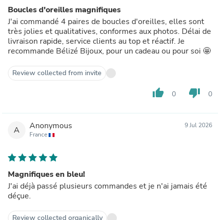
Boucles d'oreilles magnifiques
J'ai commandé 4 paires de boucles d'oreilles, elles sont
très jolies et qualitatives, conformes aux photos. Délai de
livraison rapide, service clients au top et réactif. Je
recommande Bélizé Bijoux, pour un cadeau ou pour soi 🤩
Review collected from invite
thumb_up
thumb_down
0
0
Anonymous
9 Jul 2026
A
France
Magnifiques en bleu!
J'ai déjà passé plusieurs commandes et je n'ai jamais été
déçue.
Review collected organically