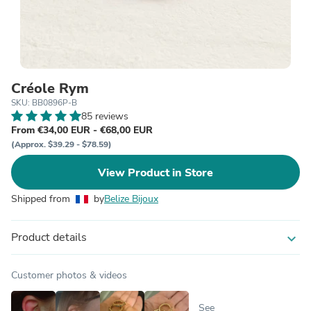
Créole Rym
SKU: BB0896P-B
85 reviews
From €34,00 EUR - €68,00 EUR
(Approx. $39.29 - $78.59)
View Product in Store
Shipped from
by
Belize Bijoux
Product details
expand_more
Customer photos & videos
See