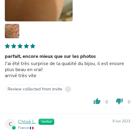
parfait, encore mieux que sur les photos
J'ai été très surprise de la qualité du bijou, il est encore
plus beau en vrai!
arrivé très vite
Review collected from invite
thumb_up
thumb_down
0
0
Chloé L.
9 Jun 2023
Verified
C
France