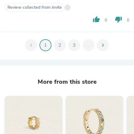
Review collected from invite
thumb_up
thumb_down
0
0
chevron_left
1
2
3
...
chevron_right
More from this store