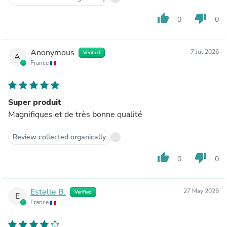
thumb_up
thumb_down
0
0
Anonymous
7 Jul 2026
Verified
A
France
Super produit
Magnifiques et de très bonne qualité
Review collected organically
thumb_up
thumb_down
0
0
Estelle B.
27 May 2026
Verified
E
France