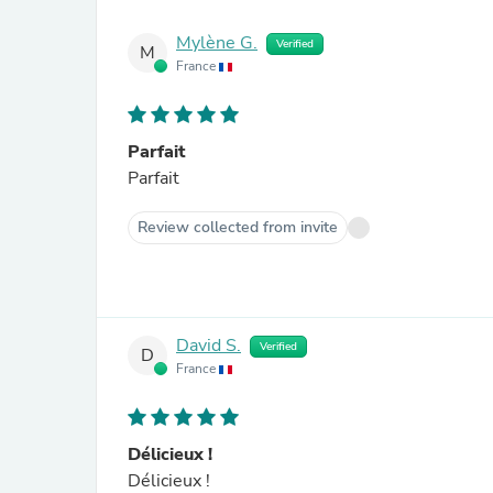
Mylène G.
Verified
M
France
Parfait
Parfait
Review collected from invite
David S.
Verified
D
France
Délicieux !
Délicieux !