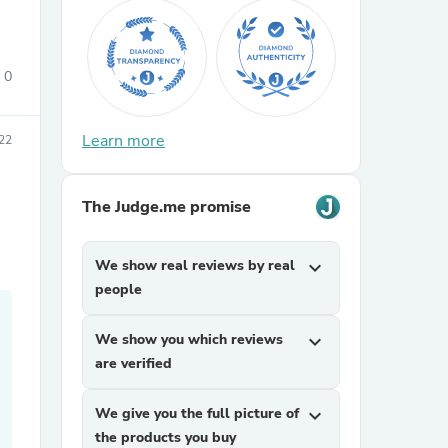
0
Learn more
22
sories
The Judge.me promise
We show real reviews by real
expand_more
people
We show you which reviews
expand_more
are verified
We give you the full picture of
expand_more
the products you buy