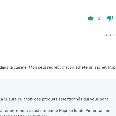
Fitness & Nutrition
Folding Chairs & Stools
Folding Tables
thumb_up
thumb_down
0
Foot Care
Rugs
Seasonal & Holiday Decoration
Belt Buckles
9 Oct 20
Gaming Chairs
Throw Pillows
Bridal Accessories
Vases
Hair Care
Wallpaper
ns la cuisine. Mon seul regret : d’avoir acheté un sachet trop
Cufflinks
Gloves & Mittens
Headboards & Footboards
Jewelry Cleaning & Care
Jewelry Holders
Hats
la qualité du choix des produits sélectionnés qui vous sont
Kitchen & Dining Furniture Set
Kitchen & Dining Room Chairs
ite par le Paprika fumé 'Pimentón' en
Kitchen & Dining Room Tables