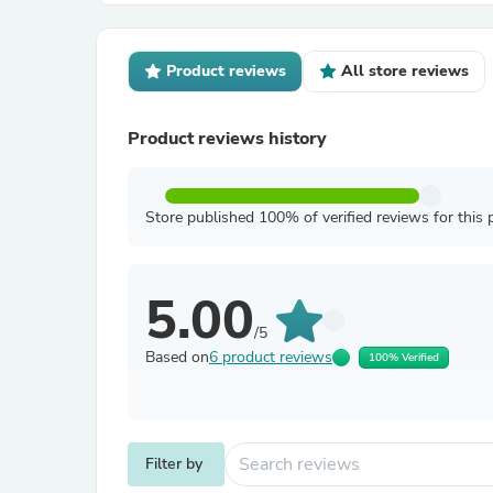
Product reviews
All store reviews
Product reviews history
Store published 100% of verified reviews for this 
5.00
/5
Based on
6 product reviews
100% Verified
Filter by