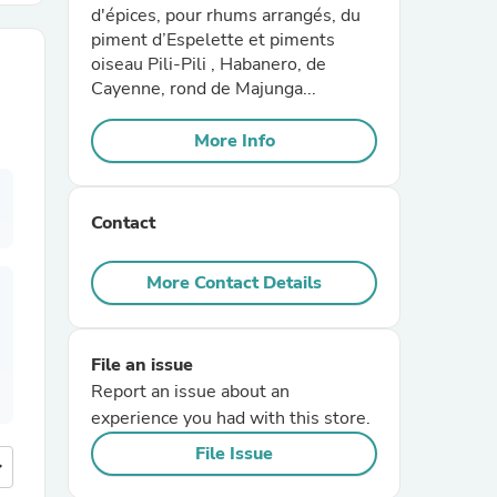
d'épices, pour rhums arrangés, du
piment d’Espelette et piments
r Chairs
oiseau Pili-Pili , Habanero, de
Cayenne, rond de Majunga...
More Info
Contact
es
More Contact Details
File an issue
ing
Report an issue about an
experience you had with this store.
File Issue
more