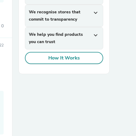
We recognise stores that
expand_more
commit to transparency
0
We help you find products
expand_more
you can trust
022
How It Works