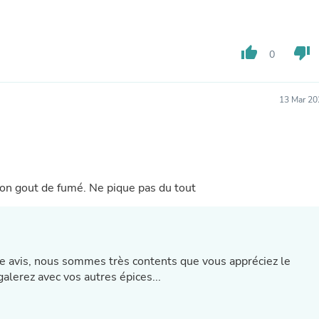
Buffets & Sideboards
Outfit Sets
Shorts
thumb_up
thumb_down
Cable Management
0
Cables
Bird Supplies
Chaises
13 Mar 20
Skorts
Clothing Accessories
Baby & Toddler Clothing Acces
Decor
Artificial Flora
Artwork
bon gout de fumé. Ne pique pas du tout
Bandanas & Headties
Computer Accessories
Computer Components
Video
Computer Monitors
re avis, nous sommes très contents que vous appréciez le
Computer Servers
alerez avec vos autres épices...
Cosmetics
Belts
Headwear