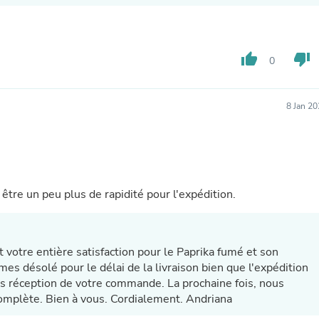
Hair Accessories
Baskets
Scarves & Shawls
Deodorant & Anti Perspirant
thumb_up
thumb_down
Office Furniture
0
Desks
Desktop Computers
Dj & Specialty Audio
8 Jan 2
Cat Supplies
Chair & Sofa Cushions
Clocks
Dressers
Ear Care
Face Masks
tre un peu plus de rapidité pour l'expédition.
Electronics Films & Shields
Door Mats
Figurines
Flags & Windsocks
t votre entière satisfaction pour le Paprika fumé et son
Home Decor Decals
s désolé pour le délai de la livraison bien que l'expédition
Home Fragrance Accessories
ès réception de votre commande. La prochaine fois, nous
Home Fragrances
 complète. Bien à vous. Cordialement. Andriana
First Aid
Dog Supplies