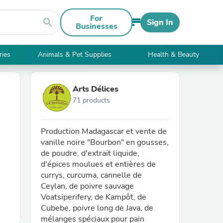
For
search
Sign In
Businesses
ries
Animals & Pet Supplies
Health & Beauty
Arts Délices
71 products
Production Madagascar et vente de
vanille noire "Bourbon" en gousses,
de poudre, d'extrait liquide,
d'épices moulues et entières de
currys, curcuma, cannelle de
Ceylan, de poivre sauvage
Voatsiperifery, de Kampôt, de
Cubebe, poivre long de Java, de
mélanges spéciaux pour pain