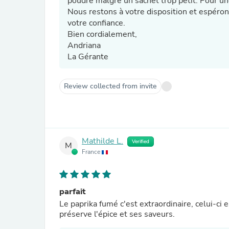
poudre malgré un sachet trop petit. Pour un
Nous restons à votre disposition et espéro
votre confiance.
Bien cordialement,
Andriana
La Gérante
Review collected from invite
Mathilde L.
Verified
M
France
parfait
Le paprika fumé c'est extraordinaire, celui-ci 
préserve l'épice et ses saveurs.