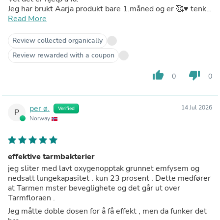
Jeg har brukt Aarja produkt bare 1.måned og er 🥰♥️ tenk
at 1.stk før leggetid har snudd opp ned på helsen til mye
Read More
bedring. Jeg vil fortsette bedringen å lære mens jeg gjør
👍 Bruker flere av Aarja H produkt og er meget glad og
Review collected organically
fornøyd . Takk til dere i Alta. Og min venn som delte
Review rewarded with a coupon
kunnskap og viten. 🌺
thumb_up
thumb_down
0
0
per ø.
14 Jul 2026
Verified
P
Norway
effektive tarmbakterier
jeg sliter med lavt oxygenopptak grunnet emfysem og
nedsatt lungekapasitet . kun 23 prosent . Dette medfører
at Tarmen mster beveglighete og det går ut over
Tarmfloraen .
Jeg måtte doble dosen for å få effekt , men da funker det