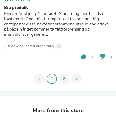
Bra produkt
Merker forskjell på humøret. Gladere og mer tifreds i
høstværet. God effekt trenger ikke ta konstant. Iflg
chatgpt har disse bakterier stammene utrolig god effekt
på både når det kommer til fettforbrenning og
immunforsvar generelt.
Review collected organically
thumb_up
thumb_down
0
0
chevron_left
1
2
chevron_right
More from this store