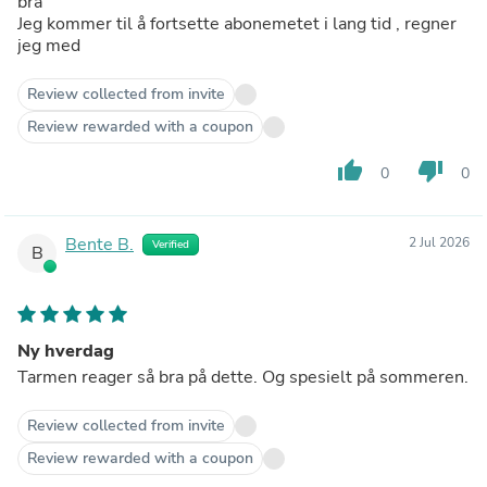
bra
Jeg kommer til å fortsette abonemetet i lang tid , regner
jeg med
Review collected from invite
Review rewarded with a coupon
thumb_up
thumb_down
0
0
Bente B.
2 Jul 2026
Verified
B
Ny hverdag
Tarmen reager så bra på dette. Og spesielt på sommeren.
Review collected from invite
Review rewarded with a coupon