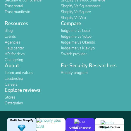
Security & compliance
Shopify Vs WooCommerce
Trust portal
Shopify Vs Squarespace
Trust manifesto
Shopify Vs Square
Shopify Vs Wix
Resources
Compare
Blog
Judge.me vs Loox
Events
Judge.me vs Yotpo
Agencies
Judge.me vs Okendo
Help center
Judge.me vs Klaviyo
API for devs
Switch provider
Changelog
About
For Security Researchers
Team and values
Bounty program
Leadership
Careers
Explore reviews
Stores
Categories
Built for Shopify
Official Partner
Official Partner