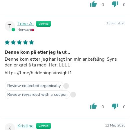
thumb_up
thumb_down
0
0
Tone A.
13 Jun 2026
Verified
T
Norway
Denne kom på etter jeg la ut ..
Denne kom etter jeg har lagt inn min anbefaling. Syns
den er grei å ta med. Her. 👇🏻👇🏻
https://t.me/hiddeninplainsight1
Review collected organically
Review rewarded with a coupon
thumb_up
thumb_down
0
0
Kristine
12 May 2026
Verified
K