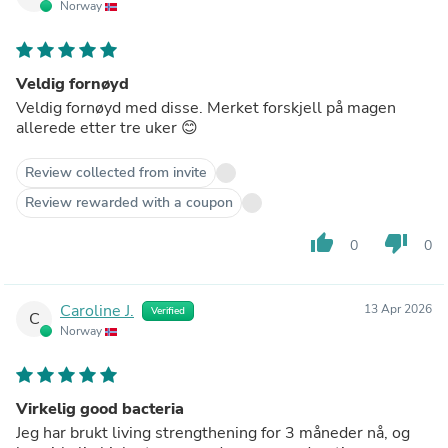
Norway
Veldig fornøyd
Veldig fornøyd med disse. Merket forskjell på magen
allerede etter tre uker 😊
Review collected from invite
Review rewarded with a coupon
thumb_up
thumb_down
0
0
Caroline J.
13 Apr 2026
Verified
C
Norway
Virkelig good bacteria
Jeg har brukt living strengthening for 3 måneder nå, og