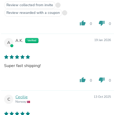
Review collected from invite
Review rewarded with a coupon
thumb_up
thumb_down
0
0
A.K.
19 Jan 2026
Verified
A
Super fast shipping!
thumb_up
thumb_down
0
0
Cecilie
13 Oct 2025
C
Norway