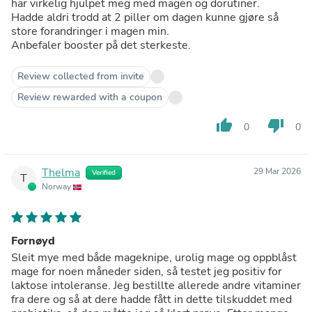
har virkelig hjulpet meg med magen og dorutiner.
Hadde aldri trodd at 2 piller om dagen kunne gjøre så
store forandringer i magen min.
Anbefaler booster på det sterkeste.
Review collected from invite
Review rewarded with a coupon
thumb_up
thumb_down
0
0
Thelma
29 Mar 2026
Verified
T
Norway
Fornøyd
Sleit mye med både mageknipe, urolig mage og oppblåst
mage for noen måneder siden, så testet jeg positiv for
laktose intoleranse. Jeg bestillte allerede andre vitaminer
fra dere og så at dere hadde fått in dette tilskuddet med