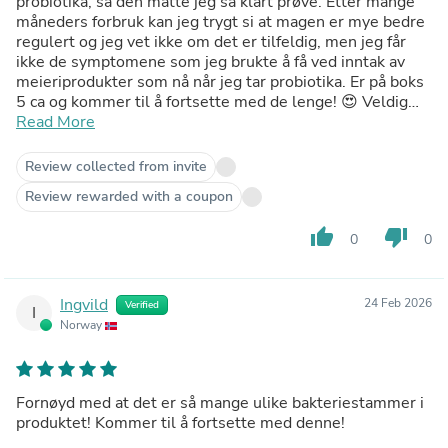
probiotika, så den måtte jeg så klart prøve. Etter mange
måneders forbruk kan jeg trygt si at magen er mye bedre
regulert og jeg vet ikke om det er tilfeldig, men jeg får
ikke de symptomene som jeg brukte å få ved inntak av
meieriprodukter som nå når jeg tar probiotika. Er på boks
5 ca og kommer til å fortsette med de lenge! 😍 Veldig
fornøyd og anbefales for å få en stabil mage ☺️
Read More
Review collected from invite
Review rewarded with a coupon
thumb_up
thumb_down
0
0
Ingvild
24 Feb 2026
Verified
I
Norway
Fornøyd med at det er så mange ulike bakteriestammer i
produktet! Kommer til å fortsette med denne!