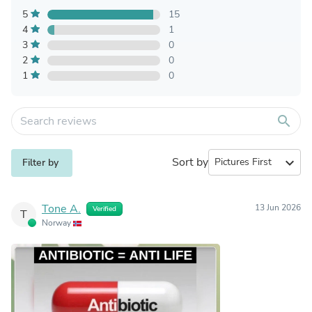
5
15
4
1
3
0
2
0
1
0
search
Sort by
expand_more
Filter by
Tone A.
13 Jun 2026
Verified
T
Norway