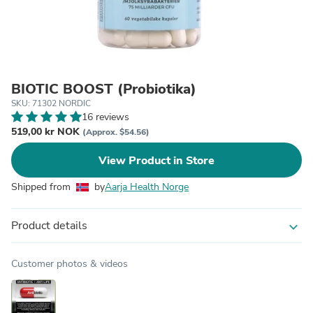
BIOTIC BOOST (Probiotika)
SKU: 71302 NORDIC
16 reviews
519,00 kr NOK
(Approx. $54.56)
View Product in Store
Shipped from
by
Aarja Health Norge
Product details
expand_more
Customer photos & videos