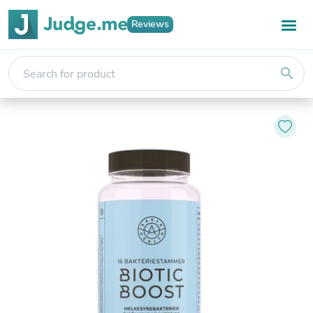
Reviews
search