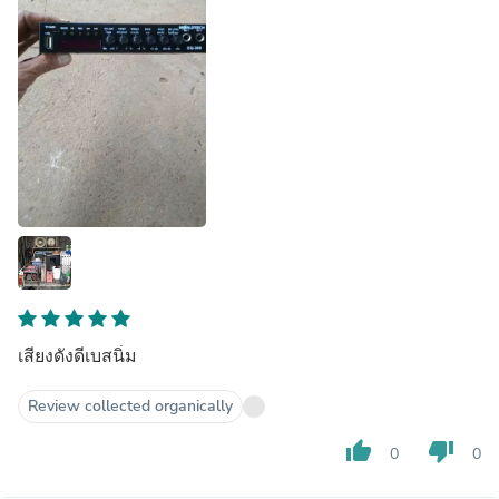
เสียงดังดีเบสนิ่ม
Review collected organically
thumb_up
thumb_down
0
0