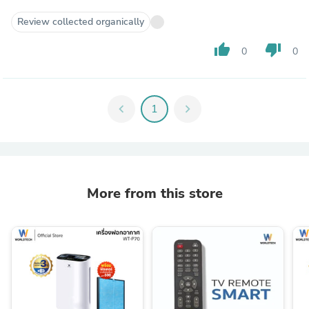
Review collected organically
thumb_up
thumb_down
0
0
chevron_left
1
chevron_right
More from this store