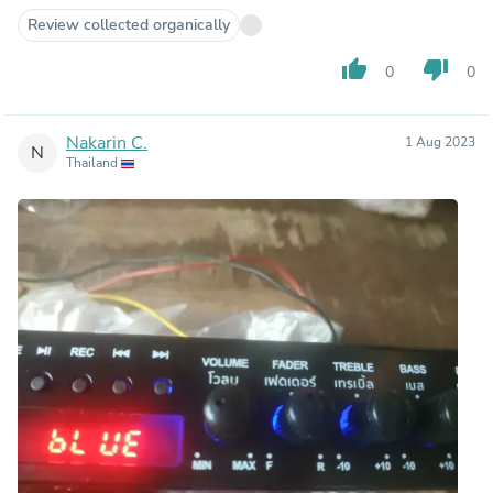
Review collected organically
thumb_up
thumb_down
0
0
Nakarin C.
1 Aug 2023
N
Thailand