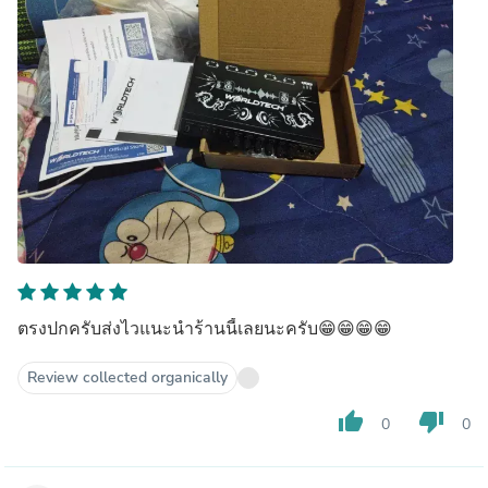
ตรงปกครับส่งไวแนะนำร้านนี้เลยนะครับ😁😁😁😁
Review collected organically
thumb_up
thumb_down
0
0