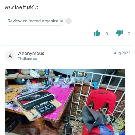
ตรงปกครับส่งไว
Review collected organically
thumb_up
thumb_down
0
0
Anonymous
1 Aug 2023
A
Thailand