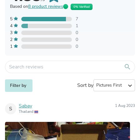
Based on
8 product reviews
0% Verified
5
7
4
1
3
0
2
0
1
0
search
Sort by
expand_more
Filter by
Sabay
1 Aug 2023
S
Thailand