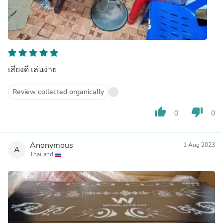
เสียงดี เล่นง่าย
Review collected organically
thumb_up
thumb_down
0
0
Anonymous
1 Aug 2023
A
Thailand