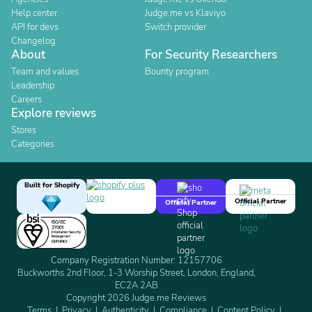
Help center
Judge.me vs Klaviyo
API for devs
Switch provider
Changelog
About
For Security Researchers
Team and values
Bounty program
Leadership
Careers
Explore reviews
Stores
Categories
Built for Shopify
Official Partner
Official Partner
Company Registration Number: 12157706
Buckworths 2nd Floor, 1-3 Worship Street, London, England,
EC2A 2AB
Copyright 2026 Judge.me Reviews
Terms
Privacy
Authenticity
Compliance
Content Policy