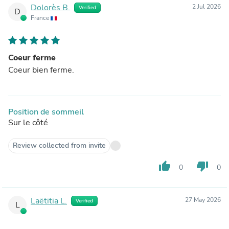
Dolorès B.
2 Jul 2026
Verified
D
France
Coeur ferme
Coeur bien ferme.
Position de sommeil
Sur le côté
Review collected from invite
thumb_up
thumb_down
0
0
Laëtitia L.
27 May 2026
Verified
L