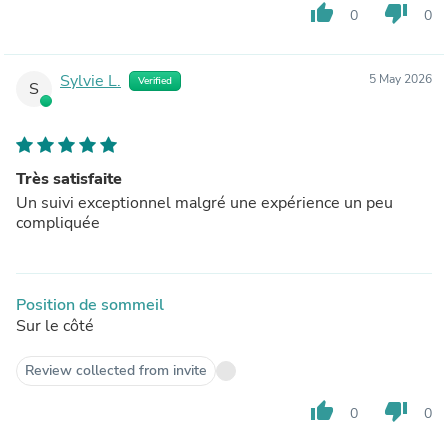
thumb_up
thumb_down
0
0
Sylvie L.
5 May 2026
Verified
S
Très satisfaite
Un suivi exceptionnel malgré une expérience un peu
compliquée
Position de sommeil
Sur le côté
Review collected from invite
thumb_up
thumb_down
0
0