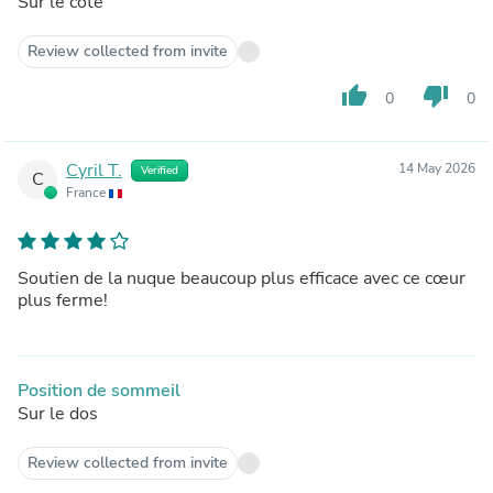
Sur le côté
Review collected from invite
thumb_up
thumb_down
0
0
Cyril T.
14 May 2026
Verified
C
France
Soutien de la nuque beaucoup plus efficace avec ce cœur
plus ferme!
Position de sommeil
Sur le dos
Review collected from invite