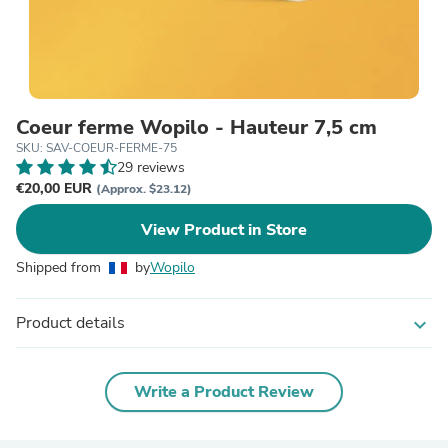
Coeur ferme Wopilo - Hauteur 7,5 cm
SKU: SAV-COEUR-FERME-75
29 reviews
€20,00 EUR
(Approx. $23.12)
View Product in Store
Shipped from
by
Wopilo
Product details
expand_more
Write a Product Review