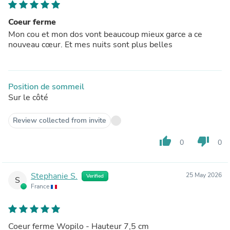
Coeur ferme
Mon cou et mon dos vont beaucoup mieux garce a ce
nouveau cœur. Et mes nuits sont plus belles
Position de sommeil
Sur le côté
Review collected from invite
thumb_up
thumb_down
0
0
Stephanie S.
25 May 2026
Verified
S
France
Coeur ferme Wopilo - Hauteur 7,5 cm