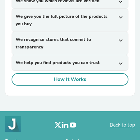
We show you which reviews are verified
expand_more
We give you the full picture of the products
expand_more
you buy
We recognise stores that commit to
expand_more
transparency
We help you find products you can trust
expand_more
How It Works
Back to top