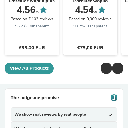
L'oreiller wopilo plus
L'oreiller wopilo
L
4.56
4.54
/5
/5
Based on 7,103 reviews
Based on 9,360 reviews
96.2% Transparent
93.7% Transparent
€99,00 EUR
€79,00 EUR
View All Products
The Judge.me promise
We show real reviews by real people
expand_more