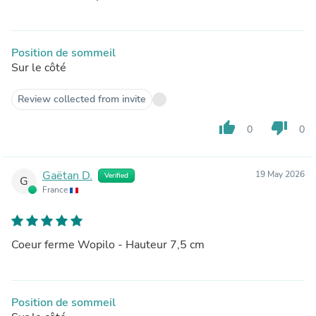
Position de sommeil
Sur le côté
Review collected from invite
thumb_up
thumb_down
0
0
Gaëtan D.
19 May 2026
Verified
G
France
Coeur ferme Wopilo - Hauteur 7,5 cm
Position de sommeil