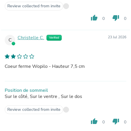
Review collected from invite
thumb_up
thumb_down
0
0
Christelle C.
23 Jul 2026
Verified
C
Coeur ferme Wopilo - Hauteur 7,5 cm
Position de sommeil
Sur le côté, Sur le ventre , Sur le dos
Review collected from invite
thumb_up
thumb_down
0
0