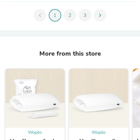
chevron_left
1
2
3
chevron_right
More from this store
Wopilo
Wopilo