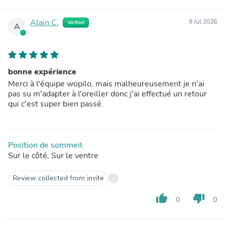
Alain C.
9 Jul 2026
Verified
A
bonne expérience
Merci à l'équipe wopilo, mais malheureusement je n'ai
pas su m'adapter à l'oreiller donc j'ai effectué un retour
qui c'est super bien passé.
Position de sommeil
Sur le côté, Sur le ventre
Review collected from invite
thumb_up
thumb_down
0
0