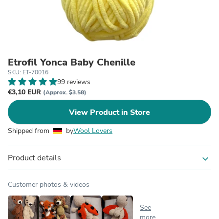
Etrofil Yonca Baby Chenille
SKU: ET-70016
99 reviews
€3,10 EUR
(Approx. $3.58)
View Product in Store
Shipped from
by
Wool Lovers
Product details
expand_more
Customer photos & videos
See
more