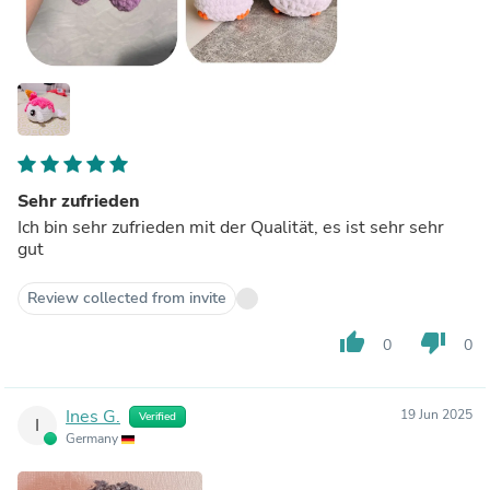
Sehr zufrieden
Ich bin sehr zufrieden mit der Qualität, es ist sehr sehr
gut
Review collected from invite
thumb_up
thumb_down
0
0
Ines G.
19 Jun 2025
Verified
I
Germany