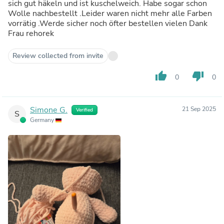
sich gut häkeln und ist kuschelweich. Habe sogar schon
Wolle nachbestellt .Leider waren nicht mehr alle Farben
vorrätig .Werde sicher noch öfter bestellen vielen Dank
Frau rehorek
Review collected from invite
thumb_up
thumb_down
0
0
Simone G.
21 Sep 2025
Verified
S
Germany