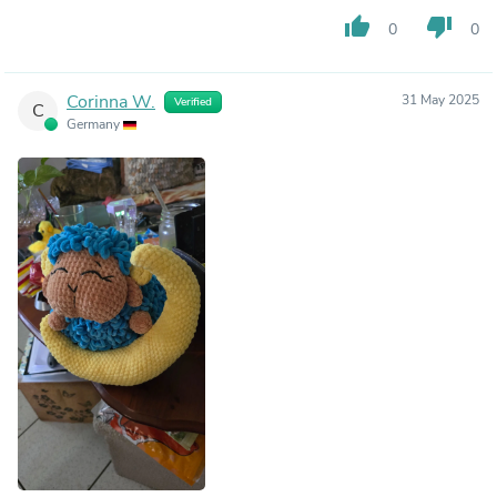
thumb_up
thumb_down
0
0
Corinna W.
31 May 2025
Verified
C
Germany