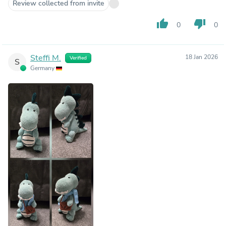
Review collected from invite
thumb_up
thumb_down
0
0
Steffi M.
18 Jan 2026
Verified
S
Germany