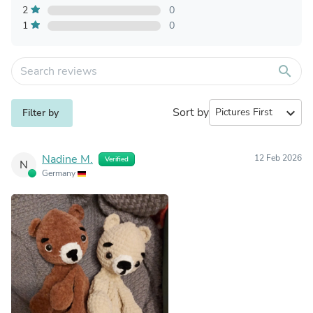
2
0
1
0
search
Sort by
expand_more
Filter by
Nadine M.
12 Feb 2026
Verified
N
Germany