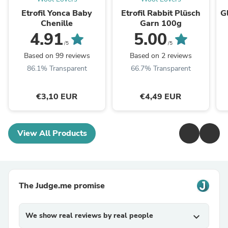
Etrofil Yonca Baby
Etrofil Rabbit Plüsch
G
Chenille
Garn 100g
4.91
5.00
/5
/5
Based on 99 reviews
Based on 2 reviews
86.1% Transparent
66.7% Transparent
€3,10 EUR
€4,49 EUR
View All Products
The Judge.me promise
We show real reviews by real people
expand_more