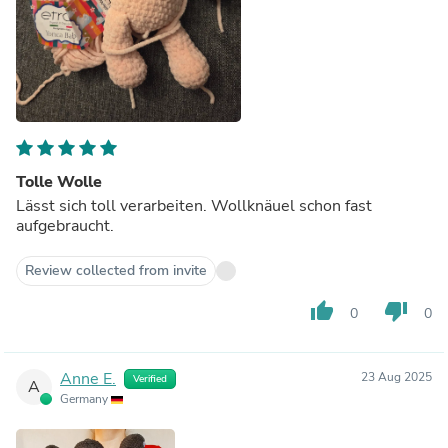
Tolle Wolle
Lässt sich toll verarbeiten. Wollknäuel schon fast
aufgebraucht.
Review collected from invite
thumb_up
thumb_down
0
0
Anne E.
23 Aug 2025
Verified
A
Germany