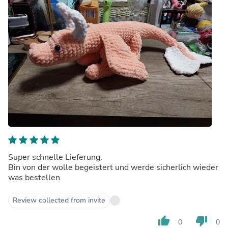
Super schnelle Lieferung.
Bin von der wolle begeistert und werde sicherlich wieder
was bestellen
Review collected from invite
thumb_up
thumb_down
0
0