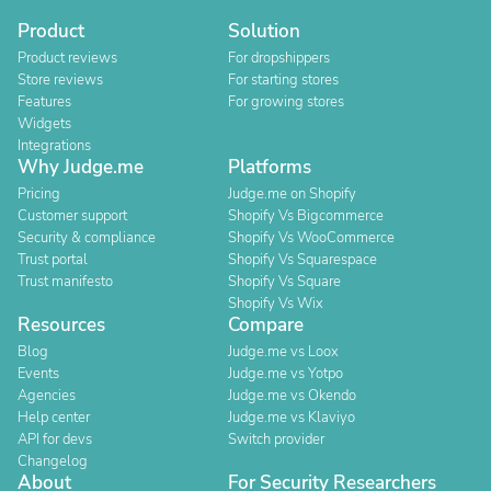
Product
Solution
Product reviews
For dropshippers
Store reviews
For starting stores
Features
For growing stores
Widgets
Integrations
Why Judge.me
Platforms
Pricing
Judge.me on Shopify
Customer support
Shopify Vs Bigcommerce
Security & compliance
Shopify Vs WooCommerce
Trust portal
Shopify Vs Squarespace
Trust manifesto
Shopify Vs Square
Shopify Vs Wix
Resources
Compare
Blog
Judge.me vs Loox
Events
Judge.me vs Yotpo
Agencies
Judge.me vs Okendo
Help center
Judge.me vs Klaviyo
API for devs
Switch provider
Changelog
About
For Security Researchers