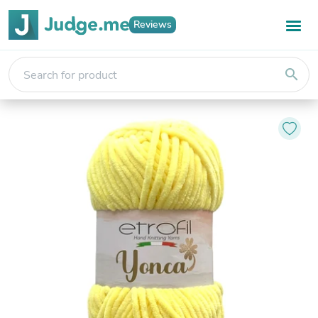
Reviews
search