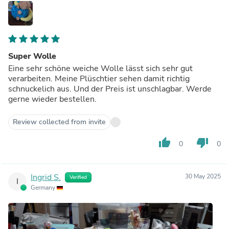
Super Wolle
Eine sehr schöne weiche Wolle lässt sich sehr gut
verarbeiten. Meine Plüschtier sehen damit richtig
schnuckelich aus. Und der Preis ist unschlagbar. Werde
gerne wieder bestellen.
Review collected from invite
thumb_up
thumb_down
0
0
Ingrid S.
30 May 2025
Verified
I
Germany