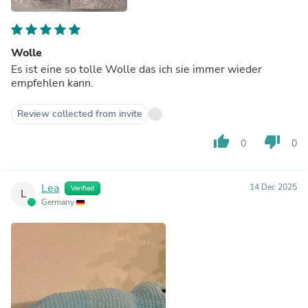
Wolle
Es ist eine so tolle Wolle das ich sie immer wieder
empfehlen kann.
Review collected from invite
thumb_up
thumb_down
0
0
Lea
14 Dec 2025
Verified
L
Germany