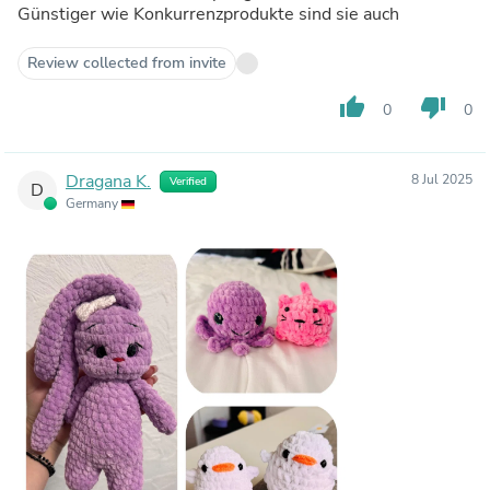
Günstiger wie Konkurrenzprodukte sind sie auch
Review collected from invite
thumb_up
thumb_down
0
0
Dragana K.
8 Jul 2025
Verified
D
Germany