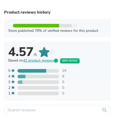
Product reviews history
Store published 78% of verified reviews for this product
4.57
/5
Based on
42 product reviews
88% Verified
5
29
4
8
3
5
2
0
1
0
search