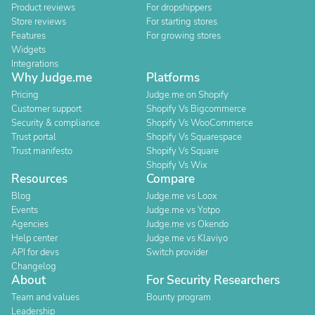
Product reviews
For dropshippers
Store reviews
For starting stores
Features
For growing stores
Widgets
Integrations
Why Judge.me
Platforms
Pricing
Judge.me on Shopify
Customer support
Shopify Vs Bigcommerce
Security & compliance
Shopify Vs WooCommerce
Trust portal
Shopify Vs Squarespace
Trust manifesto
Shopify Vs Square
Shopify Vs Wix
Resources
Compare
Blog
Judge.me vs Loox
Events
Judge.me vs Yotpo
Agencies
Judge.me vs Okendo
Help center
Judge.me vs Klaviyo
API for devs
Switch provider
Changelog
About
For Security Researchers
Team and values
Bounty program
Leadership