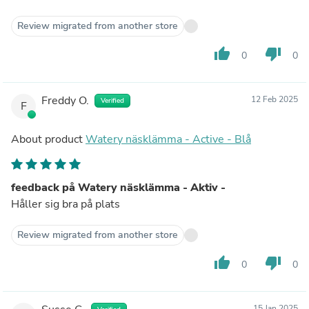
Review migrated from another store
thumb_up
thumb_down
0
0
Freddy O.
12 Feb 2025
Verified
F
About product
Watery näsklämma - Active - Blå
feedback på Watery näsklämma - Aktiv -
Håller sig bra på plats
Review migrated from another store
thumb_up
thumb_down
0
0
15 Jan 2025