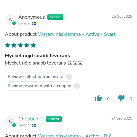
Anonymous
25 Oct 2025
Verified
A
Sweden
About product
Watery näsklämma - Active - Svart
Mycket nöjd snabb leverans
Mycket nöjd snabb leverans 👏👏👏
Review collected from invite
Review rewarded with a coupon
thumb_up
thumb_down
0
0
Christian F.
24 Sep 2025
Verified
C
Sweden
About product
Watery näsklämma - Active - Blå