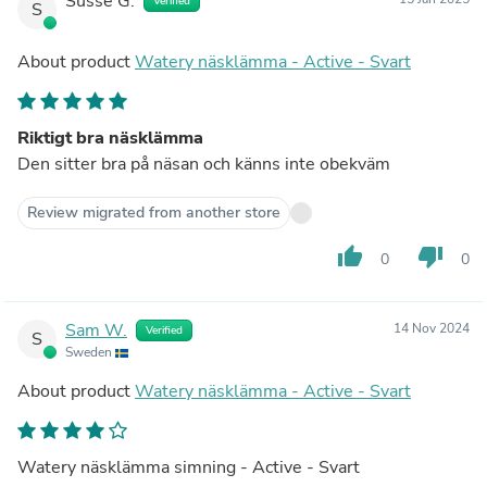
Susse G.
Verified
S
About product
Watery näsklämma - Active - Svart
Riktigt bra näsklämma
Den sitter bra på näsan och känns inte obekväm
Review migrated from another store
thumb_up
thumb_down
0
0
Sam W.
14 Nov 2024
Verified
S
Sweden
About product
Watery näsklämma - Active - Svart
Watery näsklämma simning - Active - Svart