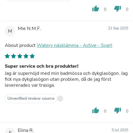
thumb_up
thumb_down
0
0
Mie N.M.F.
21 Sep 2025
M
About product
Watery näsklämma - Active - Svart
Super service och bra produkter!
Jag är supernöjd med min badmössa och dykglasögon. Jag
fick nya dykglasögon utan problem, då de jag först
levererades var trasiga.
Unverified review source
thumb_up
thumb_down
0
0
Elina R.
5 Jul 2025
E