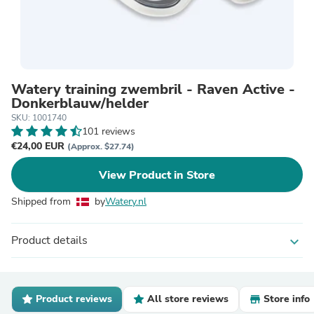
Watery training zwembril - Raven Active -
Donkerblauw/helder
SKU: 1001740
101 reviews
€24,00 EUR
(Approx. $27.74)
View Product in Store
Shipped from
by
Watery.nl
Product details
expand_more
Product reviews
All store reviews
Store info