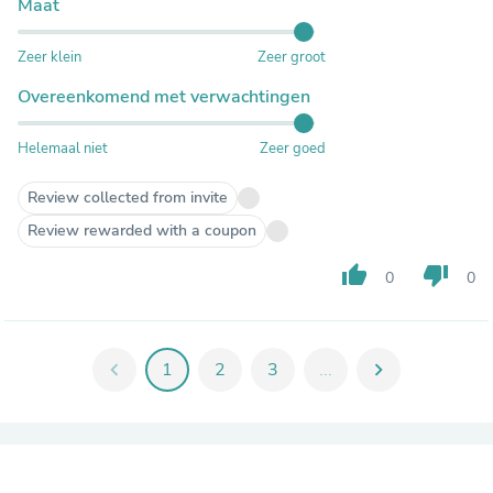
Maat
Zeer klein
Zeer groot
Overeenkomend met verwachtingen
Helemaal niet
Zeer goed
Review collected from invite
Review rewarded with a coupon
thumb_up
thumb_down
0
0
chevron_left
1
2
3
...
chevron_right