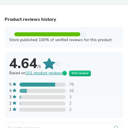
Product reviews history
Store published 100% of verified reviews for this product
4.64
/5
Based on
101 product reviews
50% Verified
5
78
4
16
3
3
2
2
1
2