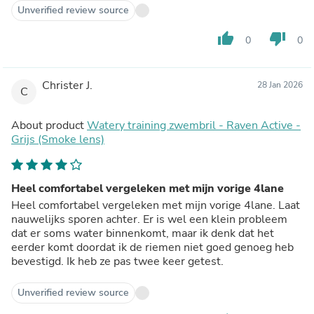
Unverified review source
thumb_up
thumb_down
0
0
Christer J.
28 Jan 2026
C
About product
Watery training zwembril - Raven Active -
Grijs (Smoke lens)
Heel comfortabel vergeleken met mijn vorige 4lane
Heel comfortabel vergeleken met mijn vorige 4lane. Laat
nauwelijks sporen achter. Er is wel een klein probleem
dat er soms water binnenkomt, maar ik denk dat het
eerder komt doordat ik de riemen niet goed genoeg heb
bevestigd. Ik heb ze pas twee keer getest.
Unverified review source