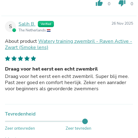
thumb_up
thumb_down
0
0
Salih B.
26 Nov 2025
Verified
S
The Netherlands
About product
Watery training zwembril - Raven Active -
Zwart (Smoke lens)
Draag voor het eerst een echt zwembril
Draag voor het eerst een echt zwembril. Super blij mee.
Past zeer goed en comfort heerlijk. Zeker een aanrader
voor beginners als gevorderde zwemmers
Tevredenheid
Zeer ontevreden
Zeer tevreden