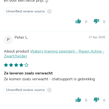
en voor een nette prijs.👌
Unverified review source
thumb_up
thumb_down
0
0
Peter L.
27 Apr 2026
P
About product
Watery training zwembril - Raven Active -
Zwart/helder
Ze leveren zoals verwacht
Ze komen zoals verwacht - chatsupport is gebrekkig
Unverified review source
thumb_up
thumb_down
0
0