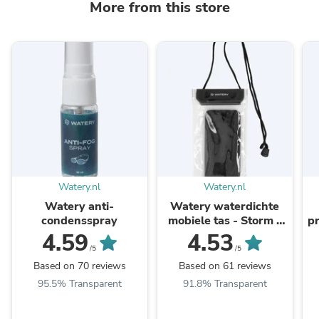
More from this store
Watery.nl
Watery.nl
Watery anti-
Watery waterdichte
condensspray
mobiele tas - Storm -
pr
Zwart
4.59
4.53
/5
/5
Based on 70 reviews
Based on 61 reviews
95.5% Transparent
91.8% Transparent