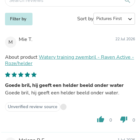
search
Sort by
expand_more
Filter by
Mie T.
22 Jul 2026
M
About product
Watery training zwembril - Raven Active -
Roze/helder
Goede bril, hij geeft een helder beeld onder water
Goede bril, hij geeft een helder beeld onder water.
Unverified review source
thumb_up
thumb_down
0
0
1 Jul 2026