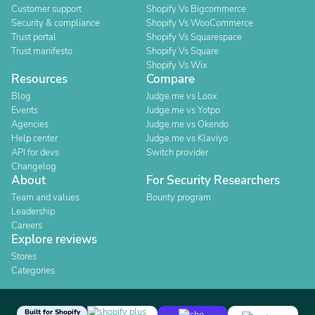
Customer support
Shopify Vs Bigcommerce
Security & compliance
Shopify Vs WooCommerce
Trust portal
Shopify Vs Squarespace
Trust manifesto
Shopify Vs Square
Shopify Vs Wix
Resources
Compare
Blog
Judge.me vs Loox
Events
Judge.me vs Yotpo
Agencies
Judge.me vs Okendo
Help center
Judge.me vs Klaviyo
API for devs
Switch provider
Changelog
About
For Security Researchers
Team and values
Bounty program
Leadership
Careers
Explore reviews
Stores
Categories
Built for Shopify