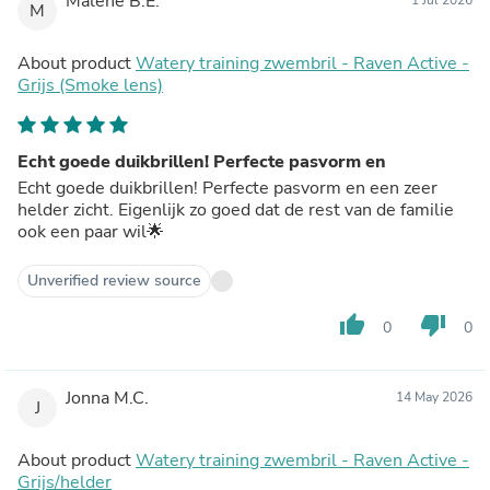
Malene B.E.
M
About product
Watery training zwembril - Raven Active -
Grijs (Smoke lens)
Echt goede duikbrillen! Perfecte pasvorm en
Echt goede duikbrillen! Perfecte pasvorm en een zeer
helder zicht. Eigenlijk zo goed dat de rest van de familie
ook een paar wil🌟
Unverified review source
thumb_up
thumb_down
0
0
Jonna M.C.
14 May 2026
J
About product
Watery training zwembril - Raven Active -
Grijs/helder