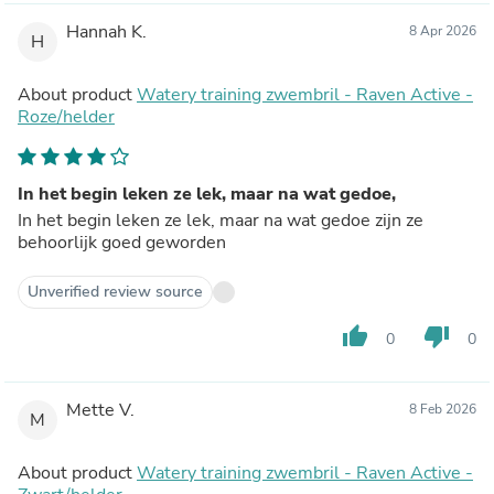
Hannah K.
8 Apr 2026
H
About product
Watery training zwembril - Raven Active -
Roze/helder
In het begin leken ze lek, maar na wat gedoe,
In het begin leken ze lek, maar na wat gedoe zijn ze
behoorlijk goed geworden
Unverified review source
thumb_up
thumb_down
0
0
Mette V.
8 Feb 2026
M
About product
Watery training zwembril - Raven Active -