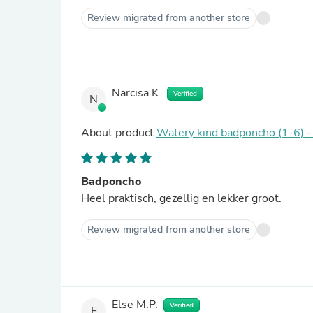
Review migrated from another store
Narcisa K.
Verified
N
About product
Watery kind badponcho (1-6) - 
Badponcho
Heel praktisch, gezellig en lekker groot.
Review migrated from another store
Else M.P.
Verified
E