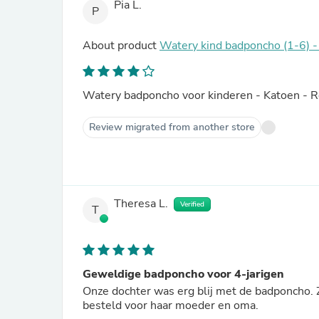
Pia L.
P
About product
Watery kind badponcho (1-6) -
Watery badponcho voor kinderen - Katoen - 
Review migrated from another store
Theresa L.
Verified
T
Geweldige badponcho voor 4-jarigen
Onze dochter was erg blij met de badponcho.
besteld voor haar moeder en oma.