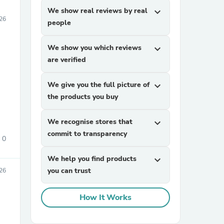
We show real reviews by real
expand_more
026
people
We show you which reviews
expand_more
are verified
We give you the full picture of
expand_more
the products you buy
We recognise stores that
expand_more
commit to transparency
0
We help you find products
expand_more
you can trust
026
How It Works