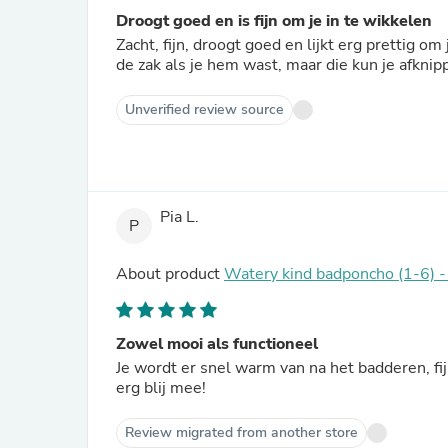
Droogt goed en is fijn om je in te wikkelen
Zacht, fijn, droogt goed en lijkt erg prettig om 
de zak als je hem wast, maar die kun je afknip
Unverified review source
Pia L.
P
About product
Watery kind badponcho (1-6) -
Zowel mooi als functioneel
Je wordt er snel warm van na het badderen, fi
erg blij mee!
Review migrated from another store