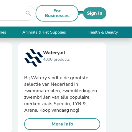
For
search
Sign In
Businesses
ries
Animals & Pet Supplies
Health & Beauty
Watery.nl
4000 products
Bij Watery vindt u de grootste
selectie van Nederland in
zwemmaterialen, zwemkleding en
zwembrillen van alle populaire
merken zoals Speedo, TYR &
Arena. Koop vandaag nog!
More Info