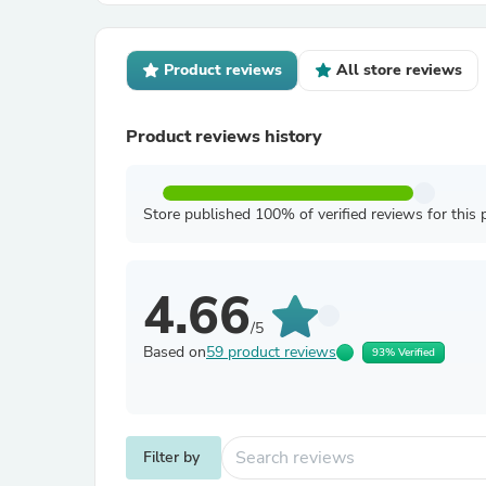
Product reviews
All store reviews
Product reviews history
Store published 100% of verified reviews for this 
4.66
/5
Based on
59 product reviews
93% Verified
Filter by