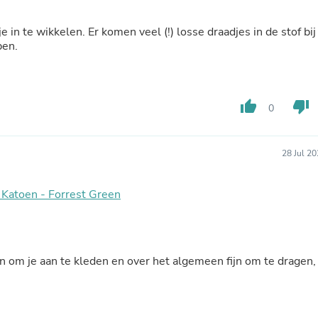
Buffets & Sideboards
Outfit Sets
je in te wikkelen. Er komen veel (!) losse draadjes in de stof bij
Shorts
pen.
Cable Management
Cables
Bird Supplies
Chaises
thumb_up
thumb_down
0
Skorts
Clothing Accessories
Baby & Toddler Clothing Acces
Decor
28 Jul 2
Artificial Flora
Artwork
 Katoen - Forrest Green
Bandanas & Headties
Computer Accessories
Computer Components
Video
Computer Monitors
jn om je aan te kleden en over het algemeen fijn om te dragen,
Computer Servers
Cosmetics
Belts
Headwear