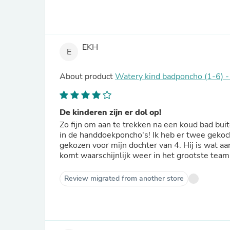
EKH
E
About product
Watery kind badponcho (1-6) -
De kinderen zijn er dol op!
Zo fijn om aan te trekken na een koud bad bui
in de handdoekponcho's! Ik heb er twee gekoch
gekozen voor mijn dochter van 4. Hij is wat aan
komt waarschijnlijk weer in het grootste team
Review migrated from another store