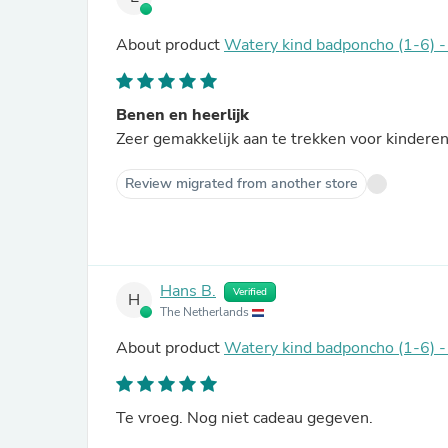
About product
Watery kind badponcho (1-6) -
Benen en heerlijk
Zeer gemakkelijk aan te trekken voor kinderen
Review migrated from another store
Hans B.
Verified
H
The Netherlands
About product
Watery kind badponcho (1-6) -
Te vroeg. Nog niet cadeau gegeven.