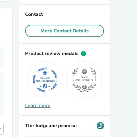
Contact
r Chairs
More Contact Details
Product review medals
es
ing
Learn more
The Judge.me promise
more