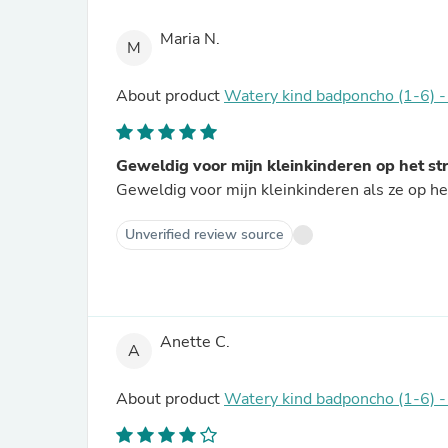
Maria N.
M
About product
Watery kind badponcho (1-6) - 
Geweldig voor mijn kleinkinderen op het st
Geweldig voor mijn kleinkinderen als ze op het
Unverified review source
Anette C.
A
About product
Watery kind badponcho (1-6) -