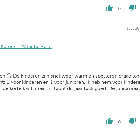
Hair Accessories
thumb_up
thumb_down
Baskets
0
Scarves & Shawls
Deodorant & Anti Perspirant
Office Furniture
1 Jul 2
Desks
Desktop Computers
Dj & Specialty Audio
 Katoen - Atlantic Roze
Cat Supplies
Chair & Sofa Cushions
Clocks
Dressers
ten 😃 De kinderen zijn snel weer warm en spetteren graag lan
Ear Care
t: 1 voor kinderen en 1 voor junioren. Ik heb hem voor kinder
Face Masks
 de korte kant, maar hij loopt dit jaar toch goed. De juniormaa
Electronics Films & Shields
.
Door Mats
Figurines
Flags & Windsocks
Home Decor Decals
Home Fragrance Accessories
thumb_up
thumb_down
0
Home Fragrances
First Aid
Dog Supplies