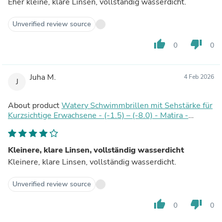
Eher kleine, klare Linsen, vollständig wasserdicht.
Unverified review source
thumb_up
thumb_down
0
0
Juha M.
4 Feb 2026
J
About product
Watery Schwimmbrillen mit Sehstärke für
Kurzsichtige Erwachsene - (-1.5) – (-8.0) - Matira -
Schwarz
Kleinere, klare Linsen, vollständig wasserdicht
Kleinere, klare Linsen, vollständig wasserdicht.
Unverified review source
thumb_up
thumb_down
0
0