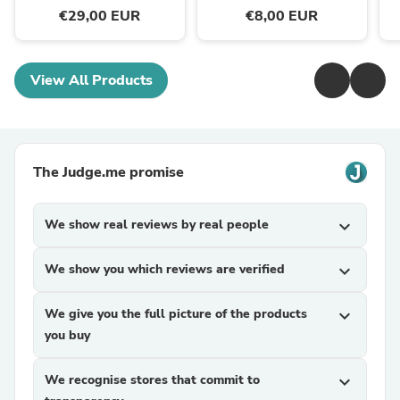
€29,00 EUR
€8,00 EUR
View All Products
The Judge.me promise
We show real reviews by real people
expand_more
We show you which reviews are verified
expand_more
We give you the full picture of the products
expand_more
you buy
We recognise stores that commit to
expand_more