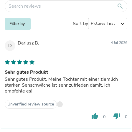
search
Sort by
expand_more
Filter by
Dariusz B.
4 Jul 2026
D
Sehr gutes Produkt
Sehr gutes Produkt. Meine Tochter mit einer ziemlich
starken Sehschwäche ist sehr zufrieden damit. Ich
empfehle es!
Unverified review source
thumb_up
thumb_down
0
0