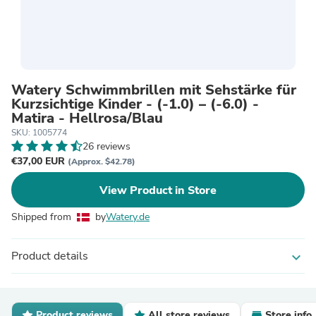
Watery Schwimmbrillen mit Sehstärke für
Kurzsichtige Kinder - (-1.0) – (-6.0) -
Matira - Hellrosa/Blau
SKU: 1005774
26 reviews
€37,00 EUR
(Approx. $42.78)
View Product in Store
Shipped from
by
Watery.de
Product details
expand_more
Product reviews
All store reviews
Store info