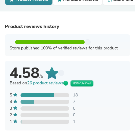
Product reviews history
Store published 100% of verified reviews for this product
4.58
/5
Based on
26 product reviews
83% Verified
5
18
4
7
3
0
2
0
1
1