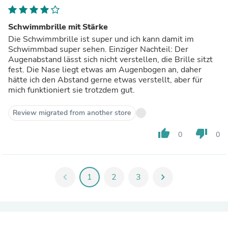
Schwarz
Schwimmbrille mit Stärke
Die Schwimmbrille ist super und ich kann damit im
Schwimmbad super sehen. Einziger Nachteil: Der
Augenabstand lässt sich nicht verstellen, die Brille sitzt
fest. Die Nase liegt etwas am Augenbogen an, daher
hätte ich den Abstand gerne etwas verstellt, aber für
mich funktioniert sie trotzdem gut.
Review migrated from another store
thumb_up
thumb_down
0
0
chevron_left
1
2
3
chevron_right