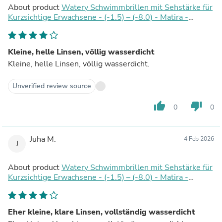
About product
Watery Schwimmbrillen mit Sehstärke für
Kurzsichtige Erwachsene - (-1.5) – (-8.0) - Matira -
Schwarz
Kleine, helle Linsen, völlig wasserdicht
Kleine, helle Linsen, völlig wasserdicht.
Unverified review source
thumb_up
thumb_down
0
0
Juha M.
4 Feb 2026
J
About product
Watery Schwimmbrillen mit Sehstärke für
Kurzsichtige Erwachsene - (-1.5) – (-8.0) - Matira -
Schwarz
Eher kleine, klare Linsen, vollständig wasserdicht