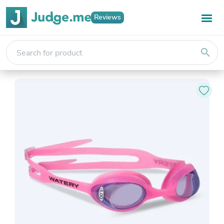
Reviews
search