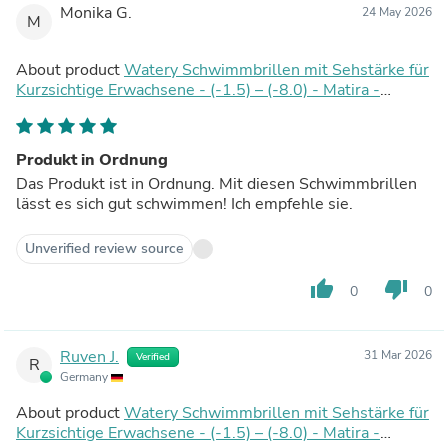
Monika G.
24 May 2026
M
About product
Watery Schwimmbrillen mit Sehstärke für
Kurzsichtige Erwachsene - (-1.5) – (-8.0) - Matira -
Schwarz
Produkt in Ordnung
Das Produkt ist in Ordnung. Mit diesen Schwimmbrillen
lässt es sich gut schwimmen! Ich empfehle sie.
Unverified review source
thumb_up
thumb_down
0
0
Ruven J.
31 Mar 2026
Verified
R
Germany
About product
Watery Schwimmbrillen mit Sehstärke für
Kurzsichtige Erwachsene - (-1.5) – (-8.0) - Matira -