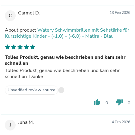
Carmel D.
13 Feb 2026
C
About product
Watery Schwimmbrillen mit Sehstärke für
Kurzsichtige Kinder - (-1.0) – (-6.0) - Matira - Blau
Tolles Produkt, genau wie beschrieben und kam sehr
schnell an
Tolles Produkt, genau wie beschrieben und kam sehr
schnell an. Danke
Unverified review source
thumb_up
thumb_down
0
0
Juha M.
4 Feb 2026
J