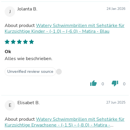
Jolanta B.
24 Jan 2026
J
About product
Watery Schwimmbrillen mit Sehstärke für
Kurzsichtige Kinder - (-1.0) – (-6.0) - Matira - Blau
Ok
Alles wie beschrieben.
Unverified review source
thumb_up
thumb_down
0
0
Elisabet B.
27 Jun 2025
E
About product
Watery Schwimmbrillen mit Sehstärke für
Kurzsichtige Erwachsene - (-1.5) – (-8.0) - Matira -