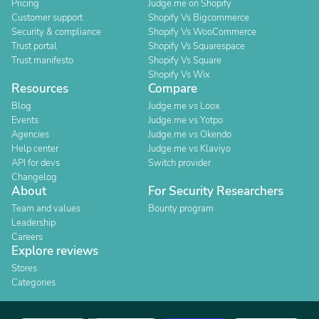
Pricing
Judge.me on Shopify
Customer support
Shopify Vs Bigcommerce
Security & compliance
Shopify Vs WooCommerce
Trust portal
Shopify Vs Squarespace
Trust manifesto
Shopify Vs Square
Shopify Vs Wix
Resources
Compare
Blog
Judge.me vs Loox
Events
Judge.me vs Yotpo
Agencies
Judge.me vs Okendo
Help center
Judge.me vs Klaviyo
API for devs
Switch provider
Changelog
About
For Security Researchers
Team and values
Bounty program
Leadership
Careers
Explore reviews
Stores
Categories