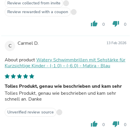
Review collected from invite
Review rewarded with a coupon
thumb_up
thumb_down
0
0
Carmel D.
13 Feb 2026
C
About product
Watery Schwimmbrillen mit Sehstärke für
Kurzsichtige Kinder - (-1.0) – (-6.0) - Matira - Blau
Tolles Produkt, genau wie beschrieben und kam sehr
Tolles Produkt, genau wie beschrieben und kam sehr
schnell an. Danke
Unverified review source
thumb_up
thumb_down
0
0