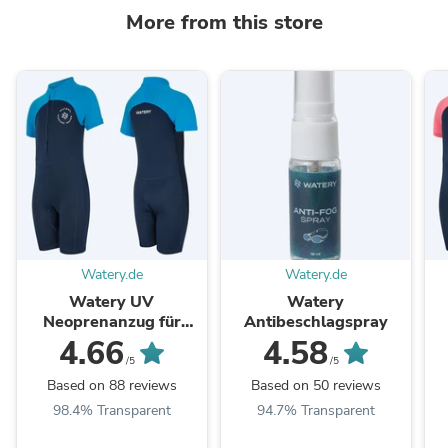
More from this store
Watery.de
Watery.de
Watery UV
Watery
Neoprenanzug für
Antibeschlagspray
Kinder - Calypso
4.66
4.58
Shorty - Donkerblau
/5
/5
Based on 88 reviews
Based on 50 reviews
98.4% Transparent
94.7% Transparent