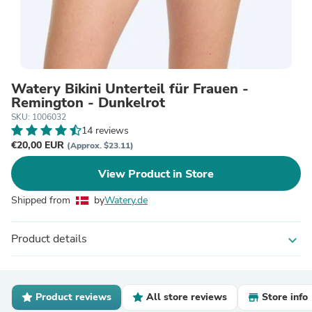
Watery Bikini Unterteil für Frauen -
Remington - Dunkelrot
SKU: 1006032
14 reviews
€20,00 EUR
(Approx. $23.11)
View Product in Store
Shipped from
by
Watery.de
Product details
expand_more
Product reviews
All store reviews
Store info