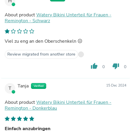
H
About product
Watery Bikini Unterteil für Frauen -
Remington - Schwarz
Viel zu eng an den Oberschenkeln ☹️
Review migrated from another store
thumb_up
thumb_down
0
0
Tanja
15 Dec 2024
Verified
T
About product
Watery Bikini Unterteil für Frauen -
Remington - Donkerblau
Einfach anzubringen