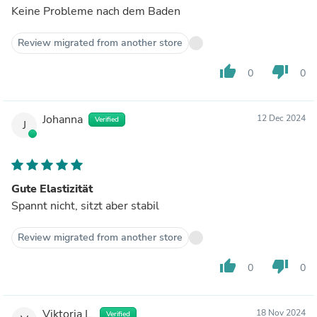
Keine Probleme nach dem Baden
Review migrated from another store
thumb_up
thumb_down
0
0
Johanna
12 Dec 2024
Verified
J
Gute Elastizität
Spannt nicht, sitzt aber stabil
Review migrated from another store
thumb_up
thumb_down
0
0
Viktoria L.
18 Nov 2024
Verified