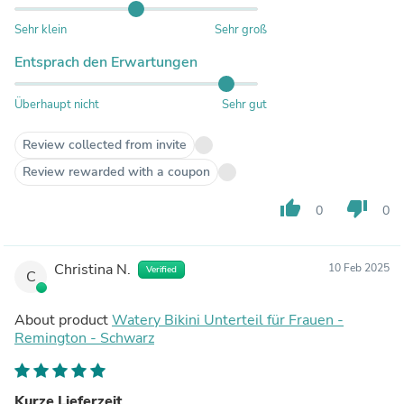
Sehr klein
Sehr groß
Entsprach den Erwartungen
Überhaupt nicht
Sehr gut
Review collected from invite
Review rewarded with a coupon
thumb_up
thumb_down
0
0
Christina N.
10 Feb 2025
Verified
C
About product
Watery Bikini Unterteil für Frauen -
Remington - Schwarz
Kurze Lieferzeit