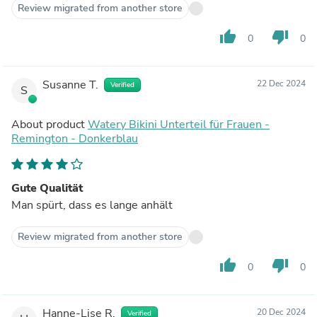
Review migrated from another store
thumb_up
thumb_down
0
0
Susanne T.
22 Dec 2024
Verified
S
About product
Watery Bikini Unterteil für Frauen -
Remington - Donkerblau
Gute Qualität
Man spürt, dass es lange anhält
Review migrated from another store
thumb_up
thumb_down
0
0
Hanne-Lise R.
20 Dec 2024
Verified