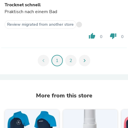
Trocknet schnell
Praktisch nach einem Bad
Review migrated from another store
thumb_up
thumb_down
0
0
chevron_left
1
2
chevron_right
More from this store