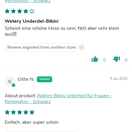
Remington - Schwarz
Wetery Underdel-Bikini
Scheint eine schöne Hose zu sein, fällt aber sehr klein
aus🤣
Review migrated from another store
thumb_up
thumb_down
0
0
Gitte N.
5 Jan 2025
Verified
G
About product
Watery Bikini Unterteil für Frauen -
Remington - Schwarz
Einfach, aber super schön