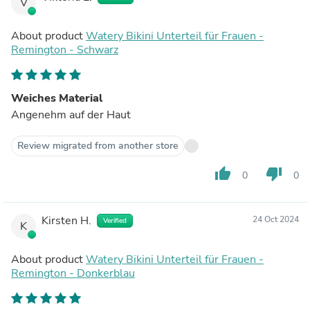
V
About product
Watery Bikini Unterteil für Frauen -
Remington - Schwarz
Weiches Material
Angenehm auf der Haut
Review migrated from another store
thumb_up
thumb_down
0
0
Kirsten H.
24 Oct 2024
Verified
K
About product
Watery Bikini Unterteil für Frauen -
Remington - Donkerblau