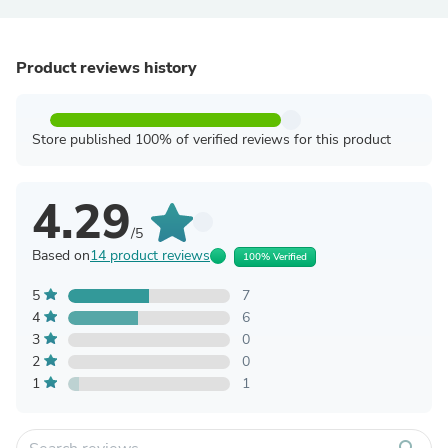
Product reviews history
Store published 100% of verified reviews for this product
4.29
/5
Based on
14 product reviews
100% Verified
5
7
4
6
3
0
2
0
1
1