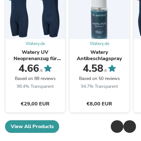
Watery.de
Watery.de
Watery UV
Watery
Neoprenanzug für
Antibeschlagspray
Kinder - Calypso
4.66
4.58
Shorty - Donkerblau
/5
/5
Based on 88 reviews
Based on 50 reviews
98.4% Transparent
94.7% Transparent
€29,00 EUR
€8,00 EUR
View All Products