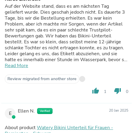
Auf der Website stand, dass es am nächsten Tag
geliefert wurde. Dies geschah jedoch nicht. Es dauerte 3
Tage, bis wir die Bestellung erhielten. Es war kein
Problem, aber ich machte mir Sorgen, wenn der Artikel
sehr spät kam, da es ein paar schlechte Trustpilot-
Bewertungen gab. Wir haben das Bikini-Unterteil
bestellt. Es war so klein, dass selbst meine 12-jährige
schlanke Tochter es nicht ertragen konnte, es zu tragen.
Leider gelang es uns, das Etikett abzuziehen, und sie
hatte es innerhalb einer Stunde im Wasserpark, bevor sie
aufgeben musste. Ansonsten schien es von guter
Read More
Qualität zu sein, aber groß S passt eher wie XXS.
Review migrated from another store
thumb_up
thumb_down
1
0
Ellen N.
20 Jan 2025
Verified
E
About product
Watery Bikini Unterteil für Frauen -