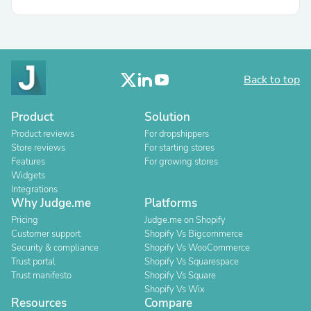
Back to top
Product
Solution
Product reviews
For dropshippers
Store reviews
For starting stores
Features
For growing stores
Widgets
Integrations
Why Judge.me
Platforms
Pricing
Judge.me on Shopify
Customer support
Shopify Vs Bigcommerce
Security & compliance
Shopify Vs WooCommerce
Trust portal
Shopify Vs Squarespace
Trust manifesto
Shopify Vs Square
Shopify Vs Wix
Resources
Compare