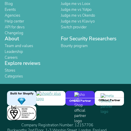
Blog
Judge.me vs Loox
Events
Judge.me vs Yotpo
Agencies
Judge.me vs Okendo
Help center
Judge.me vs Klaviyo
API for devs
Switch provider
Changelog
About
For Security Researchers
Team and values
Bounty program
Leadership
Careers
Explore reviews
Stores
Categories
Built for Shopify
Official Partner
Official Partner
Company Registration Number: 12157706
Buckworths 2nd Floor, 1-3 Worship Street, London, England,