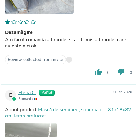
Dezamăgire
Am facut comanda alt model si ati trimis alt model care
nu este nici ok
Review collected from invite
thumb_up
thumb_down
0
0
Elena C.
21 Jan 2026
Verified
E
Romania
About product
Mască de șemineu, sonoma gri, 81x18x82
cm, lemn prelucrat