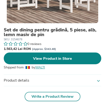
Set de dining pentru grădină, 5 piese, alb,
lemn masiv de pin
SKU: 3154678
0 reviews
1.563,42 Lei RON
(Approx. $343.48)
View Product in Store
Shipped from
by
WALTI
Product details
expand_more
Write a Product Review