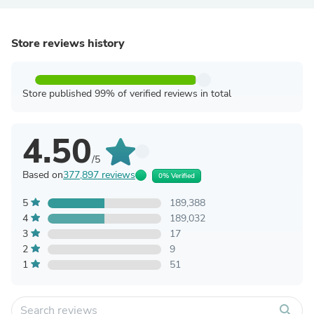
Store reviews history
Store published 99% of verified reviews in total
4.50
/5
Based on
377,897 reviews
0% Verified
5
189,388
4
189,032
3
17
2
9
1
51
search