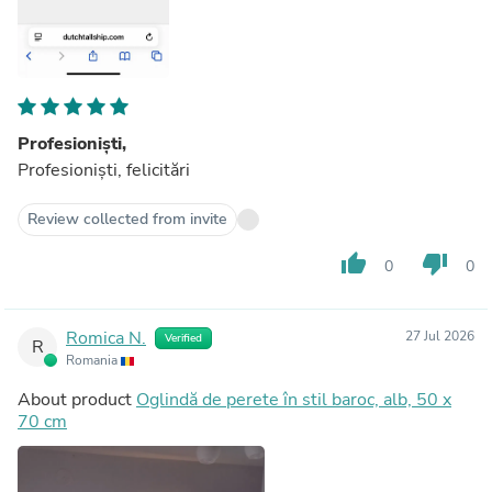
Profesioniști,
Profesioniști, felicitări
Review collected from invite
thumb_up
thumb_down
0
0
Romica N.
27 Jul 2026
Verified
R
Romania
About product
Oglindă de perete în stil baroc, alb, 50 x
70 cm