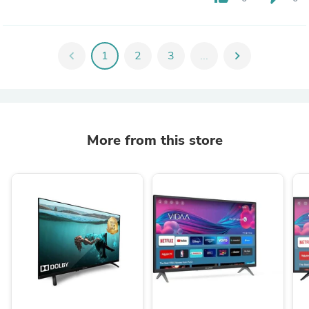
chevron_left
1
2
3
...
chevron_right
More from this store