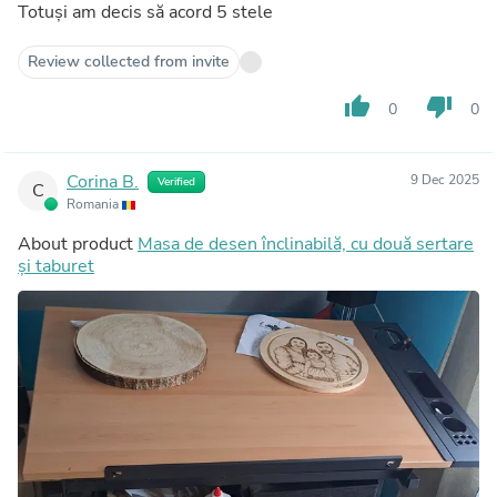
Totuși am decis să acord 5 stele
Review collected from invite
thumb_up
thumb_down
0
0
Corina B.
9 Dec 2025
Verified
C
Romania
About product
Masa de desen înclinabilă, cu două sertare
și taburet