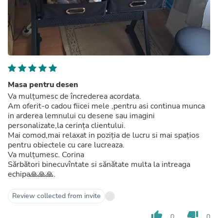
Masa pentru desen
Va mulțumesc de încrederea acordata.
Am oferit-o cadou fiicei mele ,pentru asi continua munca
in arderea lemnului cu desene sau imagini
personalizate,la cerința clientului.
Mai comod,mai relaxat in poziția de lucru si mai spațios
pentru obiectele cu care lucreaza.
Va mulțumesc. Corina
Sărbători binecuvîntate si sănătate multa la intreaga
echipa🙏🙏🙏.
Review collected from invite
thumb_up
thumb_down
0
0