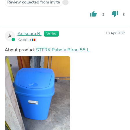
Review collected from invite
thumb_up
thumb_down
0
0
Anisoara R.
18 Apr 2026
Verified
A
Romania
About product
STERK Pubela Birou 55 L