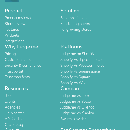
Product
Solution
Product reviews
For dropshippers
Store reviews
For starting stores
Features
For growing stores
Widgets
Integrations
Why Judge.me
Platforms
Pricing
Judge.me on Shopify
Customer support
Shopify Vs Bigcommerce
Security & compliance
Shopify Vs WooCommerce
Trust portal
Shopify Vs Squarespace
Trust manifesto
Shopify Vs Square
Shopify Vs Wix
Resources
Compare
Blog
Judge.me vs Loox
Events
Judge.me vs Yotpo
Agencies
Judge.me vs Okendo
Help center
Judge.me vs Klaviyo
API for devs
Switch provider
Changelog