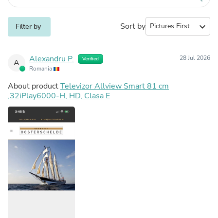
Sort by
expand_more
Filter by
Alexandru P.
28 Jul 2026
Verified
A
Romania
About product
Televizor Allview Smart 81 cm
,32iPlay6000-H, HD, Clasa E