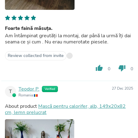
Foarte faină măsuța.
Am întâmpinat greutăți la montaj, dar până la urmă îți dai
seama ce și cum . Nu erau numerotate piesele.
Review collected from invite
thumb_up
thumb_down
0
0
Teodor P.
27 Dec 2025
Verified
T
Romania
About product
Mască pentru calorifer, alb, 149x20x82
cm, lemn prelucrat