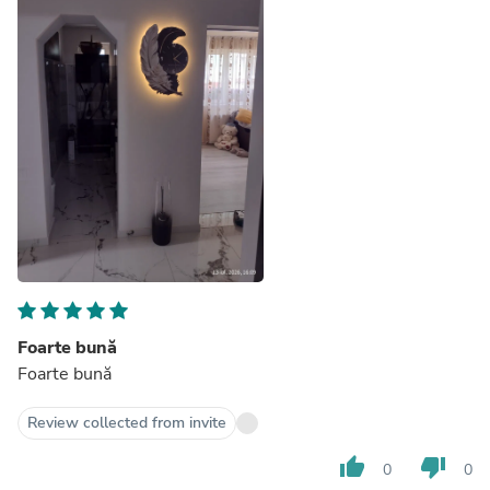
Foarte bună
Foarte bună
Review collected from invite
thumb_up
thumb_down
0
0