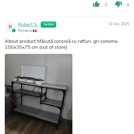
thumb_up
thumb_down
0
0
Robert S.
31 Dec 2025
Verified
R
Romania
About product
Măsuță consolă cu rafturi, gri sonoma,
100x35x75 cm
(out of store)