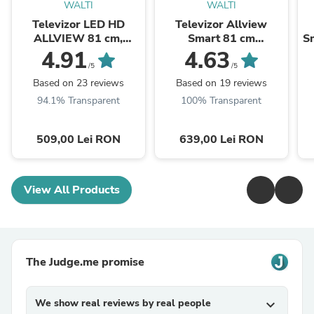
WALTI
WALTI
Televizor LED HD
Televizor Allview
ALLVIEW 81 cm,
Smart 81 cm
Sm
32ATC6000
,32iPlay6000-H, HD,
4.91
4.63
Clasa E
/5
/5
Based on 23 reviews
Based on 19 reviews
94.1% Transparent
100% Transparent
509,00 Lei RON
639,00 Lei RON
View All Products
The Judge.me promise
We show real reviews by real people
expand_more