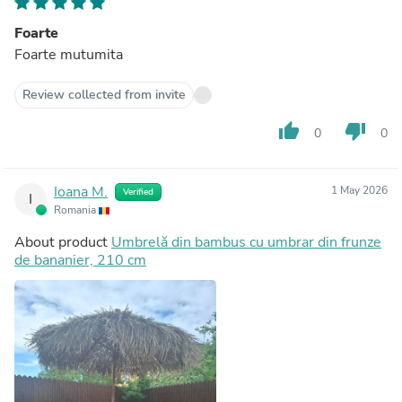
Foarte
Foarte mutumita
Review collected from invite
thumb_up
thumb_down
0
0
Ioana M.
1 May 2026
Verified
I
Romania
About product
Umbrelă din bambus cu umbrar din frunze
de bananier, 210 cm