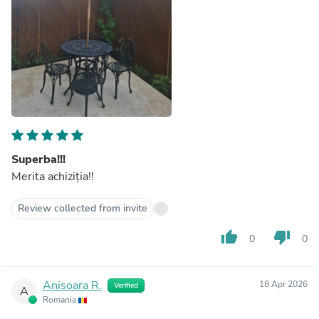
Superba!!!
Merita achiziția!!
Review collected from invite
thumb_up
thumb_down
0
0
Anisoara R.
18 Apr 2026
Verified
A
Romania