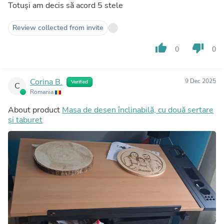
Totuși am decis să acord 5 stele
Review collected from invite
thumb_up
thumb_down
0
0
Corina B.
9 Dec 2025
Verified
C
Romania
About product
Masa de desen înclinabilă, cu două sertare
și taburet