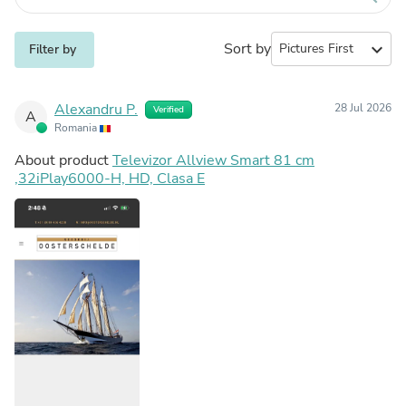
Sort by
expand_more
Filter by
Alexandru P.
28 Jul 2026
Verified
A
Romania
About product
Televizor Allview Smart 81 cm
,32iPlay6000-H, HD, Clasa E