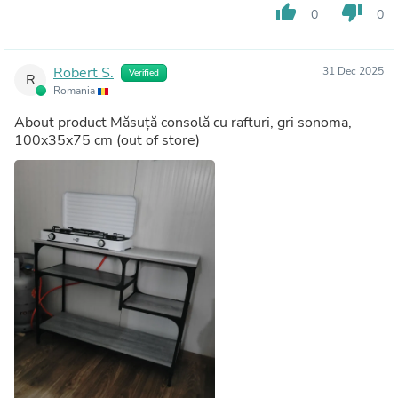
thumb_up
thumb_down
0
0
Robert S.
31 Dec 2025
Verified
R
Romania
About product
Măsuță consolă cu rafturi, gri sonoma,
100x35x75 cm
(out of store)