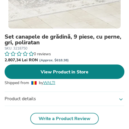
Set canapele de grădină, 9 piese, cu perne,
gri, poliratan
SKU: 3218750
0 reviews
2.807,34 Lei RON
(Approx. $618.38)
View Product in Store
Shipped from
by
WALTI
Product details
expand_more
Write a Product Review