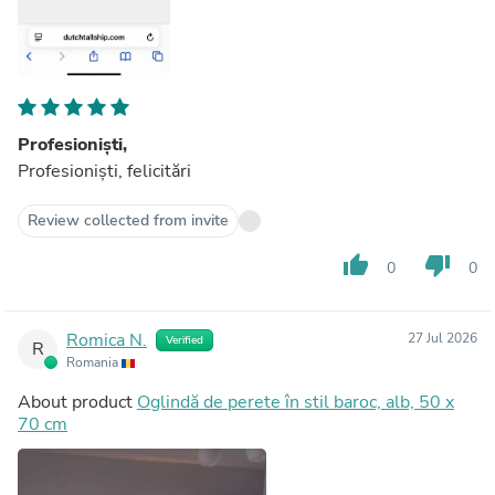
Profesioniști,
Profesioniști, felicitări
Review collected from invite
thumb_up
thumb_down
0
0
Romica N.
27 Jul 2026
Verified
R
Romania
About product
Oglindă de perete în stil baroc, alb, 50 x
70 cm