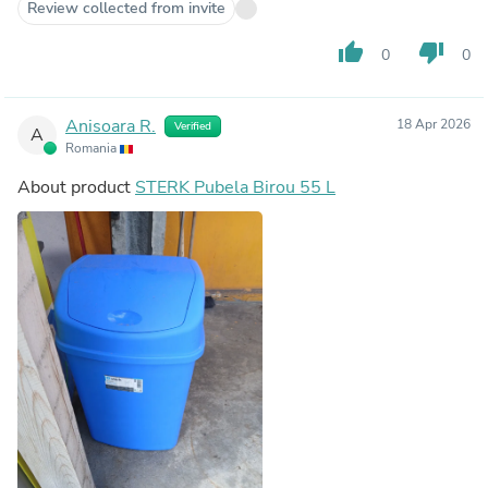
Review collected from invite
thumb_up
thumb_down
0
0
Anisoara R.
18 Apr 2026
Verified
A
Romania
About product
STERK Pubela Birou 55 L