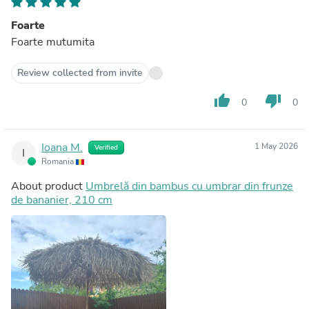
Foarte
Foarte mutumita
Review collected from invite
thumb_up
thumb_down
0
0
Ioana M.
1 May 2026
Verified
I
Romania
About product
Umbrelă din bambus cu umbrar din frunze
de bananier, 210 cm