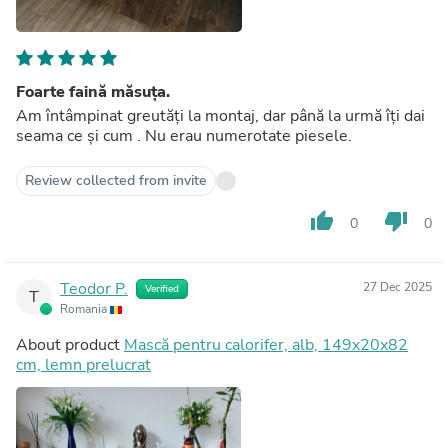
Foarte faină măsuța.
Am întâmpinat greutăți la montaj, dar până la urmă îți dai
seama ce și cum . Nu erau numerotate piesele.
Review collected from invite
thumb_up
thumb_down
0
0
Teodor P.
27 Dec 2025
Verified
T
Romania
About product
Mască pentru calorifer, alb, 149x20x82
cm, lemn prelucrat