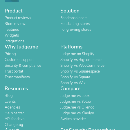
Product
Solution
Product reviews
For dropshippers
Store reviews
For starting stores
Features
For growing stores
Widgets
Integrations
Why Judge.me
Platforms
Pricing
Judge.me on Shopify
Customer support
Shopify Vs Bigcommerce
Security & compliance
Shopify Vs WooCommerce
Trust portal
Shopify Vs Squarespace
Trust manifesto
Shopify Vs Square
Shopify Vs Wix
Resources
Compare
Blog
Judge.me vs Loox
Events
Judge.me vs Yotpo
Agencies
Judge.me vs Okendo
Help center
Judge.me vs Klaviyo
API for devs
Switch provider
Changelog