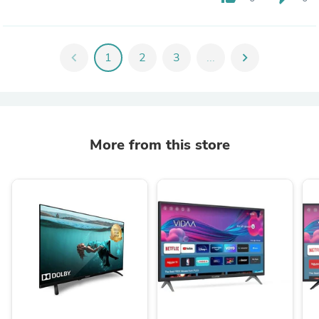
chevron_left
1
2
3
...
chevron_right
More from this store