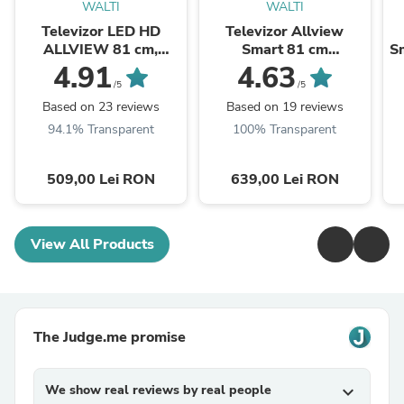
WALTI
WALTI
Televizor LED HD
Televizor Allview
ALLVIEW 81 cm,
Smart 81 cm
Sm
32ATC6000
,32iPlay6000-H, HD,
4.91
4.63
Clasa E
/5
/5
Based on 23 reviews
Based on 19 reviews
94.1% Transparent
100% Transparent
509,00 Lei RON
639,00 Lei RON
View All Products
The Judge.me promise
We show real reviews by real people
expand_more