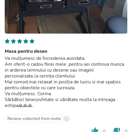
Masa pentru desen
Va mulțumesc de încrederea acordata.
Am oferit-o cadou fiicei mele ,pentru asi continua munca
in arderea lemnului cu desene sau imagini
personalizate,la cerința clientului.
Mai comod,mai relaxat in poziția de lucru si mai spațios
pentru obiectele cu care lucreaza.
Va mulțumesc. Corina
Sărbători binecuvîntate si sănătate multa la intreaga
echipa🙏🙏🙏.
Review collected from invite
thumb_up
thumb_down
0
0