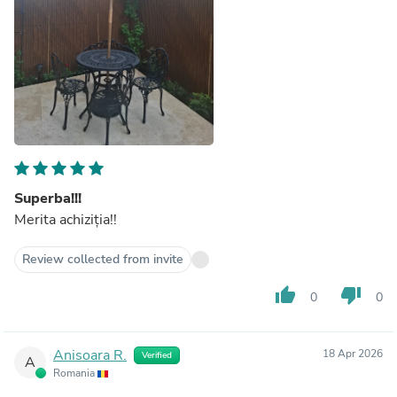
Superba!!!
Merita achiziția!!
Review collected from invite
thumb_up
thumb_down
0
0
Anisoara R.
18 Apr 2026
Verified
A
Romania