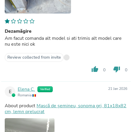
Dezamăgire
Am facut comanda alt model si ati trimis alt model care
nu este nici ok
Review collected from invite
thumb_up
thumb_down
0
0
Elena C.
21 Jan 2026
Verified
E
Romania
About product
Mască de șemineu, sonoma gri, 81x18x82
cm, lemn prelucrat