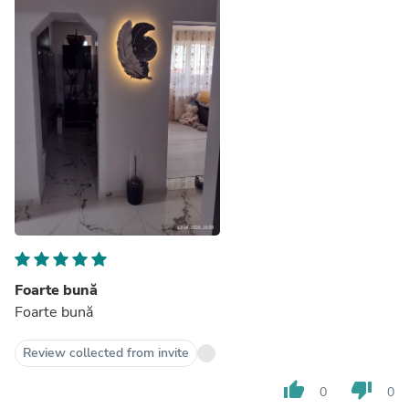
Foarte bună
Foarte bună
Review collected from invite
thumb_up
thumb_down
0
0