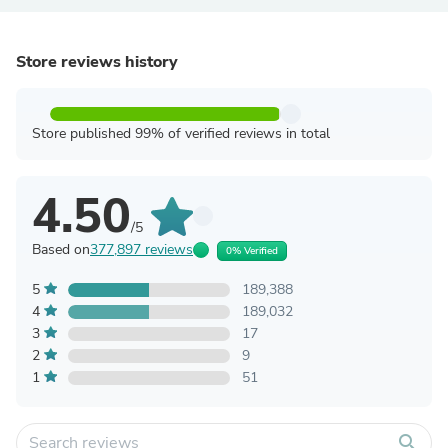
Store reviews history
Store published 99% of verified reviews in total
4.50
/5
Based on
377,897 reviews
0% Verified
5
189,388
4
189,032
3
17
2
9
1
51
search