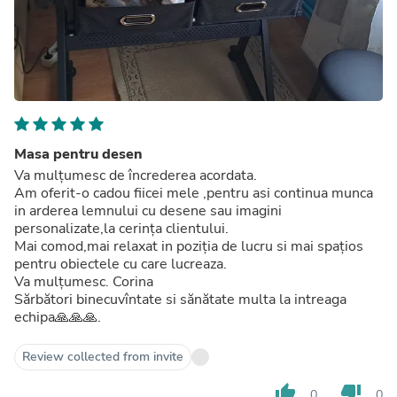
Masa pentru desen
Va mulțumesc de încrederea acordata.
Am oferit-o cadou fiicei mele ,pentru asi continua munca
in arderea lemnului cu desene sau imagini
personalizate,la cerința clientului.
Mai comod,mai relaxat in poziția de lucru si mai spațios
pentru obiectele cu care lucreaza.
Va mulțumesc. Corina
Sărbători binecuvîntate si sănătate multa la intreaga
echipa🙏🙏🙏.
Review collected from invite
thumb_up
thumb_down
0
0