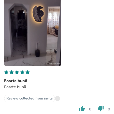
Foarte bună
Foarte bună
Review collected from invite
thumb_up
thumb_down
0
0