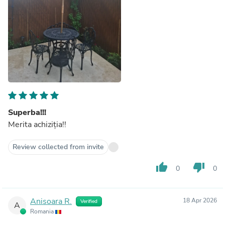
Superba!!!
Merita achiziția!!
Review collected from invite
thumb_up
thumb_down
0
0
Anisoara R.
18 Apr 2026
Verified
A
Romania