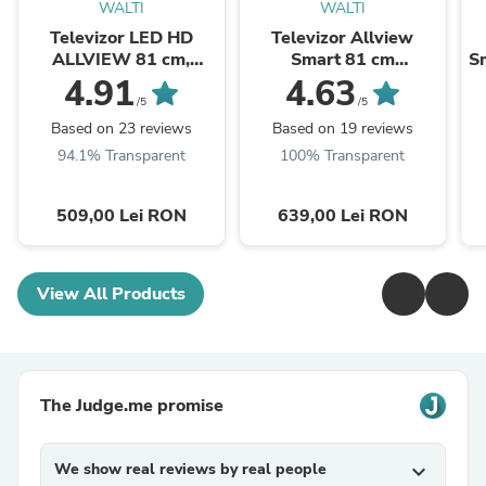
WALTI
WALTI
Televizor LED HD
Televizor Allview
ALLVIEW 81 cm,
Smart 81 cm
Sm
32ATC6000
,32iPlay6000-H, HD,
4.91
4.63
Clasa E
/5
/5
Based on 23 reviews
Based on 19 reviews
94.1% Transparent
100% Transparent
509,00 Lei RON
639,00 Lei RON
View All Products
The Judge.me promise
We show real reviews by real people
expand_more