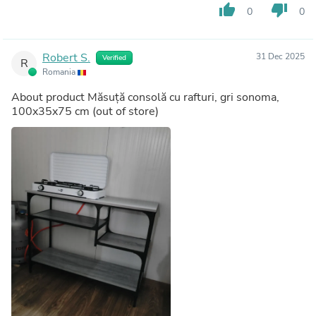
thumb_up
thumb_down
0
0
Robert S.
31 Dec 2025
Verified
R
Romania
About product
Măsuță consolă cu rafturi, gri sonoma,
100x35x75 cm
(out of store)