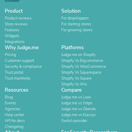
Product
Solution
Product reviews
For dropshippers
Store reviews
For starting stores
Features
For growing stores
Widgets
Integrations
Why Judge.me
Platforms
Pricing
Judge.me on Shopify
Customer support
Shopify Vs Bigcommerce
Security & compliance
Shopify Vs WooCommerce
Trust portal
Shopify Vs Squarespace
Trust manifesto
Shopify Vs Square
Shopify Vs Wix
Resources
Compare
Blog
Judge.me vs Loox
Events
Judge.me vs Yotpo
Agencies
Judge.me vs Okendo
Help center
Judge.me vs Klaviyo
API for devs
Switch provider
Changelog