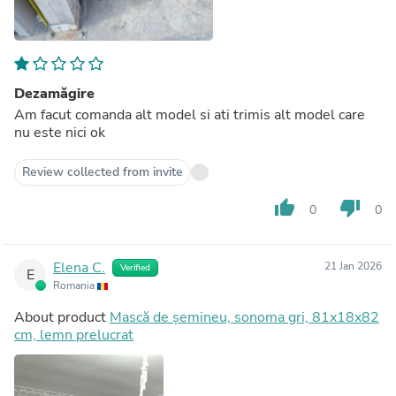
Dezamăgire
Am facut comanda alt model si ati trimis alt model care
nu este nici ok
Review collected from invite
thumb_up
thumb_down
0
0
Elena C.
21 Jan 2026
Verified
E
Romania
About product
Mască de șemineu, sonoma gri, 81x18x82
cm, lemn prelucrat