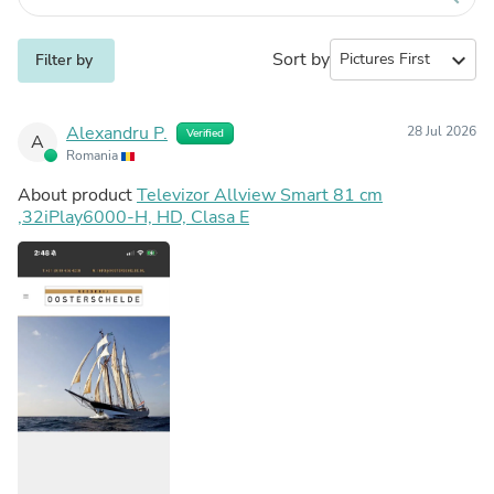
Sort by
expand_more
Filter by
Alexandru P.
28 Jul 2026
Verified
A
Romania
About product
Televizor Allview Smart 81 cm
,32iPlay6000-H, HD, Clasa E