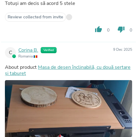
Totuși am decis să acord 5 stele
Review collected from invite
thumb_up
thumb_down
0
0
Corina B.
9 Dec 2025
Verified
C
Romania
About product
Masa de desen înclinabilă, cu două sertare
și taburet