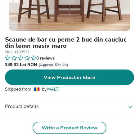
Scaune de bar cu perne 2 buc din cauciuc
din lemn masiv maro
SKU: 4102577
0 reviews
349,32 Lei RON
(Approx. $76.95)
View Product in Store
Shipped from
by
WALTI
Product details
expand_more
Write a Product Review