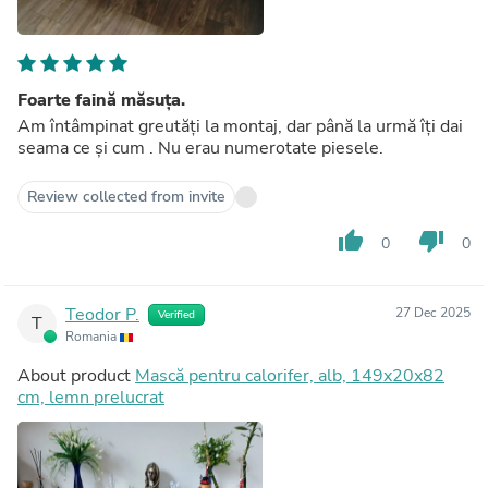
Foarte faină măsuța.
Am întâmpinat greutăți la montaj, dar până la urmă îți dai
seama ce și cum . Nu erau numerotate piesele.
Review collected from invite
thumb_up
thumb_down
0
0
Teodor P.
27 Dec 2025
Verified
T
Romania
About product
Mască pentru calorifer, alb, 149x20x82
cm, lemn prelucrat