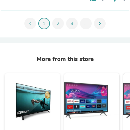
chevron_left
1
2
3
...
chevron_right
More from this store