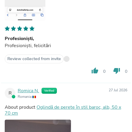
Profesioniști,
Profesioniști, felicitări
Review collected from invite
thumb_up
thumb_down
0
0
Romica N.
27 Jul 2026
Verified
R
Romania
About product
Oglindă de perete în stil baroc, alb, 50 x
70 cm