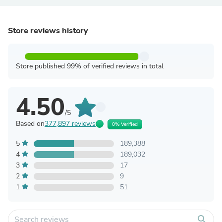
Store reviews history
Store published 99% of verified reviews in total
4.50
/5
Based on
377,897 reviews
0% Verified
5
189,388
4
189,032
3
17
2
9
1
51
search