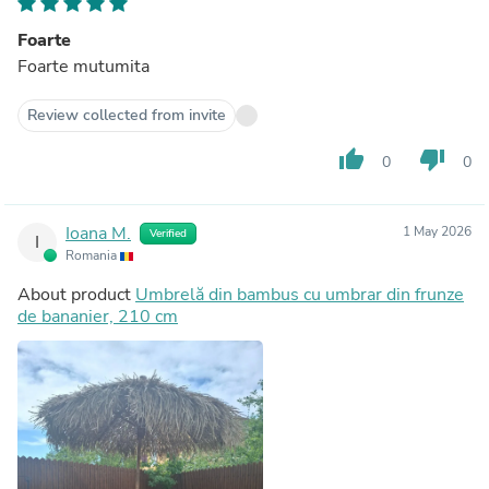
Foarte
Foarte mutumita
Review collected from invite
thumb_up
thumb_down
0
0
Ioana M.
1 May 2026
Verified
I
Romania
About product
Umbrelă din bambus cu umbrar din frunze
de bananier, 210 cm