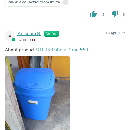
Review collected from invite
thumb_up
thumb_down
0
0
Anisoara R.
18 Apr 2026
Verified
A
Romania
About product
STERK Pubela Birou 55 L