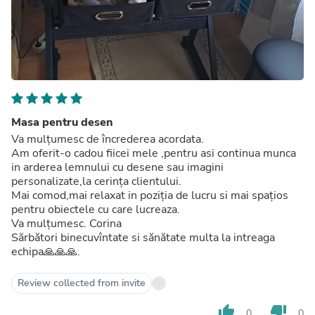
Masa pentru desen
Va mulțumesc de încrederea acordata.
Am oferit-o cadou fiicei mele ,pentru asi continua munca
in arderea lemnului cu desene sau imagini
personalizate,la cerința clientului.
Mai comod,mai relaxat in poziția de lucru si mai spațios
pentru obiectele cu care lucreaza.
Va mulțumesc. Corina
Sărbători binecuvîntate si sănătate multa la intreaga
echipa🙏🙏🙏.
Review collected from invite
thumb_up
thumb_down
0
0