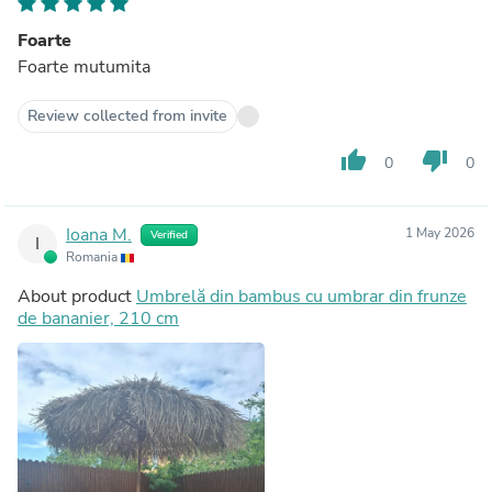
Foarte
Foarte mutumita
Review collected from invite
thumb_up
thumb_down
0
0
Ioana M.
1 May 2026
Verified
I
Romania
About product
Umbrelă din bambus cu umbrar din frunze
de bananier, 210 cm