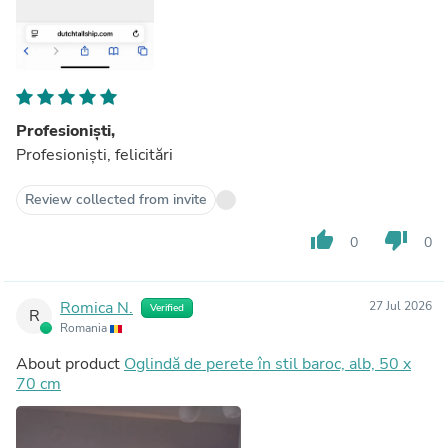
Profesioniști,
Profesioniști, felicitări
Review collected from invite
thumb_up
thumb_down
0
0
Romica N.
27 Jul 2026
Verified
R
Romania
About product
Oglindă de perete în stil baroc, alb, 50 x
70 cm