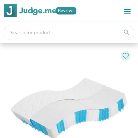
Reviews
search