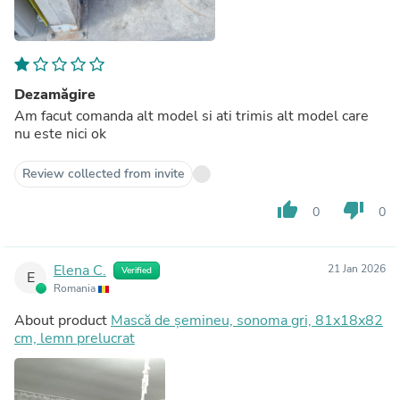
Dezamăgire
Am facut comanda alt model si ati trimis alt model care
nu este nici ok
Review collected from invite
thumb_up
thumb_down
0
0
Elena C.
21 Jan 2026
Verified
E
Romania
About product
Mască de șemineu, sonoma gri, 81x18x82
cm, lemn prelucrat