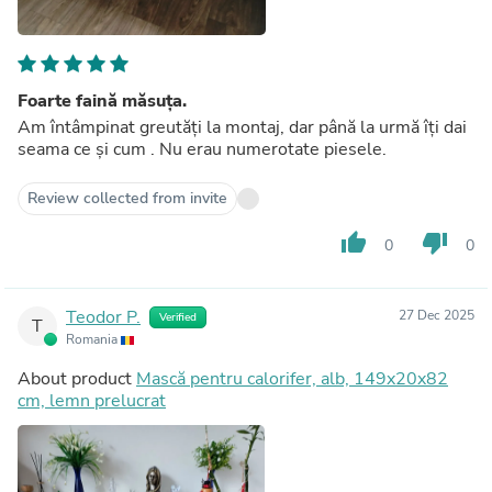
Foarte faină măsuța.
Am întâmpinat greutăți la montaj, dar până la urmă îți dai
seama ce și cum . Nu erau numerotate piesele.
Review collected from invite
thumb_up
thumb_down
0
0
Teodor P.
27 Dec 2025
Verified
T
Romania
About product
Mască pentru calorifer, alb, 149x20x82
cm, lemn prelucrat