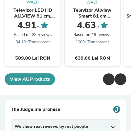
WALTI
WALTI
Televizor LED HD
Televizor Allview
ALLVIEW 81 cm,
Smart 81 cm
Sm
32ATC6000
,32iPlay6000-H, HD,
4.91
4.63
Clasa E
/5
/5
Based on 23 reviews
Based on 19 reviews
94.1% Transparent
100% Transparent
509,00 Lei RON
639,00 Lei RON
View All Products
The Judge.me promise
We show real reviews by real people
expand_more