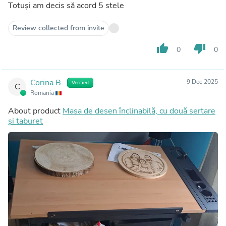
Totuși am decis să acord 5 stele
Review collected from invite
thumb_up
thumb_down
0
0
Corina B.
9 Dec 2025
Verified
C
Romania
About product
Masa de desen înclinabilă, cu două sertare
și taburet