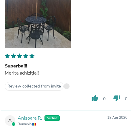
Superba!!!
Merita achiziția!!
Review collected from invite
thumb_up
thumb_down
0
0
Anisoara R.
18 Apr 2026
Verified
A
Romania