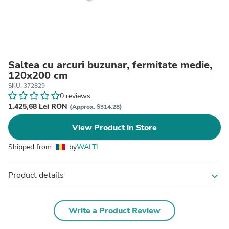
Saltea cu arcuri buzunar, fermitate medie,
120x200 cm
SKU: 372829
0 reviews
1.425,68 Lei RON
(Approx. $314.28)
View Product in Store
Shipped from
by
WALTI
Product details
expand_more
Write a Product Review