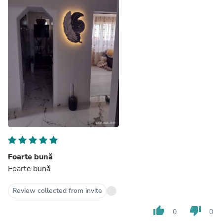
Foarte bună
Foarte bună
Review collected from invite
thumb_up
thumb_down
0
0