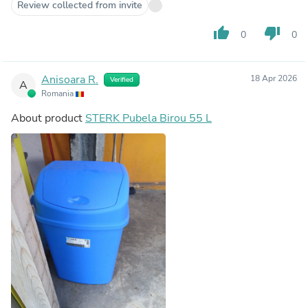
Review collected from invite
thumb_up
thumb_down
0
0
Anisoara R.
18 Apr 2026
Verified
A
Romania
About product
STERK Pubela Birou 55 L