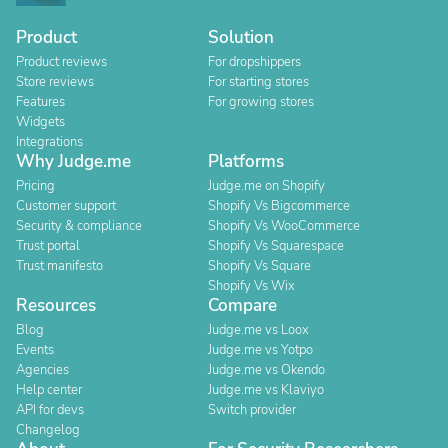
Product
Solution
Product reviews
For dropshippers
Store reviews
For starting stores
Features
For growing stores
Widgets
Integrations
Why Judge.me
Platforms
Pricing
Judge.me on Shopify
Customer support
Shopify Vs Bigcommerce
Security & compliance
Shopify Vs WooCommerce
Trust portal
Shopify Vs Squarespace
Trust manifesto
Shopify Vs Square
Shopify Vs Wix
Resources
Compare
Blog
Judge.me vs Loox
Events
Judge.me vs Yotpo
Agencies
Judge.me vs Okendo
Help center
Judge.me vs Klaviyo
API for devs
Switch provider
Changelog