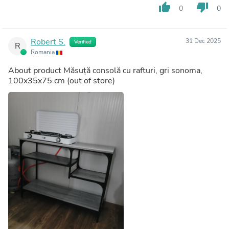
thumb_up
thumb_down
0
0
Robert S.
31 Dec 2025
Verified
R
Romania
About product
Măsuță consolă cu rafturi, gri sonoma,
100x35x75 cm
(out of store)