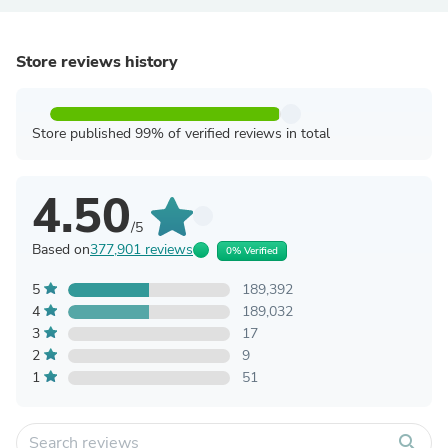
Store reviews history
Store published 99% of verified reviews in total
4.50
/5
Based on
377,901 reviews
0% Verified
5
189,392
4
189,032
3
17
2
9
1
51
search