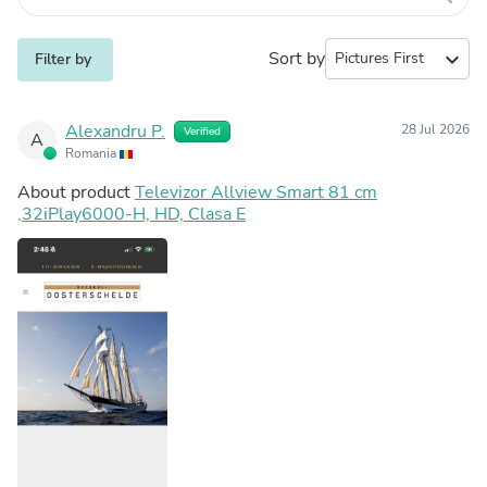
Sort by
expand_more
Filter by
Alexandru P.
28 Jul 2026
Verified
A
Romania
About product
Televizor Allview Smart 81 cm
,32iPlay6000-H, HD, Clasa E