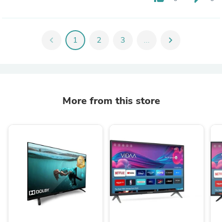
chevron_left
1
2
3
...
chevron_right
More from this store