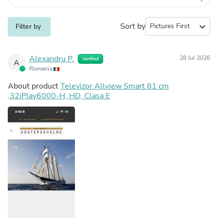
Sort by
expand_more
Filter by
Alexandru P.
28 Jul 2026
Verified
A
Romania
About product
Televizor Allview Smart 81 cm
,32iPlay6000-H, HD, Clasa E