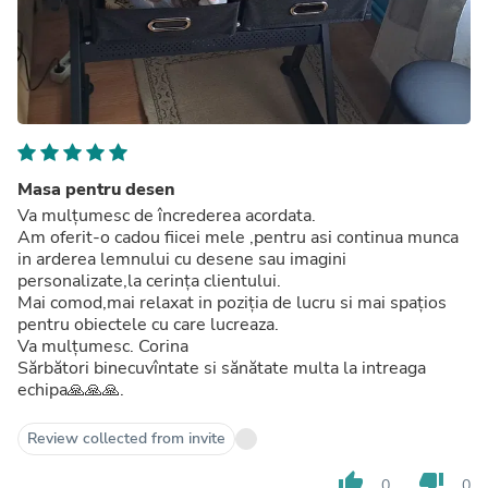
Masa pentru desen
Va mulțumesc de încrederea acordata.
Am oferit-o cadou fiicei mele ,pentru asi continua munca
in arderea lemnului cu desene sau imagini
personalizate,la cerința clientului.
Mai comod,mai relaxat in poziția de lucru si mai spațios
pentru obiectele cu care lucreaza.
Va mulțumesc. Corina
Sărbători binecuvîntate si sănătate multa la intreaga
echipa🙏🙏🙏.
Review collected from invite
thumb_up
thumb_down
0
0