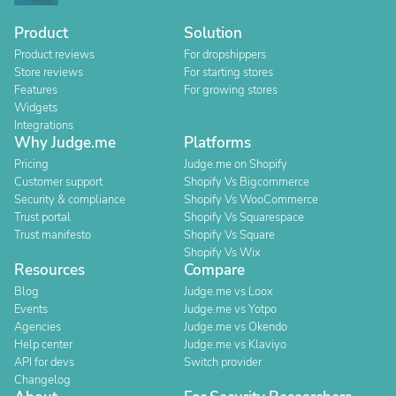
Product
Solution
Product reviews
For dropshippers
Store reviews
For starting stores
Features
For growing stores
Widgets
Integrations
Why Judge.me
Platforms
Pricing
Judge.me on Shopify
Customer support
Shopify Vs Bigcommerce
Security & compliance
Shopify Vs WooCommerce
Trust portal
Shopify Vs Squarespace
Trust manifesto
Shopify Vs Square
Shopify Vs Wix
Resources
Compare
Blog
Judge.me vs Loox
Events
Judge.me vs Yotpo
Agencies
Judge.me vs Okendo
Help center
Judge.me vs Klaviyo
API for devs
Switch provider
Changelog