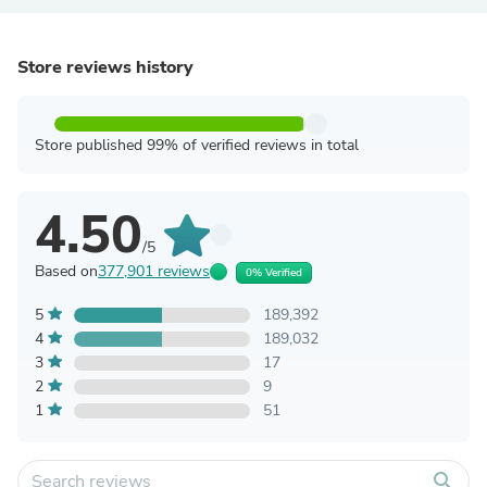
Store reviews history
Store published 99% of verified reviews in total
4.50
/5
Based on
377,901 reviews
0% Verified
5
189,392
4
189,032
3
17
2
9
1
51
search