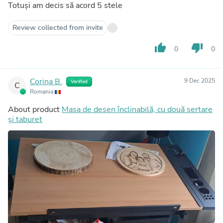
Totuși am decis să acord 5 stele
Review collected from invite
thumb_up
thumb_down
0
0
Corina B.
9 Dec 2025
Verified
C
Romania
About product
Masa de desen înclinabilă, cu două sertare
și taburet