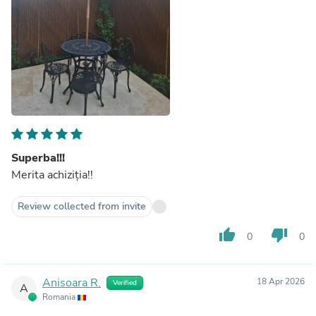
Superba!!!
Merita achiziția!!
Review collected from invite
thumb_up
thumb_down
0
0
Anisoara R.
18 Apr 2026
Verified
A
Romania