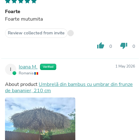
Foarte
Foarte mutumita
Review collected from invite
thumb_up
thumb_down
0
0
Ioana M.
1 May 2026
Verified
I
Romania
About product
Umbrelă din bambus cu umbrar din frunze
de bananier, 210 cm