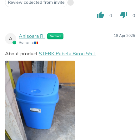
Review collected from invite
thumb_up
thumb_down
0
0
Anisoara R.
18 Apr 2026
Verified
A
Romania
About product
STERK Pubela Birou 55 L