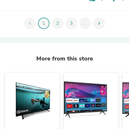
chevron_left
1
2
3
...
chevron_right
More from this store