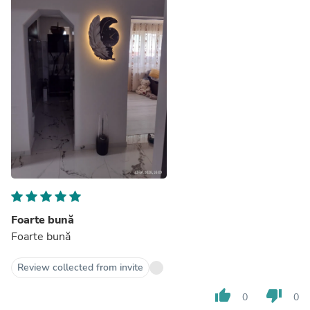
Foarte bună
Foarte bună
Review collected from invite
thumb_up
thumb_down
0
0