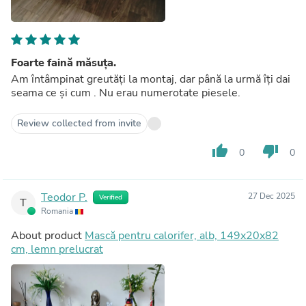
Foarte faină măsuța.
Am întâmpinat greutăți la montaj, dar până la urmă îți dai
seama ce și cum . Nu erau numerotate piesele.
Review collected from invite
thumb_up
thumb_down
0
0
Teodor P.
27 Dec 2025
Verified
T
Romania
About product
Mască pentru calorifer, alb, 149x20x82
cm, lemn prelucrat