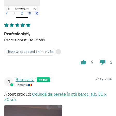
Profesioniști,
Profesioniști, felicitări
Review collected from invite
thumb_up
thumb_down
0
0
Romica N.
27 Jul 2026
Verified
R
Romania
About product
Oglindă de perete în stil baroc, alb, 50 x
70 cm