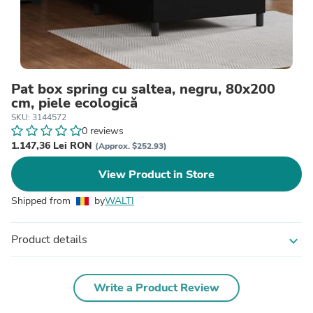
Pat box spring cu saltea, negru, 80x200
cm, piele ecologică
SKU: 3144572
0 reviews
1.147,36 Lei RON
(Approx. $252.93)
View Product in Store
Shipped from
by
WALTI
Product details
expand_more
Write a Product Review