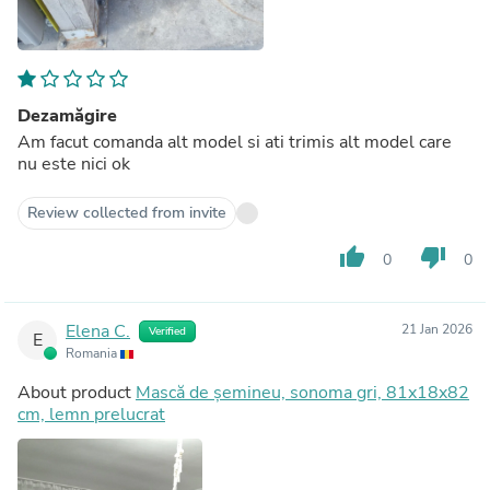
Dezamăgire
Am facut comanda alt model si ati trimis alt model care
nu este nici ok
Review collected from invite
thumb_up
thumb_down
0
0
Elena C.
21 Jan 2026
Verified
E
Romania
About product
Mască de șemineu, sonoma gri, 81x18x82
cm, lemn prelucrat