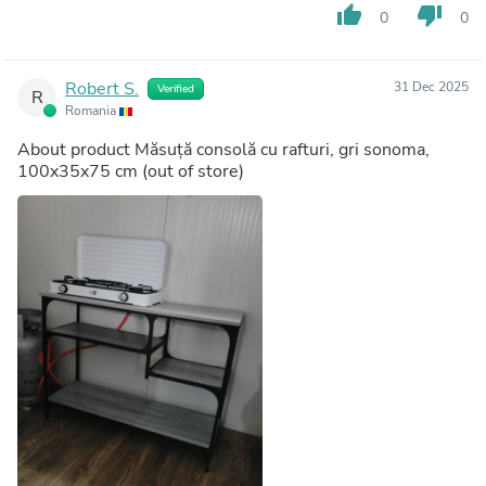
thumb_up
thumb_down
0
0
Robert S.
31 Dec 2025
Verified
R
Romania
About product
Măsuță consolă cu rafturi, gri sonoma,
100x35x75 cm
(out of store)