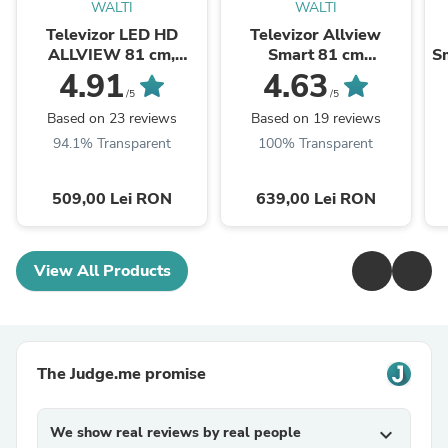
WALTI
WALTI
Televizor LED HD
Televizor Allview
ALLVIEW 81 cm,
Smart 81 cm
Sm
32ATC6000
,32iPlay6000-H, HD,
4.91
4.63
Clasa E
/5
/5
Based on 23 reviews
Based on 19 reviews
94.1% Transparent
100% Transparent
509,00 Lei RON
639,00 Lei RON
View All Products
The Judge.me promise
We show real reviews by real people
expand_more