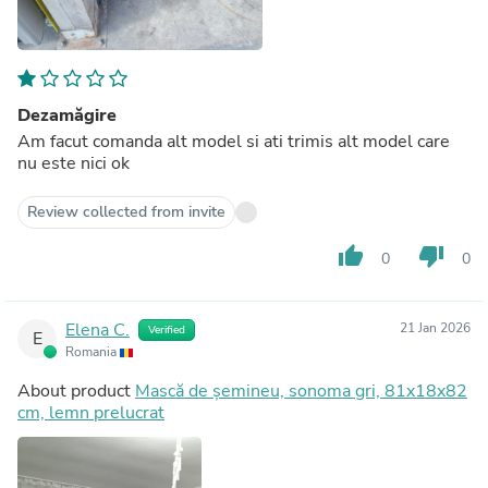
Dezamăgire
Am facut comanda alt model si ati trimis alt model care
nu este nici ok
Review collected from invite
thumb_up
thumb_down
0
0
Elena C.
21 Jan 2026
Verified
E
Romania
About product
Mască de șemineu, sonoma gri, 81x18x82
cm, lemn prelucrat