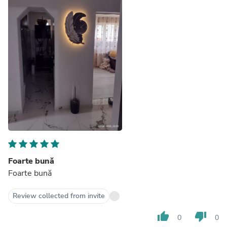
Foarte bună
Foarte bună
Review collected from invite
thumb_up
thumb_down
0
0