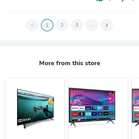
chevron_left
1
2
3
...
chevron_right
More from this store