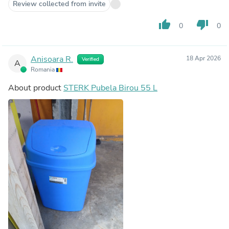
Review collected from invite
thumb_up
thumb_down
0
0
Anisoara R.
18 Apr 2026
Verified
A
Romania
About product
STERK Pubela Birou 55 L