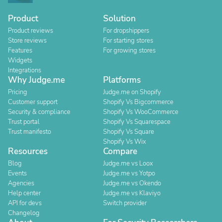
Product
Solution
Product reviews
For dropshippers
Store reviews
For starting stores
Features
For growing stores
Widgets
Integrations
Why Judge.me
Platforms
Pricing
Judge.me on Shopify
Customer support
Shopify Vs Bigcommerce
Security & compliance
Shopify Vs WooCommerce
Trust portal
Shopify Vs Squarespace
Trust manifesto
Shopify Vs Square
Shopify Vs Wix
Resources
Compare
Blog
Judge.me vs Loox
Events
Judge.me vs Yotpo
Agencies
Judge.me vs Okendo
Help center
Judge.me vs Klaviyo
API for devs
Switch provider
Changelog