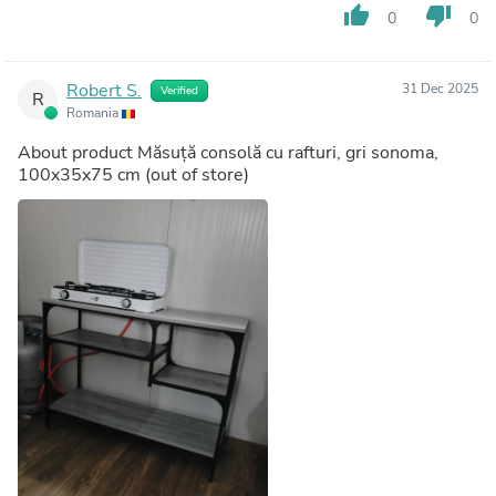
thumb_up
thumb_down
0
0
Robert S.
31 Dec 2025
Verified
R
Romania
About product
Măsuță consolă cu rafturi, gri sonoma,
100x35x75 cm
(out of store)