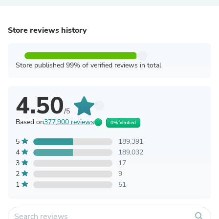
Store reviews history
Store published 99% of verified reviews in total
4.50
/5
Based on
377,900 reviews
0% Verified
5
189,391
4
189,032
3
17
2
9
1
51
search