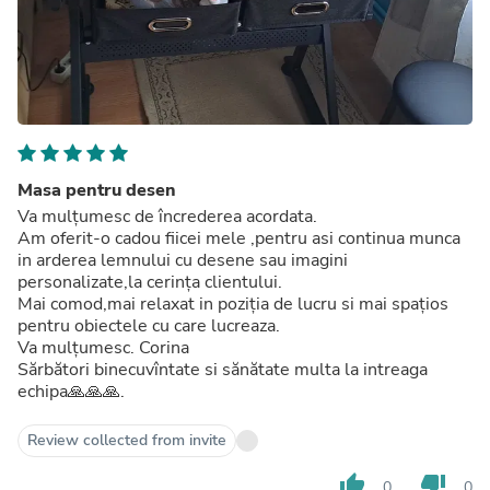
Masa pentru desen
Va mulțumesc de încrederea acordata.
Am oferit-o cadou fiicei mele ,pentru asi continua munca
in arderea lemnului cu desene sau imagini
personalizate,la cerința clientului.
Mai comod,mai relaxat in poziția de lucru si mai spațios
pentru obiectele cu care lucreaza.
Va mulțumesc. Corina
Sărbători binecuvîntate si sănătate multa la intreaga
echipa🙏🙏🙏.
Review collected from invite
thumb_up
thumb_down
0
0