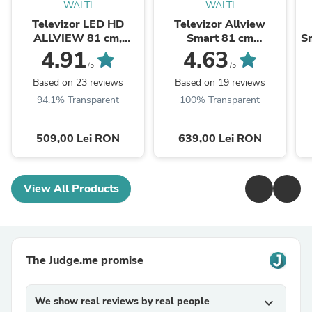
WALTI
WALTI
Televizor LED HD
Televizor Allview
ALLVIEW 81 cm,
Smart 81 cm
Sm
32ATC6000
,32iPlay6000-H, HD,
4.91
4.63
Clasa E
/5
/5
Based on 23 reviews
Based on 19 reviews
94.1% Transparent
100% Transparent
509,00 Lei RON
639,00 Lei RON
View All Products
The Judge.me promise
We show real reviews by real people
expand_more