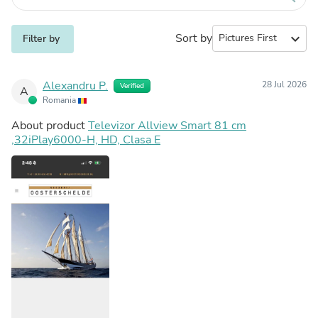
Sort by
expand_more
Filter by
Alexandru P.
28 Jul 2026
Verified
A
Romania
About product
Televizor Allview Smart 81 cm
,32iPlay6000-H, HD, Clasa E