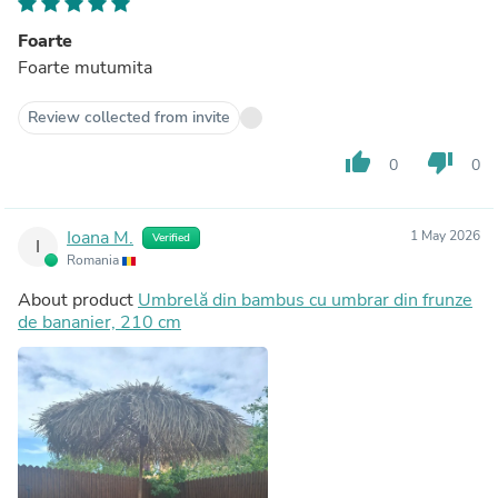
Foarte
Foarte mutumita
Review collected from invite
thumb_up
thumb_down
0
0
Ioana M.
1 May 2026
Verified
I
Romania
About product
Umbrelă din bambus cu umbrar din frunze
de bananier, 210 cm