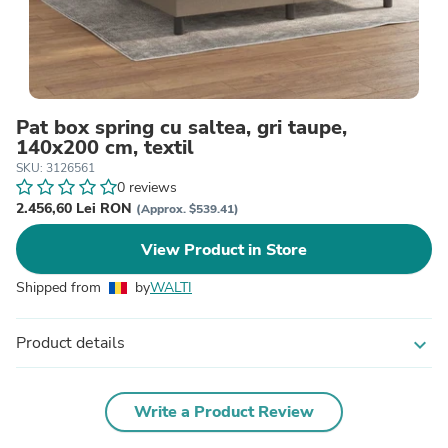
Pat box spring cu saltea, gri taupe,
140x200 cm, textil
SKU: 3126561
0 reviews
2.456,60 Lei RON
(Approx. $539.41)
View Product in Store
Shipped from
by
WALTI
Product details
expand_more
Write a Product Review