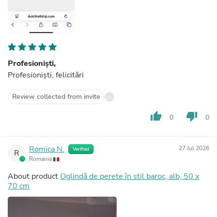
Profesioniști,
Profesioniști, felicitări
Review collected from invite
thumb_up
thumb_down
0
0
Romica N.
27 Jul 2026
Verified
R
Romania
About product
Oglindă de perete în stil baroc, alb, 50 x
70 cm