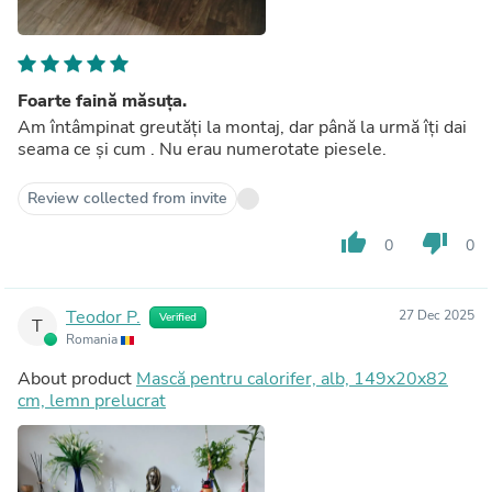
Foarte faină măsuța.
Am întâmpinat greutăți la montaj, dar până la urmă îți dai
seama ce și cum . Nu erau numerotate piesele.
Review collected from invite
thumb_up
thumb_down
0
0
Teodor P.
27 Dec 2025
Verified
T
Romania
About product
Mască pentru calorifer, alb, 149x20x82
cm, lemn prelucrat