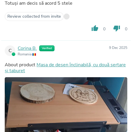
Totuși am decis să acord 5 stele
Review collected from invite
thumb_up
thumb_down
0
0
Corina B.
9 Dec 2025
Verified
C
Romania
About product
Masa de desen înclinabilă, cu două sertare
și taburet