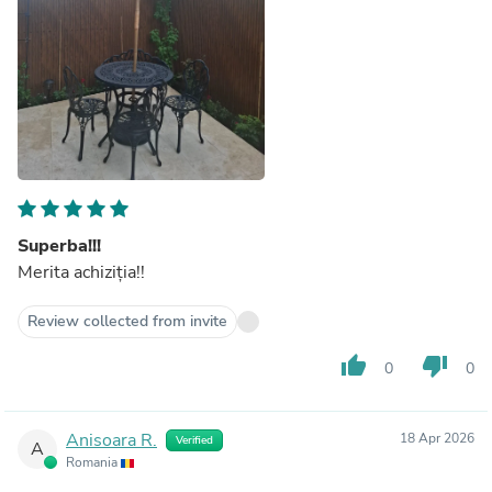
Superba!!!
Merita achiziția!!
Review collected from invite
thumb_up
thumb_down
0
0
Anisoara R.
18 Apr 2026
Verified
A
Romania