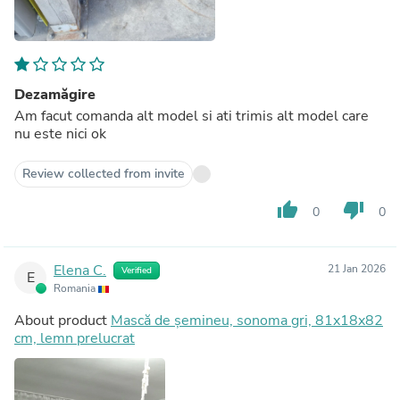
Dezamăgire
Am facut comanda alt model si ati trimis alt model care
nu este nici ok
Review collected from invite
thumb_up
thumb_down
0
0
Elena C.
21 Jan 2026
Verified
E
Romania
About product
Mască de șemineu, sonoma gri, 81x18x82
cm, lemn prelucrat