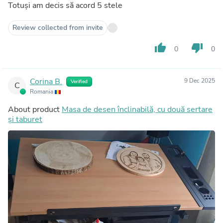
Totuși am decis să acord 5 stele
Review collected from invite
thumb_up
thumb_down
0
0
Corina B.
9 Dec 2025
Verified
C
Romania
About product
Masa de desen înclinabilă, cu două sertare
și taburet