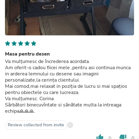
Masa pentru desen
Va mulțumesc de încrederea acordata.
Am oferit-o cadou fiicei mele ,pentru asi continua munca
in arderea lemnului cu desene sau imagini
personalizate,la cerința clientului.
Mai comod,mai relaxat in poziția de lucru si mai spațios
pentru obiectele cu care lucreaza.
Va mulțumesc. Corina
Sărbători binecuvîntate si sănătate multa la intreaga
echipa🙏🙏🙏.
Review collected from invite
thumb_up
thumb_down
0
0