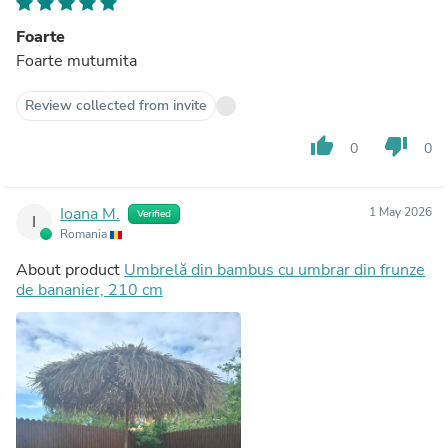
Foarte
Foarte mutumita
Review collected from invite
thumb_up
thumb_down
0
0
Ioana M.
1 May 2026
Verified
I
Romania
About product
Umbrelă din bambus cu umbrar din frunze
de bananier, 210 cm