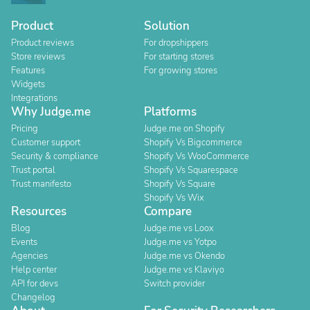
Product
Solution
Product reviews
For dropshippers
Store reviews
For starting stores
Features
For growing stores
Widgets
Integrations
Why Judge.me
Platforms
Pricing
Judge.me on Shopify
Customer support
Shopify Vs Bigcommerce
Security & compliance
Shopify Vs WooCommerce
Trust portal
Shopify Vs Squarespace
Trust manifesto
Shopify Vs Square
Shopify Vs Wix
Resources
Compare
Blog
Judge.me vs Loox
Events
Judge.me vs Yotpo
Agencies
Judge.me vs Okendo
Help center
Judge.me vs Klaviyo
API for devs
Switch provider
Changelog