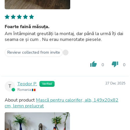
Foarte faină măsuța.
Am întâmpinat greutăți la montaj, dar până la urmă îți dai
seama ce și cum . Nu erau numerotate piesele.
Review collected from invite
thumb_up
thumb_down
0
0
Teodor P.
27 Dec 2025
Verified
T
Romania
About product
Mască pentru calorifer, alb, 149x20x82
cm, lemn prelucrat