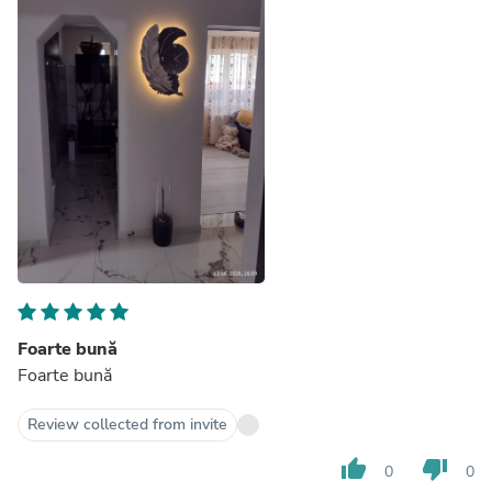
Foarte bună
Foarte bună
Review collected from invite
thumb_up
thumb_down
0
0