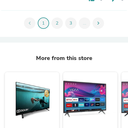
chevron_left
1
2
3
...
chevron_right
More from this store