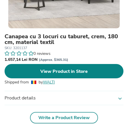
Canapea cu 3 locuri cu taburet, crem, 180
cm, material textil
SKU: 3201137
0 reviews
1.657,14 Lei RON
(Approx. $365.31)
View Product in Store
Shipped from
by
WALTI
Product details
expand_more
Write a Product Review