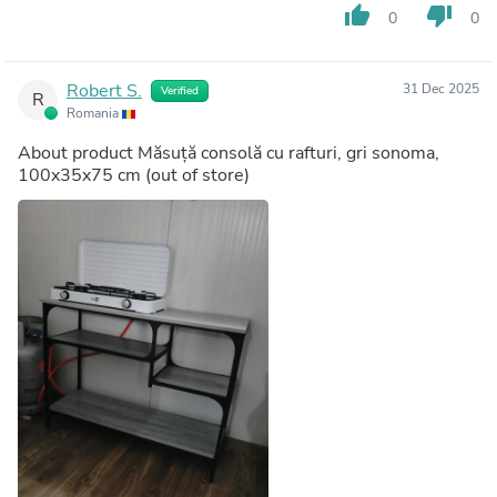
thumb_up
thumb_down
0
0
Robert S.
31 Dec 2025
Verified
R
Romania
About product
Măsuță consolă cu rafturi, gri sonoma,
100x35x75 cm
(out of store)