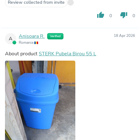
Review collected from invite
thumb_up
thumb_down
0
0
Anisoara R.
18 Apr 2026
Verified
A
Romania
About product
STERK Pubela Birou 55 L