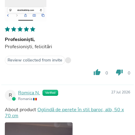
Profesioniști,
Profesioniști, felicitări
Review collected from invite
thumb_up
thumb_down
0
0
Romica N.
27 Jul 2026
Verified
R
Romania
About product
Oglindă de perete în stil baroc, alb, 50 x
70 cm