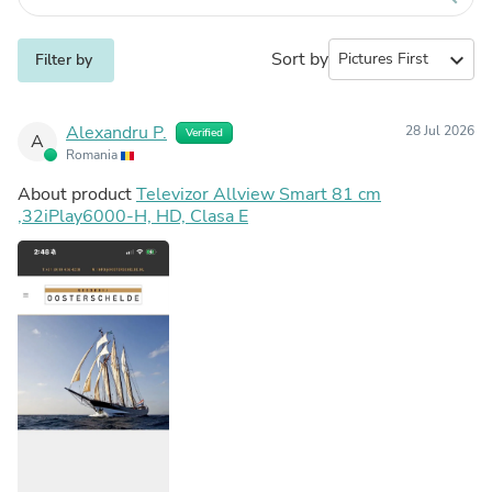
Sort by
expand_more
Filter by
Alexandru P.
28 Jul 2026
Verified
A
Romania
About product
Televizor Allview Smart 81 cm
,32iPlay6000-H, HD, Clasa E