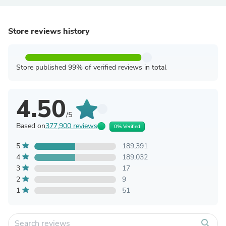
Store reviews history
Store published 99% of verified reviews in total
4.50
/5
Based on
377,900 reviews
0% Verified
5
189,391
4
189,032
3
17
2
9
1
51
search