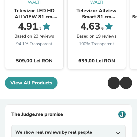
WALTI
WALTI
Televizor LED HD
Televizor Allview
ALLVIEW 81 cm,
Smart 81 cm
Sm
32ATC6000
,32iPlay6000-H, HD,
4.91
4.63
Clasa E
/5
/5
Based on 23 reviews
Based on 19 reviews
94.1% Transparent
100% Transparent
509,00 Lei RON
639,00 Lei RON
View All Products
The Judge.me promise
We show real reviews by real people
expand_more