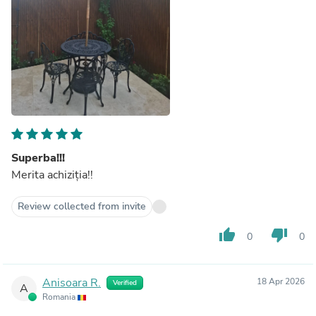
Superba!!!
Merita achiziția!!
Review collected from invite
thumb_up
thumb_down
0
0
Anisoara R.
18 Apr 2026
Verified
A
Romania