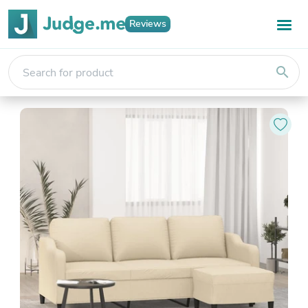
Reviews
search