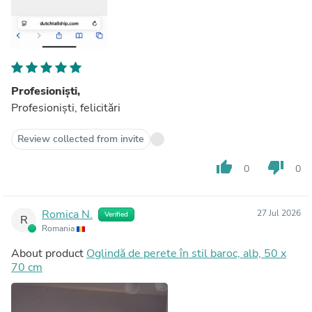
Profesioniști,
Profesioniști, felicitări
Review collected from invite
thumb_up
thumb_down
0
0
Romica N.
27 Jul 2026
Verified
R
Romania
About product
Oglindă de perete în stil baroc, alb, 50 x
70 cm