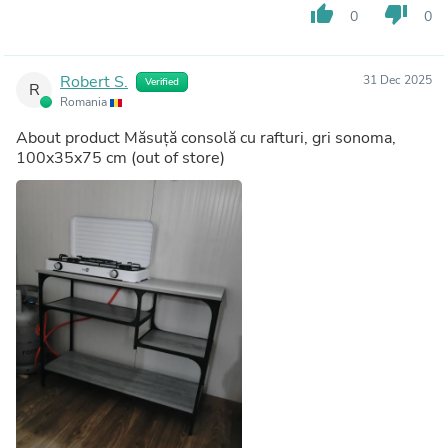
thumb_up
thumb_down
0
0
Robert S.
31 Dec 2025
Verified
R
Romania
About product
Măsuță consolă cu rafturi, gri sonoma,
100x35x75 cm
(out of store)