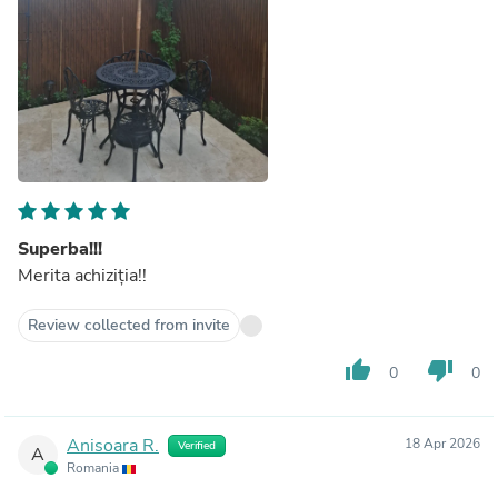
Superba!!!
Merita achiziția!!
Review collected from invite
thumb_up
thumb_down
0
0
Anisoara R.
18 Apr 2026
Verified
A
Romania