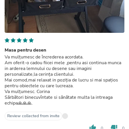
Masa pentru desen
Va mulțumesc de încrederea acordata.
Am oferit-o cadou fiicei mele ,pentru asi continua munca
in arderea lemnului cu desene sau imagini
personalizate,la cerința clientului.
Mai comod,mai relaxat in poziția de lucru si mai spațios
pentru obiectele cu care lucreaza.
Va mulțumesc. Corina
Sărbători binecuvîntate si sănătate multa la intreaga
echipa🙏🙏🙏.
Review collected from invite
thumb_up
thumb_down
0
0