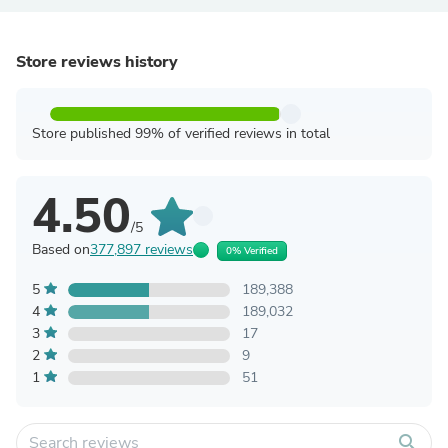
Store reviews history
Store published 99% of verified reviews in total
4.50
/5
Based on
377,897 reviews
0% Verified
5
189,388
4
189,032
3
17
2
9
1
51
search