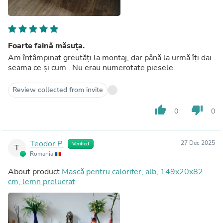
Foarte faină măsuța.
Am întâmpinat greutăți la montaj, dar până la urmă îți dai
seama ce și cum . Nu erau numerotate piesele.
Review collected from invite
thumb_up
thumb_down
0
0
Teodor P.
27 Dec 2025
Verified
T
Romania
About product
Mască pentru calorifer, alb, 149x20x82
cm, lemn prelucrat