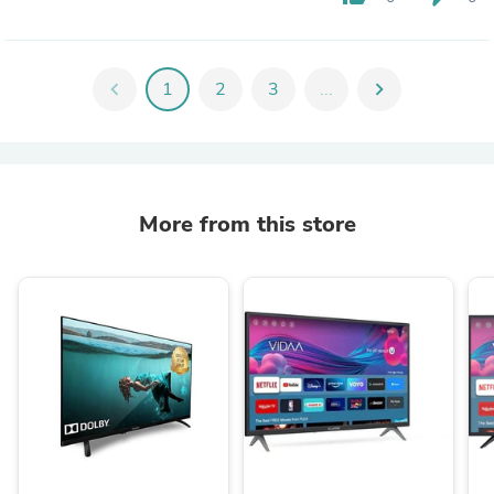
chevron_left
1
2
3
...
chevron_right
More from this store