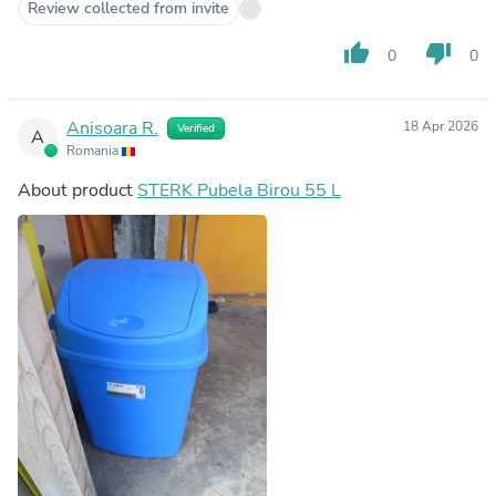
Review collected from invite
thumb_up
thumb_down
0
0
Anisoara R.
18 Apr 2026
Verified
A
Romania
About product
STERK Pubela Birou 55 L