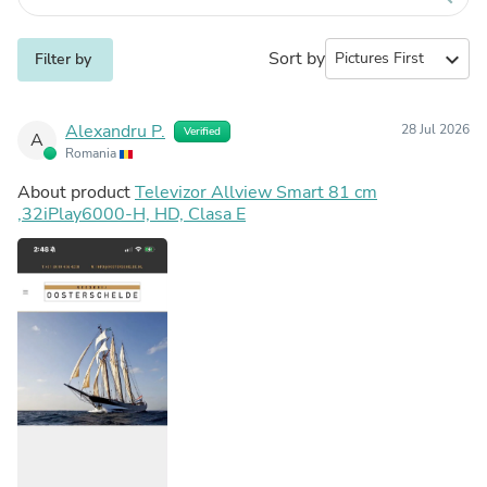
Sort by
expand_more
Filter by
Alexandru P.
28 Jul 2026
Verified
A
Romania
About product
Televizor Allview Smart 81 cm
,32iPlay6000-H, HD, Clasa E