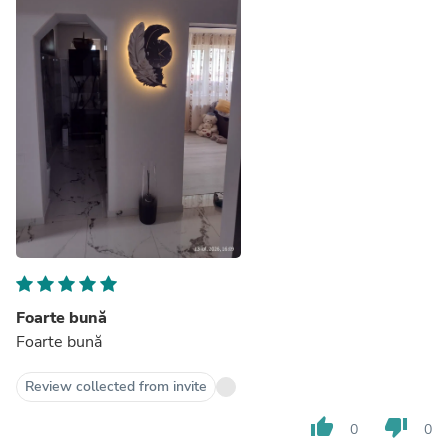
Foarte bună
Foarte bună
Review collected from invite
thumb_up
thumb_down
0
0