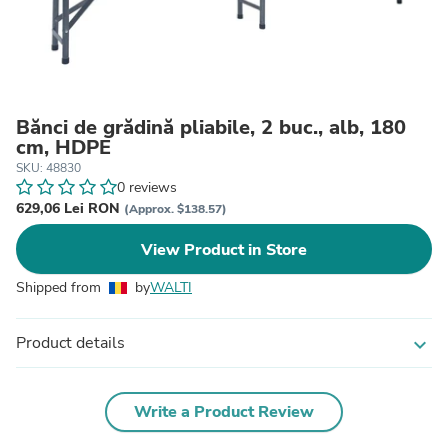
Bănci de grădină pliabile, 2 buc., alb, 180
cm, HDPE
SKU: 48830
0 reviews
629,06 Lei RON
(Approx. $138.57)
View Product in Store
Shipped from
by
WALTI
Product details
expand_more
Write a Product Review