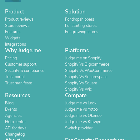
Product
Solution
Product reviews
For dropshippers
Store reviews
For starting stores
Features
For growing stores
Widgets
Integrations
Why Judge.me
Platforms
Pricing
Judge.me on Shopify
Customer support
Shopify Vs Bigcommerce
Security & compliance
Shopify Vs WooCommerce
Trust portal
Shopify Vs Squarespace
Trust manifesto
Shopify Vs Square
Shopify Vs Wix
Resources
Compare
Blog
Judge.me vs Loox
Events
Judge.me vs Yotpo
Agencies
Judge.me vs Okendo
Help center
Judge.me vs Klaviyo
API for devs
Switch provider
Changelog