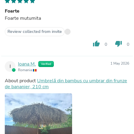
Foarte
Foarte mutumita
Review collected from invite
thumb_up
thumb_down
0
0
Ioana M.
1 May 2026
Verified
I
Romania
About product
Umbrelă din bambus cu umbrar din frunze
de bananier, 210 cm