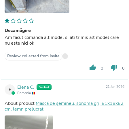
Dezamăgire
Am facut comanda alt model si ati trimis alt model care
nu este nici ok
Review collected from invite
thumb_up
thumb_down
0
0
Elena C.
21 Jan 2026
Verified
E
Romania
About product
Mască de șemineu, sonoma gri, 81x18x82
cm, lemn prelucrat