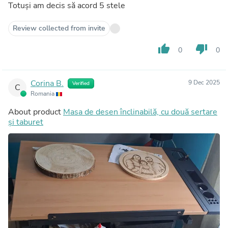
Totuși am decis să acord 5 stele
Review collected from invite
thumb_up
thumb_down
0
0
Corina B.
9 Dec 2025
Verified
C
Romania
About product
Masa de desen înclinabilă, cu două sertare
și taburet