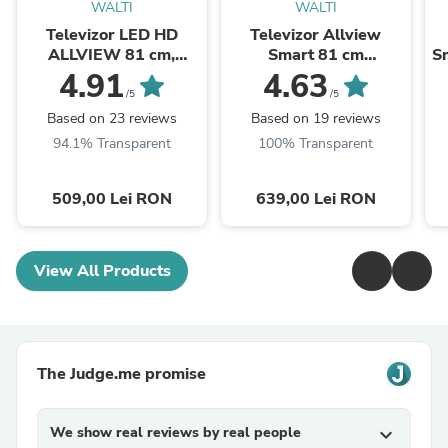
WALTI
WALTI
Televizor LED HD
Televizor Allview
ALLVIEW 81 cm,
Smart 81 cm
Sm
32ATC6000
,32iPlay6000-H, HD,
4.91
4.63
Clasa E
/5
/5
Based on 23 reviews
Based on 19 reviews
94.1% Transparent
100% Transparent
509,00 Lei RON
639,00 Lei RON
View All Products
The Judge.me promise
We show real reviews by real people
expand_more