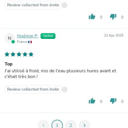
Review collected from invite
thumb_up
thumb_down
0
0
Noémie P.
22 Apr 2025
Verified
N
France
Top
J'ai utilisé à froid, mis de l'eau plusieurs hures avant et
c'était très bon !
Review collected from invite
thumb_up
thumb_down
0
0
chevron_left
1
2
chevron_right