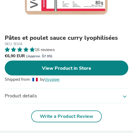
Pâtes et poulet sauce curry lyophilisées
SKU: B104
16 reviews
€6,90 EUR
(Approx. $7.95)
View Product in Store
Shipped from
by
Voyager
Product details
expand_more
Write a Product Review