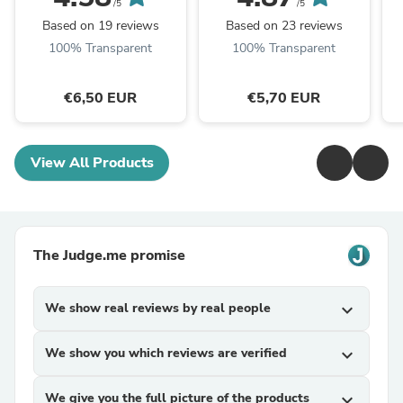
/5
/5
Based on 19 reviews
Based on 23 reviews
100% Transparent
100% Transparent
€6,50 EUR
€5,70 EUR
View All Products
The Judge.me promise
We show real reviews by real people
expand_more
We show you which reviews are verified
expand_more
We give you the full picture of the products
expand_more