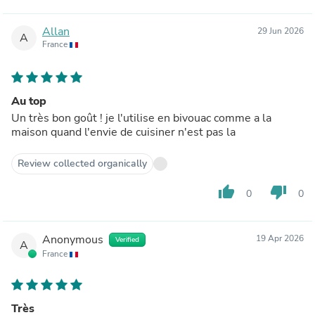
Allan
29 Jun 2026
A
France
Au top
Un très bon goût ! je l'utilise en bivouac comme a la
maison quand l'envie de cuisiner n'est pas la
Review collected organically
thumb_up
thumb_down
0
0
Anonymous
19 Apr 2026
Verified
A
France
Très