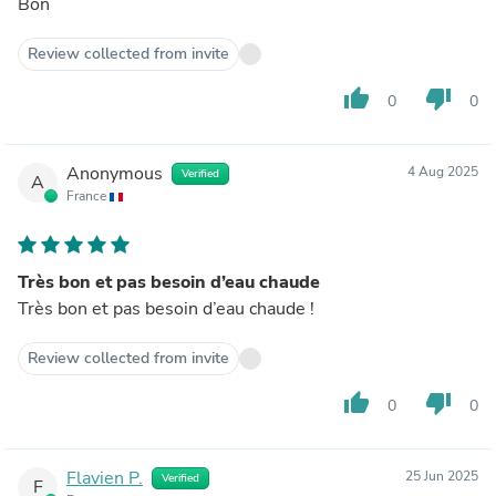
Bon
Review collected from invite
thumb_up
thumb_down
0
0
Anonymous
4 Aug 2025
Verified
A
France
Très bon et pas besoin d’eau chaude
Très bon et pas besoin d’eau chaude !
Review collected from invite
thumb_up
thumb_down
0
0
Flavien P.
25 Jun 2025
Verified
F