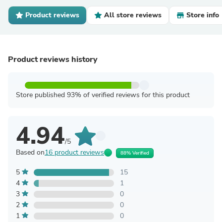
Product reviews
All store reviews
Store info
Product reviews history
Store published 93% of verified reviews for this product
4.94
/5
Based on
16 product reviews
88% Verified
5
15
4
1
3
0
2
0
1
0