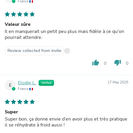
France
Valeur sûre
Il en manquerait un petit peu plus mais fidèle à ce qu'on
pourrait attendre.
Review collected from invite
thumb_up
thumb_down
0
0
Elodie L.
17 May 2025
Verified
E
France
Super
Super bon, ça donne envie d’en avoir plus et très pratique
il se réhydrate à froid aussi !