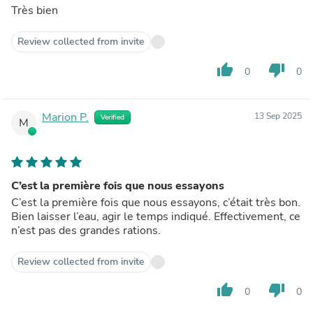
Très bien
Review collected from invite
thumb_up
thumb_down
0
0
Marion P.
13 Sep 2025
Verified
M
C’est la première fois que nous essayons
C’est la première fois que nous essayons, c’était très bon.
Bien laisser l’eau, agir le temps indiqué. Effectivement, ce
n’est pas des grandes rations.
Review collected from invite
thumb_up
thumb_down
0
0