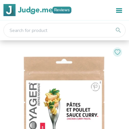
Reviews
search