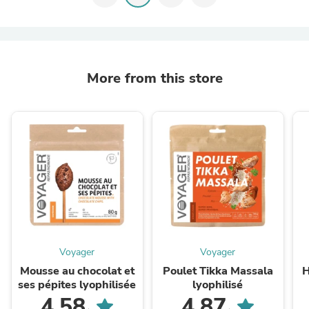
More from this store
Voyager
Voyager
Mousse au chocolat et
Poulet Tikka Massala
H
ses pépites lyophilisée
lyophilisé
4.58
4.87