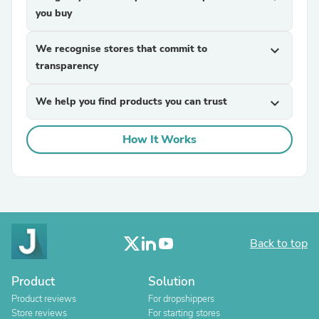
you buy
We recognise stores that commit to
expand_more
transparency
We help you find products you can trust
expand_more
How It Works
Back to top
Product
Solution
Product reviews
For dropshippers
Store reviews
For starting stores