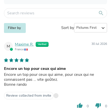
search
Sort by
expand_more
Filter by
Maxime R.
30 Jul 2026
Verified
M
France
Encore un top pour ceux qui aime
Encore un top pour ceux qui aime, pour ceux qui ne
connaissent pas … vite goûtez.
Bonne rando
Review collected from invite
thumb_up
thumb_down
0
0