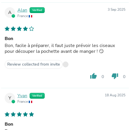
Alan
3 Sep 2025
Verified
A
France
Bon
Bon, facile à préparer, il faut juste prévoir les ciseaux
pour découper la pochette avant de manger ! 😏
Review collected from invite
thumb_up
thumb_down
0
0
Yvan
18 Aug 2025
Verified
Y
France
Bon