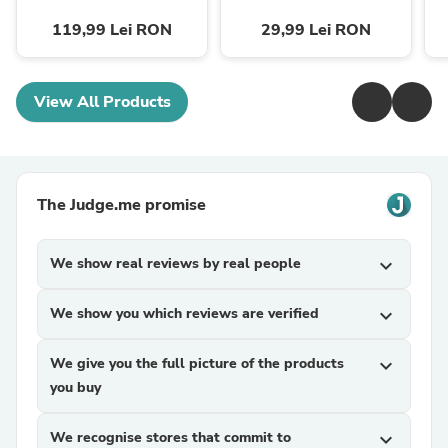
119,99 Lei RON
29,99 Lei RON
View All Products
The Judge.me promise
We show real reviews by real people
expand_more
We show you which reviews are verified
expand_more
We give you the full picture of the products
expand_more
you buy
We recognise stores that commit to
expand_more