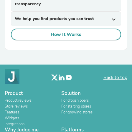
transparency
We help you find products you can trust
expand_more
How It Works
Back to top
Product
Solution
Product reviews
For dropshippers
Store reviews
For starting stores
Features
For growing stores
Widgets
Integrations
Why Judge.me
Platforms