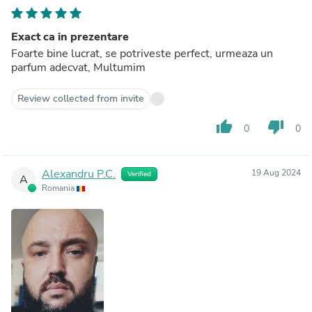
Exact ca in prezentare
Foarte bine lucrat, se potriveste perfect, urmeaza un
parfum adecvat, Multumim
Review collected from invite
thumb_up
thumb_down
0
0
Alexandru P.C.
19 Aug 2024
Verified
A
Romania