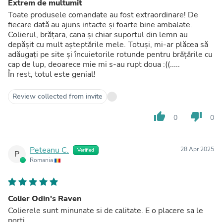
Extrem de multumit
Toate produsele comandate au fost extraordinare! De
fiecare dată au ajuns intacte și foarte bine ambalate.
Colierul, brățara, cana și chiar suportul din lemn au
depășit cu mult așteptările mele. Totuși, mi-ar plăcea să
adăugați pe site și încuietorile rotunde pentru brățările cu
cap de lup, deoarece mie mi s-au rupt doua :((.....
În rest, totul este genial!
Review collected from invite
thumb_up
thumb_down
0
0
Peteanu C.
28 Apr 2025
Verified
P
Romania
Colier Odin's Raven
Colierele sunt minunate si de calitate. E o placere sa le
porti.