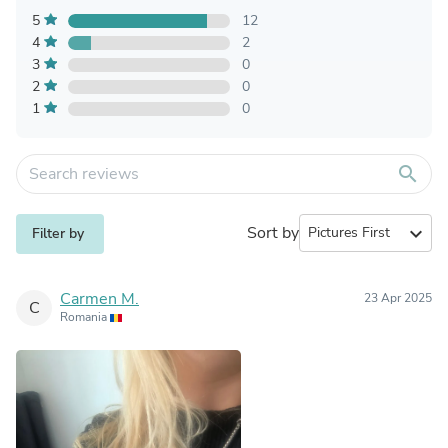
5
12
4
2
3
0
2
0
1
0
search
Sort by
expand_more
Filter by
Carmen M.
23 Apr 2025
C
Romania