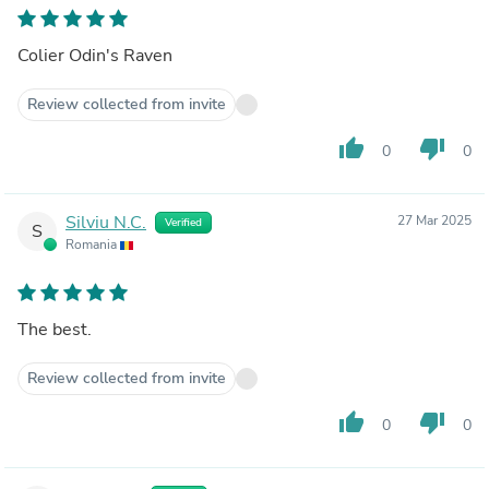
Colier Odin's Raven
Review collected from invite
thumb_up
thumb_down
0
0
Silviu N.C.
27 Mar 2025
Verified
S
Romania
The best.
Review collected from invite
thumb_up
thumb_down
0
0