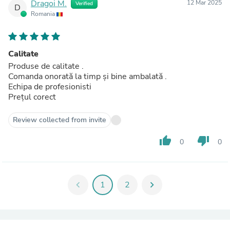
Dragoi M.
12 Mar 2025
Verified
D
Romania
Calitate
Produse de calitate .
Comanda onorată la timp și bine ambalată .
Echipa de profesionisti
Prețul corect
Review collected from invite
thumb_up
thumb_down
0
0
chevron_left
1
2
chevron_right