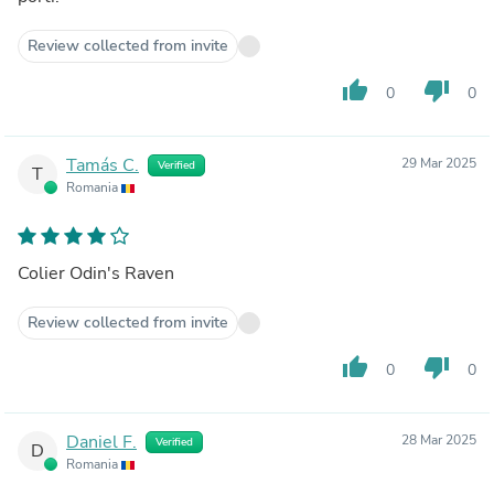
Review collected from invite
thumb_up
thumb_down
0
0
Tamás C.
29 Mar 2025
Verified
T
Romania
Colier Odin's Raven
Review collected from invite
thumb_up
thumb_down
0
0
Daniel F.
28 Mar 2025
Verified
D
Romania