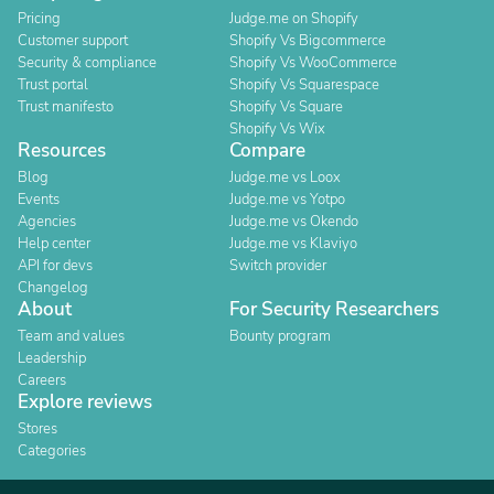
Pricing
Judge.me on Shopify
Customer support
Shopify Vs Bigcommerce
Security & compliance
Shopify Vs WooCommerce
Trust portal
Shopify Vs Squarespace
Trust manifesto
Shopify Vs Square
Shopify Vs Wix
Resources
Compare
Blog
Judge.me vs Loox
Events
Judge.me vs Yotpo
Agencies
Judge.me vs Okendo
Help center
Judge.me vs Klaviyo
API for devs
Switch provider
Changelog
About
For Security Researchers
Team and values
Bounty program
Leadership
Careers
Explore reviews
Stores
Categories