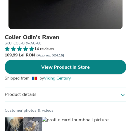
Colier Odin's Raven
SKU: COL-ORV-AG-60
14 reviews
109,99 Lei RON
(Approx. $24.15)
View Product in Store
Shipped from
by
Viking Century
Product details
expand_more
Customer photos & videos