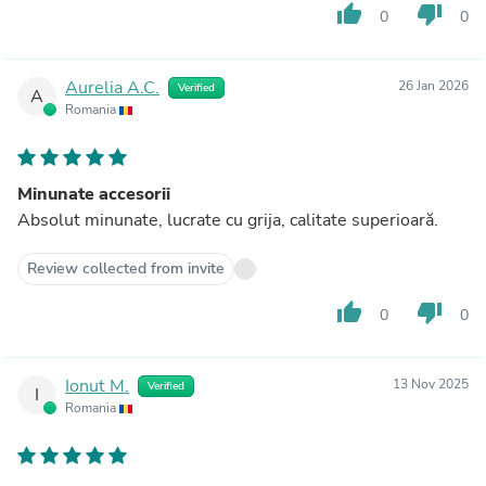
thumb_up
thumb_down
0
0
Aurelia A.C.
26 Jan 2026
Verified
A
Romania
Minunate accesorii
Absolut minunate, lucrate cu grija, calitate superioară.
Review collected from invite
thumb_up
thumb_down
0
0
Ionut M.
13 Nov 2025
Verified
I
Romania