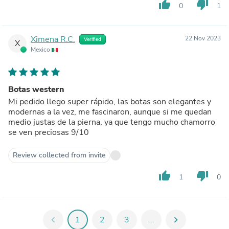
thumb_up
thumb_down
0
1
Ximena R.C.
22 Nov 2023
Verified
X
Mexico
Botas western
Mi pedido llego super rápido, las botas son elegantes y
modernas a la vez, me fascinaron, aunque si me quedan
medio justas de la pierna, ya que tengo mucho chamorro
se ven preciosas 9/10
Review collected from invite
thumb_up
thumb_down
1
0
chevron_left
1
2
3
...
chevron_right