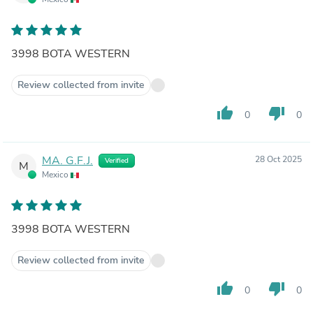
3998 BOTA WESTERN
Review collected from invite
thumb_up
thumb_down
0
0
MA. G.F.J.
28 Oct 2025
Verified
M
Mexico
3998 BOTA WESTERN
Review collected from invite
thumb_up
thumb_down
0
0