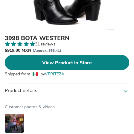
3998 BOTA WESTERN
31 reviews
$919.00 MXN
(Approx. $53.41)
View Product in Store
Shipped from
by
VERITEZA
Product details
expand_more
Customer photos & videos