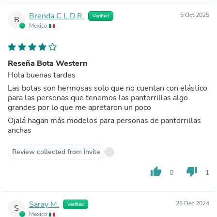
Brenda C.L.D.R.
5 Oct 2025
Verified
B
Mexico
Reseña Bota Western
Hola buenas tardes
Las botas son hermosas solo que no cuentan con elástico
para las personas que tenemos las pantorrillas algo
grandes por lo que me apretaron un poco
Ojalá hagan más modelos para personas de pantorrillas
anchas
Review collected from invite
thumb_up
thumb_down
0
1
Saray M.
26 Dec 2024
Verified
S
Mexico