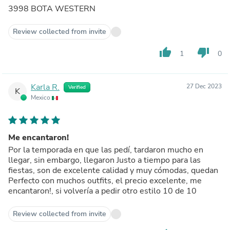
3998 BOTA WESTERN
Review collected from invite
thumb_up
thumb_down
1
0
Karla R.
27 Dec 2023
Verified
K
Mexico
Me encantaron!
Por la temporada en que las pedí, tardaron mucho en
llegar, sin embargo, llegaron Justo a tiempo para las
fiestas, son de excelente calidad y muy cómodas, quedan
Perfecto con muchos outfits, el precio excelente, me
encantaron!, si volvería a pedir otro estilo 10 de 10
Review collected from invite