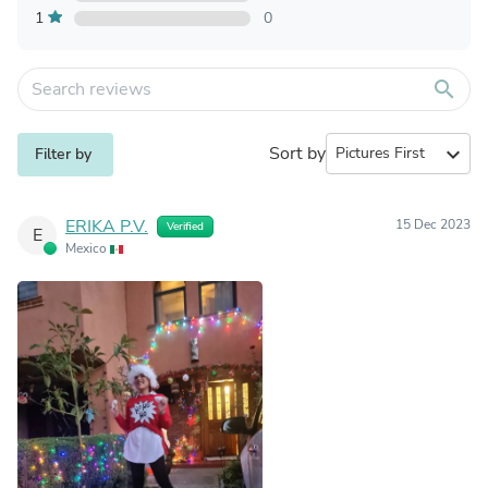
1
0
search
Sort by
expand_more
Filter by
ERIKA P.V.
15 Dec 2023
Verified
E
Mexico