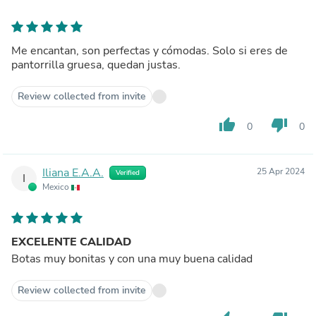
Me encantan, son perfectas y cómodas. Solo si eres de
pantorrilla gruesa, quedan justas.
Review collected from invite
thumb_up
thumb_down
0
0
Iliana E.A.A.
25 Apr 2024
Verified
I
Mexico
EXCELENTE CALIDAD
Botas muy bonitas y con una muy buena calidad
Review collected from invite