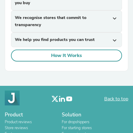
you buy
We recognise stores that commit to
expand_more
transparency
We help you find products you can trust
expand_more
How It Works
Back to top
Product
Solution
Product reviews
For dropshippers
Store reviews
For starting stores