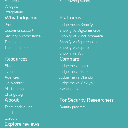
Features
For growing stores
Widgets
Integrations
Why Judge.me
Platforms
Pricing
Judge.me on Shopify
Customer support
Shopify Vs Bigcommerce
Security & compliance
Shopify Vs WooCommerce
Trust portal
Shopify Vs Squarespace
Trust manifesto
Shopify Vs Square
Shopify Vs Wix
Resources
Compare
Blog
Judge.me vs Loox
Events
Judge.me vs Yotpo
Agencies
Judge.me vs Okendo
Help center
Judge.me vs Klaviyo
API for devs
Switch provider
Changelog
About
For Security Researchers
Team and values
Bounty program
Leadership
Careers
Explore reviews