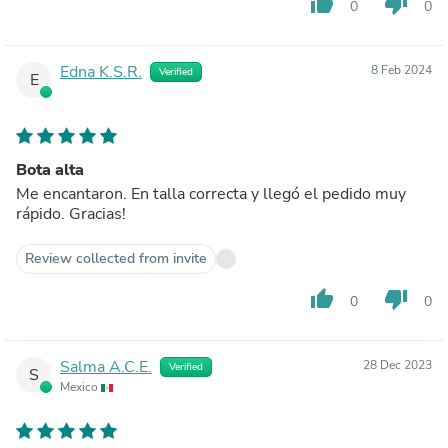
thumb_up
thumb_down
0
0
Edna K.S.R.
8 Feb 2024
Verified
E
Bota alta
Me encantaron. En talla correcta y llegó el pedido muy
rápido. Gracias!
Review collected from invite
thumb_up
thumb_down
0
0
Salma A.C.E.
28 Dec 2023
Verified
S
Mexico