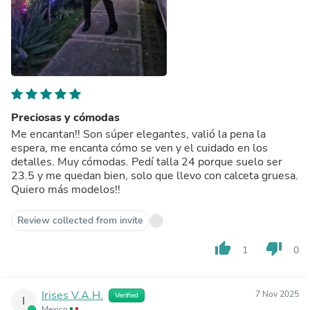
Preciosas y cómodas
Me encantan!! Son súper elegantes, valió la pena la
espera, me encanta cómo se ven y el cuidado en los
detalles. Muy cómodas. Pedí talla 24 porque suelo ser
23.5 y me quedan bien, solo que llevo con calceta gruesa.
Quiero más modelos!!
Review collected from invite
thumb_up
thumb_down
1
0
Irises V.A.H.
7 Nov 2025
Verified
I
Mexico