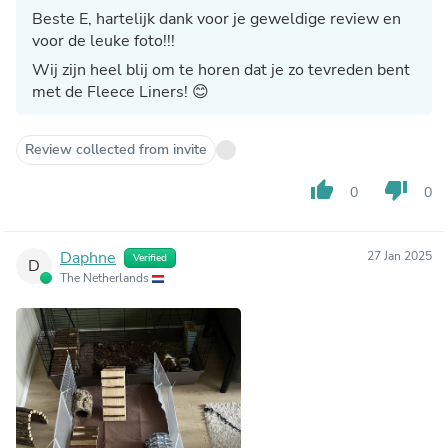
Beste E, hartelijk dank voor je geweldige review en
voor de leuke foto!!!
Wij zijn heel blij om te horen dat je zo tevreden bent
met de Fleece Liners! 😊
Review collected from invite
thumb_up
thumb_down
0
0
Daphne
27 Jan 2025
Verified
D
The Netherlands