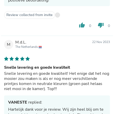
positieve beoordeling!
Review collected from invite
thumb_up
thumb_down
0
0
M.d.L.
22 Nov 2023
M
The Netherlands
Snelle levering en goede kwaliteit
Snelle levering en goede kwaliteit! Het enige dat het nog
mooier zou maken is als er nog meer verschillende
printjes komen in neutrale kleuren (groen past helaas
niet mooi in de kamer). Top!!!
VANESTE
replied:
Hartelijk dank voor je review. Wij zijn heel blij om te