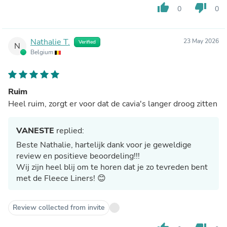
thumb_up
thumb_down
0
0
Nathalie T.
23 May 2026
Verified
N
Belgium
Ruim
Heel ruim, zorgt er voor dat de cavia's langer droog zitten
VANESTE
replied:
Beste Nathalie, hartelijk dank voor je geweldige
review en positieve beoordeling!!!
Wij zijn heel blij om te horen dat je zo tevreden bent
met de Fleece Liners! 😊
Review collected from invite