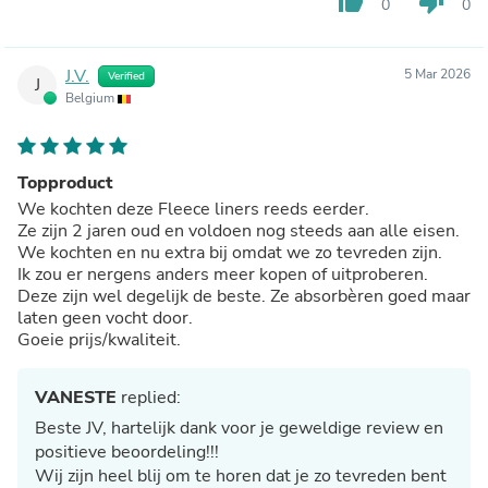
thumb_up
thumb_down
0
0
J.V.
5 Mar 2026
Verified
J
Belgium
Topproduct
We kochten deze Fleece liners reeds eerder.
Ze zijn 2 jaren oud en voldoen nog steeds aan alle eisen.
We kochten en nu extra bij omdat we zo tevreden zijn.
Ik zou er nergens anders meer kopen of uitproberen.
Deze zijn wel degelijk de beste. Ze absorbèren goed maar
laten geen vocht door.
Goeie prijs/kwaliteit.
VANESTE
replied:
Beste JV, hartelijk dank voor je geweldige review en
positieve beoordeling!!!
Wij zijn heel blij om te horen dat je zo tevreden bent