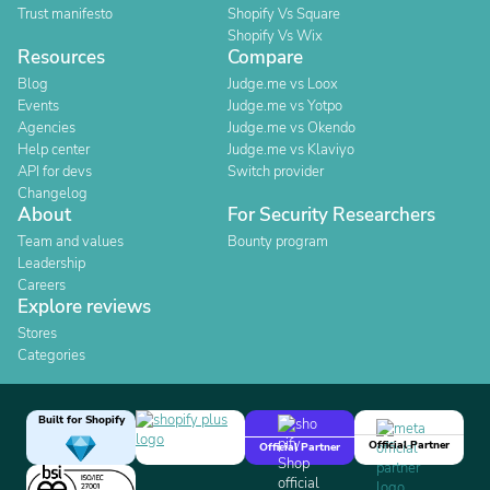
Trust manifesto
Shopify Vs Square
Shopify Vs Wix
Resources
Compare
Blog
Judge.me vs Loox
Events
Judge.me vs Yotpo
Agencies
Judge.me vs Okendo
Help center
Judge.me vs Klaviyo
API for devs
Switch provider
Changelog
About
For Security Researchers
Team and values
Bounty program
Leadership
Careers
Explore reviews
Stores
Categories
Built for Shopify
Official Partner
Official Partner