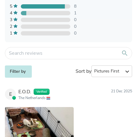
5
8
4
1
3
0
2
0
1
0
search
Sort by
expand_more
Filter by
E.O.D.
21 Dec 2025
Verified
E
The Netherlands