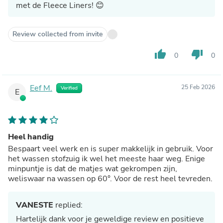
met de Fleece Liners! 😊
Review collected from invite
thumb_up
thumb_down
0
0
Eef M.
25 Feb 2026
Verified
E
Heel handig
Bespaart veel werk en is super makkelijk in gebruik. Voor
het wassen stofzuig ik wel het meeste haar weg. Enige
minpuntje is dat de matjes wat gekrompen zijn,
weliswaar na wassen op 60°. Voor de rest heel tevreden.
VANESTE
replied:
Hartelijk dank voor je geweldige review en positieve