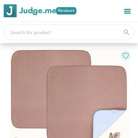
Reviews
search