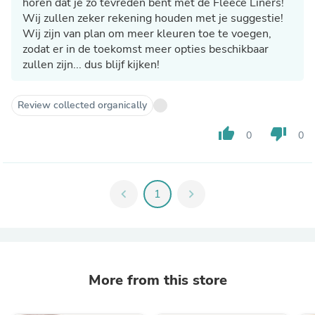
horen dat je zo tevreden bent met de Fleece Liners!
Wij zullen zeker rekening houden met je suggestie!
Wij zijn van plan om meer kleuren toe te voegen,
zodat er in de toekomst meer opties beschikbaar
zullen zijn... dus blijf kijken!
Review collected organically
thumb_up
thumb_down
0
0
chevron_left
1
chevron_right
More from this store