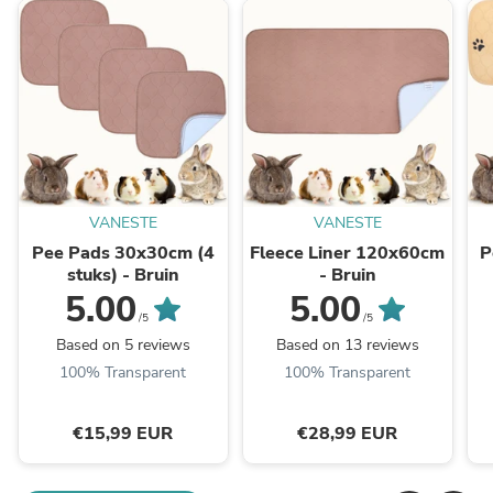
VANESTE
VANESTE
Pee Pads 30x30cm (4
Fleece Liner 120x60cm
P
stuks) - Bruin
- Bruin
5.00
5.00
/5
/5
Based on 5 reviews
Based on 13 reviews
100% Transparent
100% Transparent
€15,99 EUR
€28,99 EUR