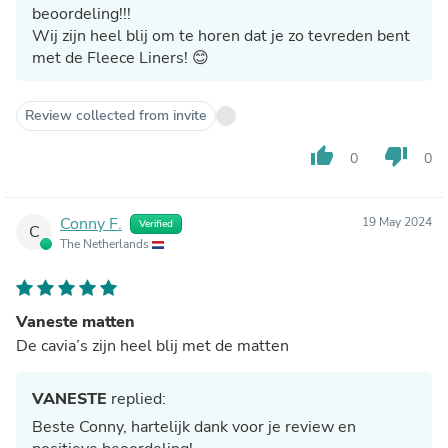
beoordeling!!!
Wij zijn heel blij om te horen dat je zo tevreden bent
met de Fleece Liners! 😊
Review collected from invite
thumb_up
thumb_down
0
0
Conny F.
19 May 2024
Verified
C
The Netherlands
Vaneste matten
De cavia’s zijn heel blij met de matten
VANESTE
replied:
Beste Conny, hartelijk dank voor je review en