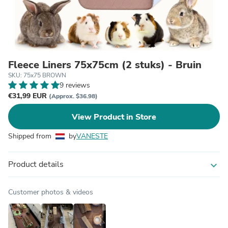
Fleece Liners 75x75cm (2 stuks) - Bruin
SKU: 75x75 BROWN
9 reviews
€31,99 EUR
(Approx. $36.98)
View Product in Store
Shipped from
by
VANESTE
Product details
expand_more
Customer photos & videos