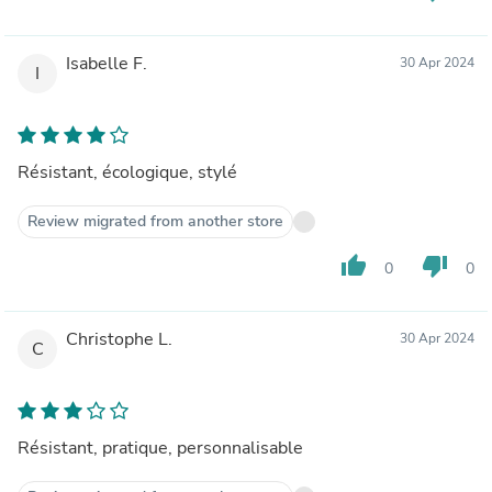
Isabelle F.
30 Apr 2024
I
Résistant, écologique, stylé
Review migrated from another store
thumb_up
thumb_down
0
0
Christophe L.
30 Apr 2024
C
Résistant, pratique, personnalisable