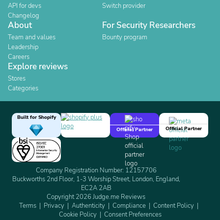
API for devs
Switch provider
Changelog
About
For Security Researchers
Team and values
Bounty program
Leadership
Careers
Explore reviews
Stores
Categories
Built for Shopify
Official Partner
Official Partner
Company Registration Number: 12157706
Buckworths 2nd Floor, 1-3 Worship Street, London, England,
EC2A 2AB
Copyright 2026 Judge.me Reviews
Terms
Privacy
Authenticity
Compliance
Content Policy
Cookie Policy
Consent Preferences