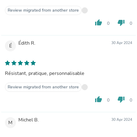
Review migrated from another store
thumb_up
thumb_down
0
0
Édith R.
30 Apr 2024
É
Résistant, pratique, personnalisable
Review migrated from another store
thumb_up
thumb_down
0
0
Michel B.
30 Apr 2024
M