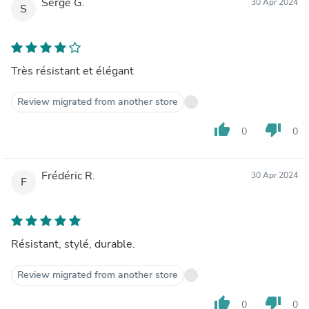
Serge G.
30 Apr 2024
S
Très résistant et élégant
Review migrated from another store
thumb_up
thumb_down
0
0
Frédéric R.
30 Apr 2024
F
Résistant, stylé, durable.
Review migrated from another store
thumb_up
thumb_down
0
0