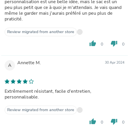
personnalisation est une belle idée, mais le sac est un
peu plus petit que ce à quoi je m'attendais. Je vais quand
même le garder mais j'aurais préféré un peu plus de
praticité.
Review migrated from another store
thumb_up
thumb_down
0
0
Annette M.
30 Apr 2024
A
Extrêmement résistant, facile d'entretien,
personnalisable.
Review migrated from another store
thumb_up
thumb_down
0
0