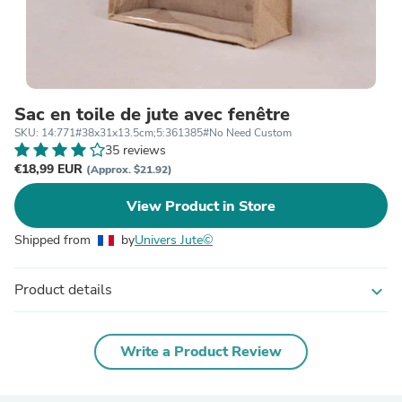
Sac en toile de jute avec fenêtre
SKU: 14:771#38x31x13.5cm;5:361385#No Need Custom
35 reviews
€18,99 EUR
(Approx. $21.92)
View Product in Store
Shipped from
by
Univers Jute©
Product details
expand_more
Write a Product Review