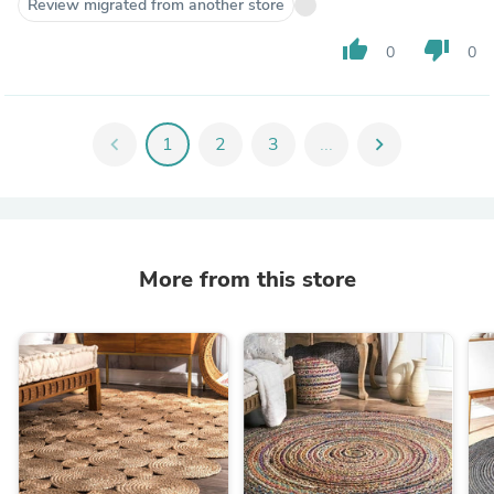
Review migrated from another store
thumb_up
thumb_down
0
0
chevron_left
1
2
3
...
chevron_right
More from this store