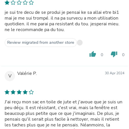
je sui tre decu de se produi je pensai ke sa allai etre bi1
mai je me sui trompé. il na pa survecu a mon utilisation
quotidien. il me parai pa resistant du tou. jesperai mieu.
ne le recommande pa du tou.
Review migrated from another store
thumb_up
thumb_down
0
0
Valérie P.
30 Apr 2024
V
J'ai reçu mon sac en toile de jute et j'avoue que je suis un
peu déçu. Il est résistant, c'est vrai, mais la fenêtre est
beaucoup plus petite que ce que j'imaginais. De plus, je
pensais qu'il serait plus facile à nettoyer, mais il retient
les taches plus que je ne le pensais. Néanmoins, la