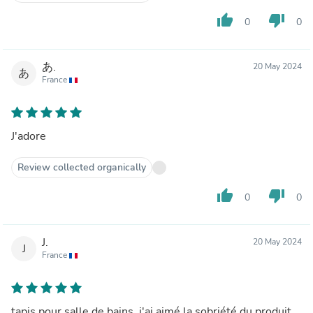
thumb_up
thumb_down
0
0
あ.
20 May 2024
あ
France
J'adore
Review collected organically
thumb_up
thumb_down
0
0
J.
20 May 2024
J
France
tapis pour salle de bains. j'ai aimé la sobriété du produit