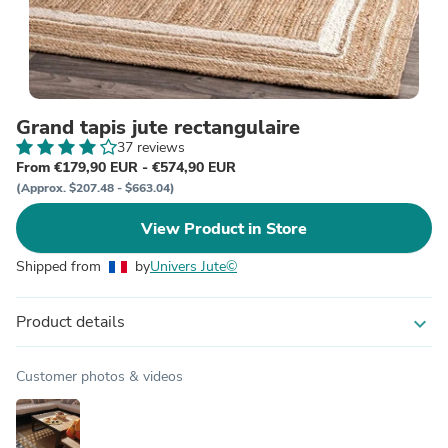
Grand tapis jute rectangulaire
37 reviews
From €179,90 EUR - €574,90 EUR
(Approx. $207.48 - $663.04)
View Product in Store
Shipped from
by
Univers Jute©
Product details
expand_more
Customer photos & videos