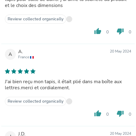
et le choix des dimensions
Review collected organically
thumb_up
thumb_down
0
0
A.
20 May 2024
A
France
J'ai bien reçu mon tapis, il était plié dans ma boîte aux
lettres.merci et cordialement.
Review collected organically
thumb_up
thumb_down
0
0
J.D.
20 May 2024