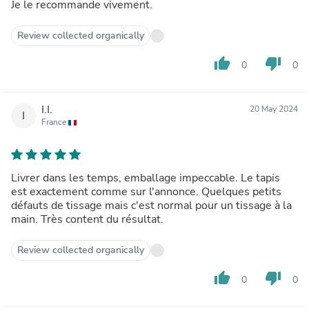
Je le recommande vivement.
Review collected organically
thumb_up
thumb_down
0
0
I.I.
20 May 2024
I
France
Livrer dans les temps, emballage impeccable. Le tapis
est exactement comme sur l'annonce. Quelques petits
défauts de tissage mais c'est normal pour un tissage à la
main. Très content du résultat.
Review collected organically
thumb_up
thumb_down
0
0