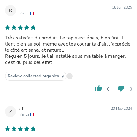
r.
18 Jun 2025
R
France
Très satisfait du produit. Le tapis est épais, bien fini. Il
tient bien au sol, même avec les courants d’air. J’apprécie
le côté artisanal et naturel.
Reçu en 5 jours. Je l’ai installé sous ma table à manger,
c’est du plus bel effet.
Review collected organically
thumb_up
thumb_down
0
0
z.f.
20 May 2024
Z
France