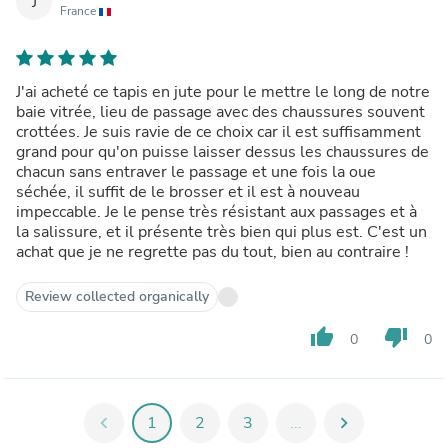
J
France
J'ai acheté ce tapis en jute pour le mettre le long de notre
baie vitrée, lieu de passage avec des chaussures souvent
crottées. Je suis ravie de ce choix car il est suffisamment
grand pour qu'on puisse laisser dessus les chaussures de
chacun sans entraver le passage et une fois la oue
séchée, il suffit de le brosser et il est à nouveau
impeccable. Je le pense très résistant aux passages et à
la salissure, et il présente très bien qui plus est. C'est un
achat que je ne regrette pas du tout, bien au contraire !
Review collected organically
thumb_up
thumb_down
0
0
chevron_left
1
2
3
...
chevron_right