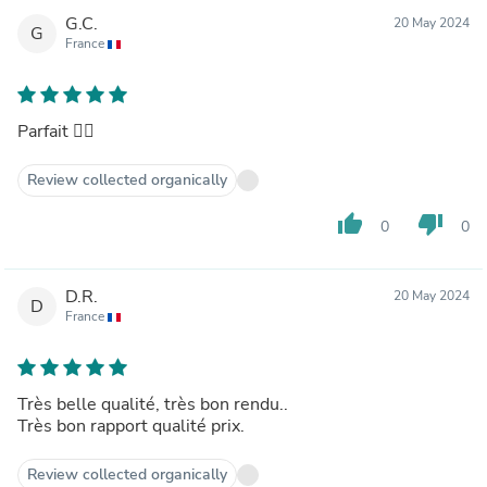
G.C.
20 May 2024
G
France
Parfait 👌🏼
Review collected organically
thumb_up
thumb_down
0
0
D.R.
20 May 2024
D
France
Très belle qualité, très bon rendu..
Très bon rapport qualité prix.
Review collected organically