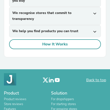
you buy
We recognise stores that commit to
expand_more
transparency
We help you find products you can trust
expand_more
How It Works
Back to top
Product
Solution
Product reviews
For dropshippers
Store reviews
For starting stores
Features
For growing stores