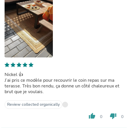
Nickel 👍
J’ai pris ce modèle pour recouvrir le coin repas sur ma
terasse. Très bon rendu, ça donne un côté chaleureux et
brut que je voulais.
Review collected organically
thumb_up
thumb_down
0
0