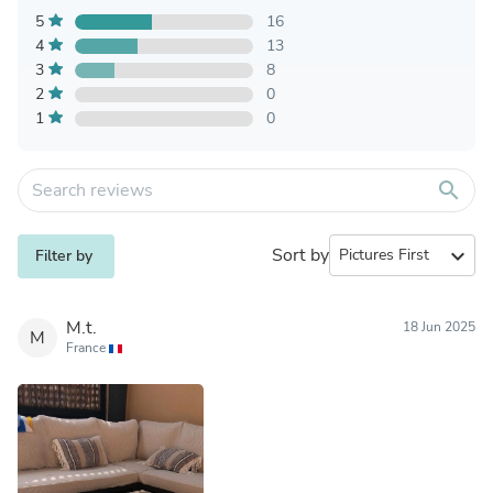
5
16
4
13
3
8
2
0
1
0
search
Sort by
expand_more
Filter by
M.t.
18 Jun 2025
M
France