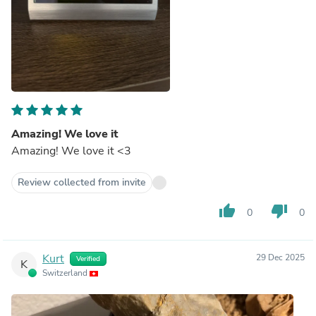
Amazing! We love it
Amazing! We love it <3
Review collected from invite
thumb_up
thumb_down
0
0
Kurt
29 Dec 2025
Verified
K
Switzerland