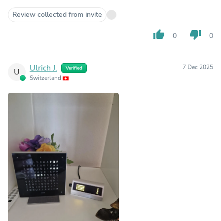
Review collected from invite
thumb_up
thumb_down
0
0
Ulrich J.
7 Dec 2025
Verified
U
Switzerland