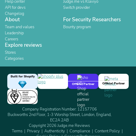
Help center
Judge.me vs Klaviyo
API for devs
Switch provider
Changelog
About
For Security Researchers
Team and values
Bounty program
Leadership
Careers
Explore reviews
Stores
Categories
Built for Shopify
Official Partner
Official Partner
Company Registration Number: 12157706
Buckworths 2nd Floor, 1-3 Worship Street, London, England,
EC2A 2AB
Copyright 2026 Judge.me Reviews
Terms
Privacy
Authenticity
Compliance
Content Policy