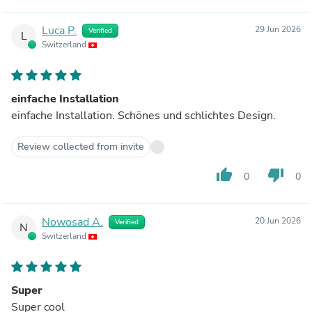
Luca P.
29 Jun 2026
Verified
L
Switzerland
einfache Installation
einfache Installation. Schönes und schlichtes Design.
Review collected from invite
thumb_up
thumb_down
0
0
Nowosad A.
20 Jun 2026
Verified
N
Switzerland
Super
Super cool