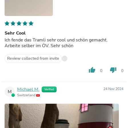
Sehr Cool
Ich fende das Tramli sehr cool und schön gemacht.
Arbeite selber im ÖV. Sehr schön
Review collected from invite
thumb_up
thumb_down
0
0
Michael M.
24 Nov 2024
Verified
M
Switzerland