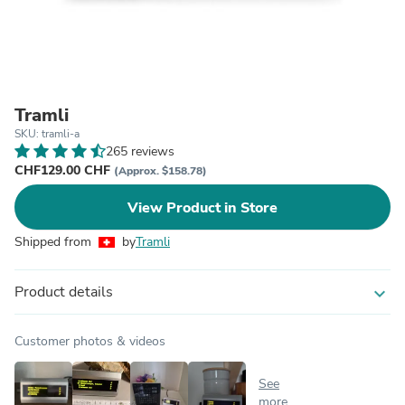
Tramli
SKU: tramli-a
265 reviews
CHF129.00 CHF
(Approx. $158.78)
View Product in Store
Shipped from
by
Tramli
Product details
expand_more
Customer photos & videos
See
more