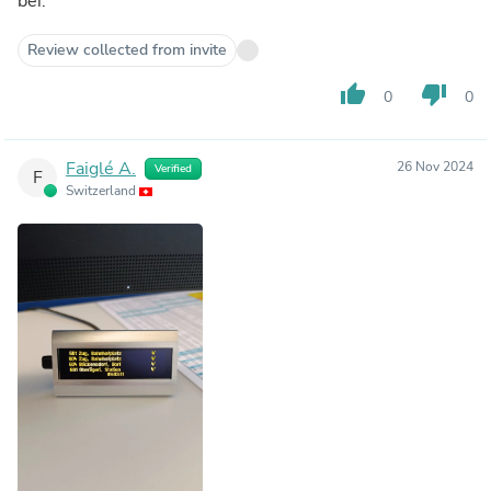
bei.
Review collected from invite
thumb_up
thumb_down
0
0
Faiglé A.
26 Nov 2024
Verified
F
Switzerland