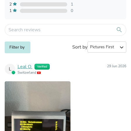
2
1
1
0
search
Sort by
expand_more
Filter by
Leal O.
29 Jun 2026
Verified
L
Switzerland