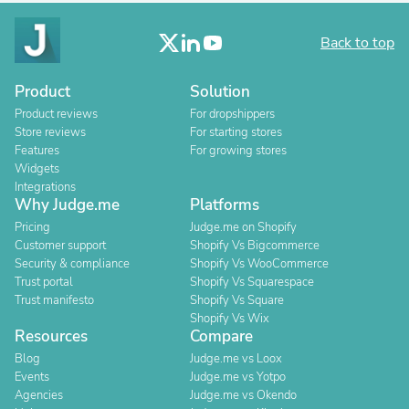
Back to top
Product
Solution
Product reviews
For dropshippers
Store reviews
For starting stores
Features
For growing stores
Widgets
Integrations
Why Judge.me
Platforms
Pricing
Judge.me on Shopify
Customer support
Shopify Vs Bigcommerce
Security & compliance
Shopify Vs WooCommerce
Trust portal
Shopify Vs Squarespace
Trust manifesto
Shopify Vs Square
Shopify Vs Wix
Resources
Compare
Blog
Judge.me vs Loox
Events
Judge.me vs Yotpo
Agencies
Judge.me vs Okendo