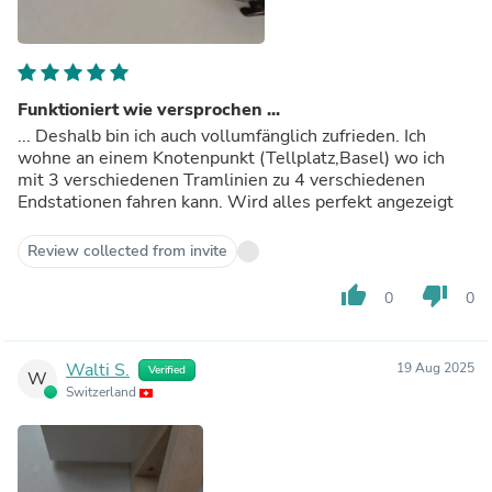
Funktioniert wie versprochen ...
... Deshalb bin ich auch vollumfänglich zufrieden. Ich
wohne an einem Knotenpunkt (Tellplatz,Basel) wo ich
mit 3 verschiedenen Tramlinien zu 4 verschiedenen
Endstationen fahren kann. Wird alles perfekt angezeigt
Review collected from invite
thumb_up
thumb_down
0
0
Walti S.
19 Aug 2025
Verified
W
Switzerland