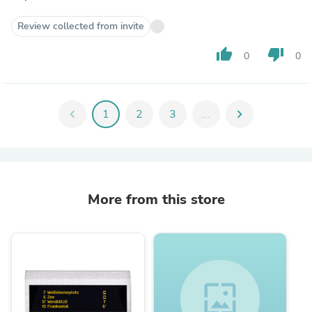
Review collected from invite
thumb_up
thumb_down
0
0
chevron_left
1
2
3
...
chevron_right
More from this store
wallpaper