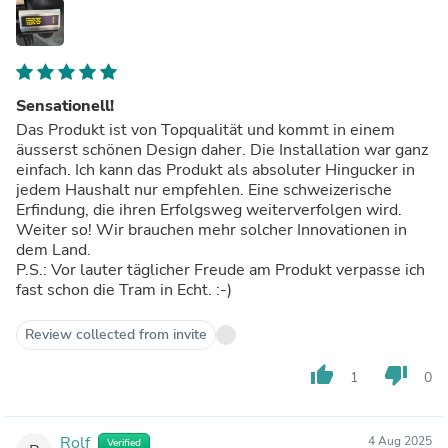
Sensationell!
Das Produkt ist von Topqualität und kommt in einem
äusserst schönen Design daher. Die Installation war ganz
einfach. Ich kann das Produkt als absoluter Hingucker in
jedem Haushalt nur empfehlen. Eine schweizerische
Erfindung, die ihren Erfolgsweg weiterverfolgen wird.
Weiter so! Wir brauchen mehr solcher Innovationen in
dem Land.
P.S.: Vor lauter täglicher Freude am Produkt verpasse ich
fast schon die Tram in Echt. :-)
Review collected from invite
thumb_up
thumb_down
1
0
Rolf
4 Aug 2025
Verified