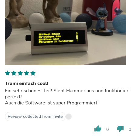
Trami einfach cool!
Ein sehr schönes Teil! Sieht Hammer aus und funktioniert
perfekt!
Auch die Software ist super Programmiert!
Review collected from invite
thumb_up
thumb_down
0
0