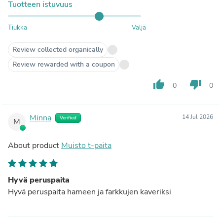
Tuotteen istuvuus
Tiukka
Väljä
Review collected organically
Review rewarded with a coupon
thumb_up
thumb_down
0
0
Minna
14 Jul 2026
Verified
M
About product
Muisto t-paita
Hyvä peruspaita
Hyvä peruspaita hameen ja farkkujen kaveriksi