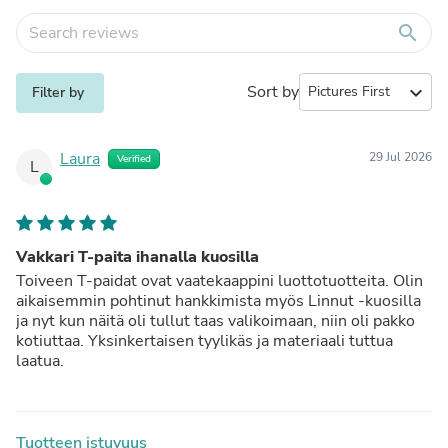
search
Sort by
expand_more
Filter by
Laura
29 Jul 2026
Verified
L
Vakkari T-paita ihanalla kuosilla
Toiveen T-paidat ovat vaatekaappini luottotuotteita. Olin
aikaisemmin pohtinut hankkimista myös Linnut -kuosilla
ja nyt kun näitä oli tullut taas valikoimaan, niin oli pakko
kotiuttaa. Yksinkertaisen tyylikäs ja materiaali tuttua
laatua.
Tuotteen istuvuus