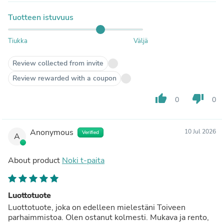
Tuotteen istuvuus
Tiukka
Väljä
Review collected from invite
Review rewarded with a coupon
thumb_up
thumb_down
0
0
Anonymous
10 Jul 2026
Verified
A
About product
Noki t-paita
Luottotuote
Luottotuote, joka on edelleen mielestäni Toiveen
parhaimmistoa. Olen ostanut kolmesti. Mukava ja rento,