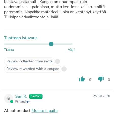
loistava paitamalli. Kangas on ohuempaa kuin
uudemmissa t-paidoissa, mutta kenties siksi istuu niitä
paremmin. Napakka materiaali, joka on kestänyt käyttöä.
Tulisipa värivaihtoehtoja lisää.
Tuotteen istuvuus
Tiukka
Väljä
Review collected from invite
Review rewarded with a coupon
thumb_up
thumb_down
0
0
Sari R.
25 Jun 2026
Verified
S
Finland
About product
Muisto t-paita