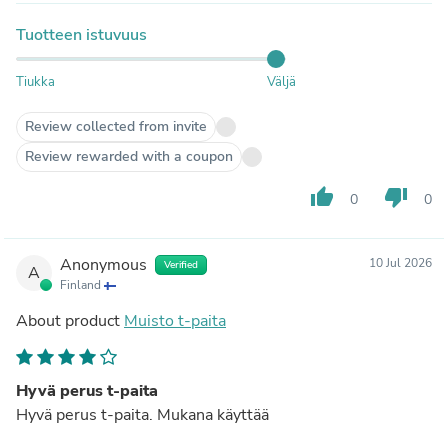
Tuotteen istuvuus
Tiukka
Väljä
Review collected from invite
Review rewarded with a coupon
thumb_up
thumb_down
0
0
Anonymous
10 Jul 2026
Verified
A
Finland
About product
Muisto t-paita
Hyvä perus t-paita
Hyvä perus t-paita. Mukana käyttää