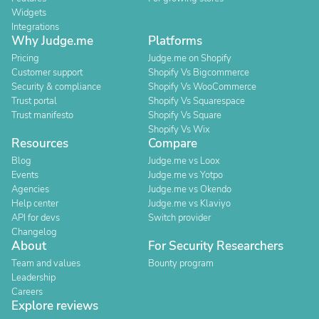
Widgets
Integrations
Why Judge.me
Platforms
Pricing
Judge.me on Shopify
Customer support
Shopify Vs Bigcommerce
Security & compliance
Shopify Vs WooCommerce
Trust portal
Shopify Vs Squarespace
Trust manifesto
Shopify Vs Square
Shopify Vs Wix
Resources
Compare
Blog
Judge.me vs Loox
Events
Judge.me vs Yotpo
Agencies
Judge.me vs Okendo
Help center
Judge.me vs Klaviyo
API for devs
Switch provider
Changelog
About
For Security Researchers
Team and values
Bounty program
Leadership
Careers
Explore reviews