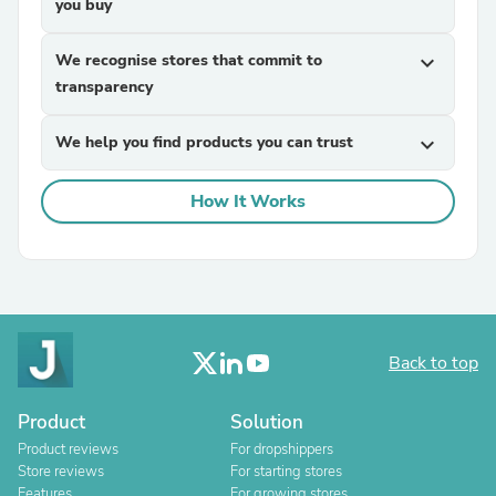
you buy
We recognise stores that commit to
expand_more
transparency
We help you find products you can trust
expand_more
How It Works
Back to top
Product
Solution
Product reviews
For dropshippers
Store reviews
For starting stores
Features
For growing stores