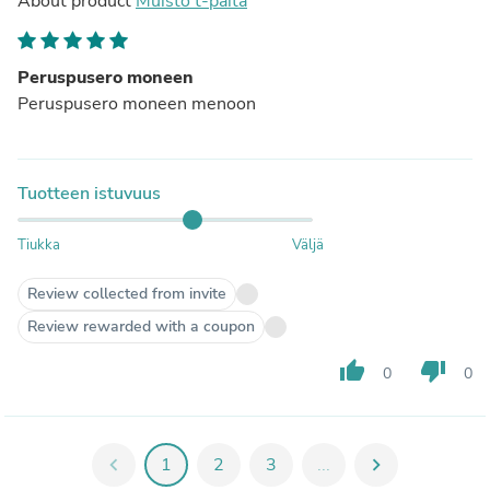
About product
Muisto t-paita
Peruspusero moneen
Peruspusero moneen menoon
Tuotteen istuvuus
Tiukka
Väljä
Review collected from invite
Review rewarded with a coupon
thumb_up
thumb_down
0
0
chevron_left
1
2
3
...
chevron_right