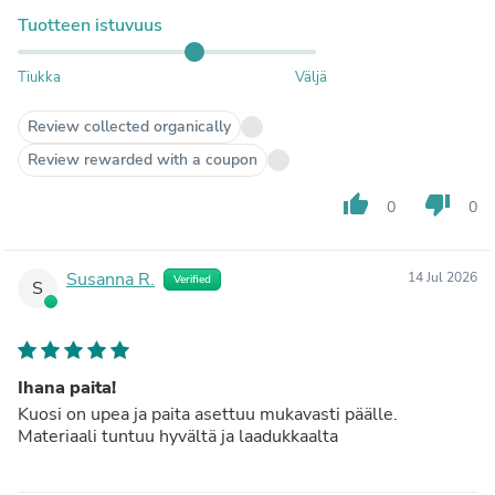
Tuotteen istuvuus
Tiukka
Väljä
Review collected organically
Review rewarded with a coupon
thumb_up
thumb_down
0
0
Susanna R.
14 Jul 2026
Verified
S
Ihana paita!
Kuosi on upea ja paita asettuu mukavasti päälle.
Materiaali tuntuu hyvältä ja laadukkaalta