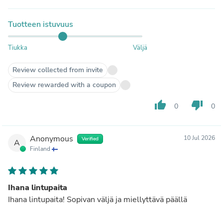
Tuotteen istuvuus
Tiukka
Väljä
Review collected from invite
Review rewarded with a coupon
thumb_up
thumb_down
0
0
Anonymous
10 Jul 2026
Verified
A
Finland
Ihana lintupaita
Ihana lintupaita! Sopivan väljä ja miellyttävä päällä