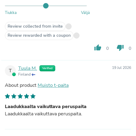
Tiukka
Väljä
Review collected from invite
Review rewarded with a coupon
thumb_up
thumb_down
0
0
Tuula M.
19 Jul 2026
Verified
T
Finland
About product
Muisto t-paita
Laadukkaalta vaikuttava peruspaita
Laadukkaalta vaikuttava peruspaita.