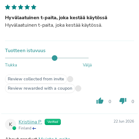
Hyvälaatuinen t-paita, joka kestää käytössä
Hyvälaatuinen t-paita, joka kestää käytössä.
Tuotteen istuvuus
Tiukka
Väljä
Review collected from invite
Review rewarded with a coupon
thumb_up
thumb_down
0
0
Kristiina P.
22 Jun 2026
Verified
K
Finland