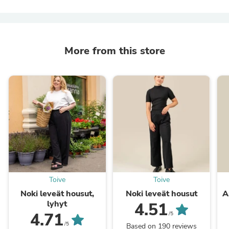
More from this store
Toive
Toive
Noki leveät housut,
Noki leveät housut
A
lyhyt
4.51
4.71
/5
/5
Based on 190 reviews