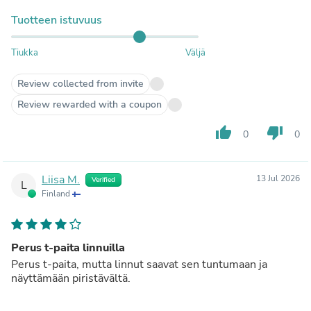
Tuotteen istuvuus
Tiukka
Väljä
Review collected from invite
Review rewarded with a coupon
thumb_up
thumb_down
0
0
Liisa M.
13 Jul 2026
Verified
L
Finland
Perus t-paita linnuilla
Perus t-paita, mutta linnut saavat sen tuntumaan ja
näyttämään piristävältä.