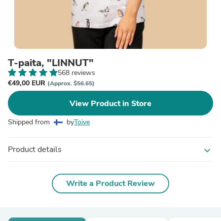
T-paita, "LINNUT"
568 reviews
€49,00 EUR
(Approx. $56.65)
View Product in Store
Shipped from
by
Toive
Product details
expand_more
Write a Product Review