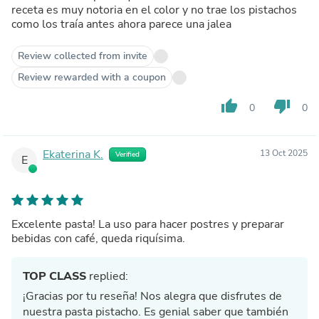
receta es muy notoria en el color y no trae los pistachos
como los traía antes ahora parece una jalea
Review collected from invite
Review rewarded with a coupon
thumb_up
thumb_down
0
0
Ekaterina K.
13 Oct 2025
Verified
E
Excelente pasta! La uso para hacer postres y preparar
bebidas con café, queda riquísima.
TOP CLASS
replied:
¡Gracias por tu reseña! Nos alegra que disfrutes de
nuestra pasta pistacho. Es genial saber que también