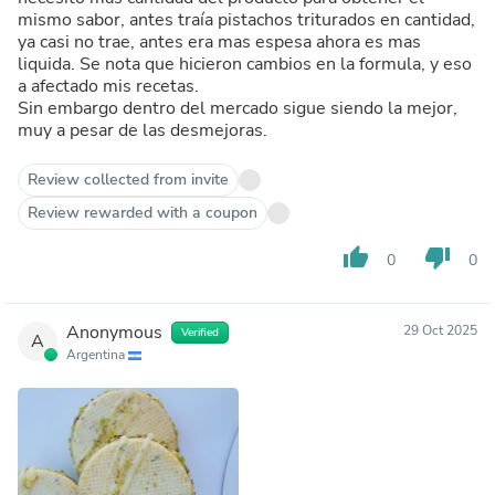
mismo sabor, antes traía pistachos triturados en cantidad,
ya casi no trae, antes era mas espesa ahora es mas
liquida. Se nota que hicieron cambios en la formula, y eso
a afectado mis recetas.
Sin embargo dentro del mercado sigue siendo la mejor,
muy a pesar de las desmejoras.
Review collected from invite
Review rewarded with a coupon
thumb_up
thumb_down
0
0
Anonymous
29 Oct 2025
Verified
A
Argentina