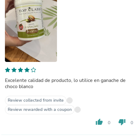
Excelente calidad de producto, lo utilice en ganache de
choco blanco
Review collected from invite
Review rewarded with a coupon
thumb_up
thumb_down
0
0