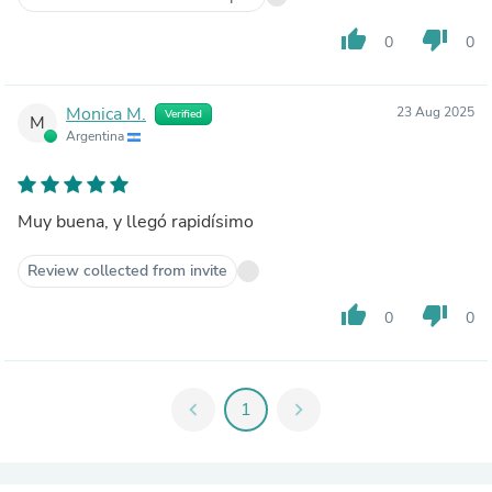
thumb_up
thumb_down
0
0
Monica M.
23 Aug 2025
Verified
M
Argentina
Muy buena, y llegó rapidísimo
Review collected from invite
thumb_up
thumb_down
0
0
chevron_left
1
chevron_right