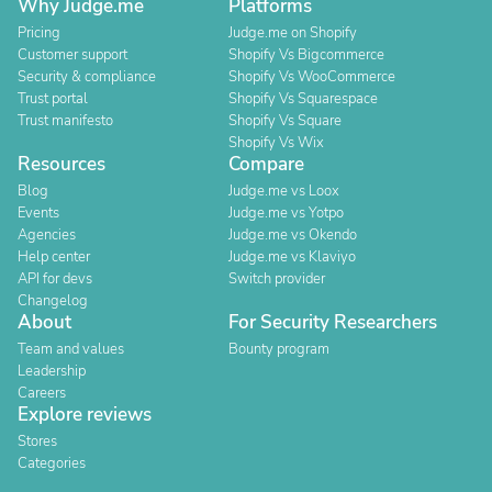
Why Judge.me
Platforms
Pricing
Judge.me on Shopify
Customer support
Shopify Vs Bigcommerce
Security & compliance
Shopify Vs WooCommerce
Trust portal
Shopify Vs Squarespace
Trust manifesto
Shopify Vs Square
Shopify Vs Wix
Resources
Compare
Blog
Judge.me vs Loox
Events
Judge.me vs Yotpo
Agencies
Judge.me vs Okendo
Help center
Judge.me vs Klaviyo
API for devs
Switch provider
Changelog
About
For Security Researchers
Team and values
Bounty program
Leadership
Careers
Explore reviews
Stores
Categories