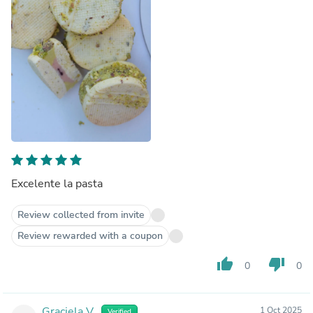
Excelente la pasta
Review collected from invite
Review rewarded with a coupon
thumb_up
thumb_down
0
0
Graciela V.
1 Oct 2025
Verified