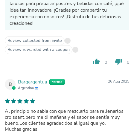
la usas para preparar postres y bebidas con café, ¡qué
idea tan innovadora! ¡Gracias por compartir tu
experiencia con nosotros! ¡Disfruta de tus deliciosas
creaciones!
Review collected from invite
Review rewarded with a coupon
thumb_up
thumb_down
0
0
Bargargantua
26 Aug 2025
Verified
B
Argentina
Al principio no sabia con que mezclarlo para rellenarlos
croissant,pero me di mañana y el sabor se sentía muy
bueno.Los clientes agradecidos al igual que yo.
Muchas gracias