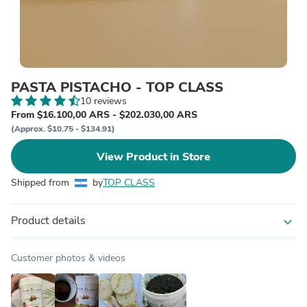
PASTA PISTACHO - TOP CLASS
10 reviews
From $16.100,00 ARS - $202.030,00 ARS
(Approx. $10.75 - $134.91)
View Product in Store
Shipped from
by
TOP CLASS
Product details
expand_more
Customer photos & videos