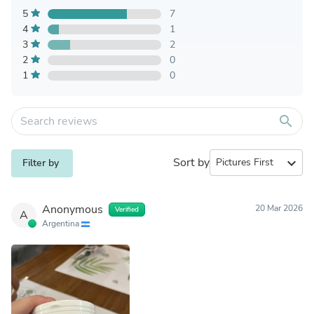
5
7
4
1
3
2
2
0
1
0
search
Sort by
expand_more
Filter by
Anonymous
20 Mar 2026
Verified
A
Argentina