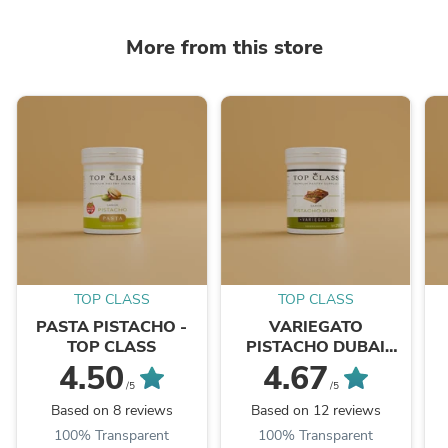
More from this store
TOP CLASS
TOP CLASS
PASTA PISTACHO -
VARIEGATO
TOP CLASS
PISTACHO DUBAI
(CON KADAIF) - TOP
4.50
4.67
CLASS
/5
/5
Based on 8 reviews
Based on 12 reviews
100% Transparent
100% Transparent