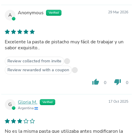
Anonymous
29 Mar 2026
Verified
A
Excelente la pasta de pistacho muy fácil de trabajar y un
sabor exquisito..
Review collected from invite
Review rewarded with a coupon
thumb_up
thumb_down
0
0
Gloria M.
17 Oct 2025
Verified
G
Argentina
No es la misma pasta que utilizaba antes modificaron la