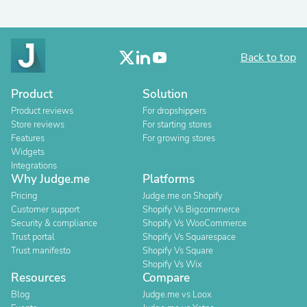
Back to top
Product
Solution
Product reviews
For dropshippers
Store reviews
For starting stores
Features
For growing stores
Widgets
Integrations
Why Judge.me
Platforms
Pricing
Judge.me on Shopify
Customer support
Shopify Vs Bigcommerce
Security & compliance
Shopify Vs WooCommerce
Trust portal
Shopify Vs Squarespace
Trust manifesto
Shopify Vs Square
Shopify Vs Wix
Resources
Compare
Blog
Judge.me vs Loox