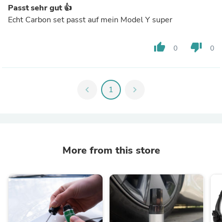
Passt sehr gut 👍
Echt Carbon set passt auf mein Model Y super
thumb_up
thumb_down
0
0
chevron_left
1
chevron_right
More from this store