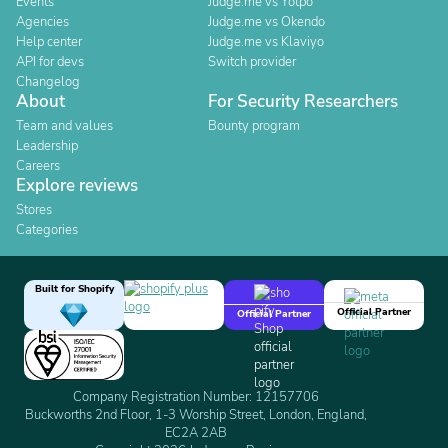
Events
Judge.me vs Yotpo
Agencies
Judge.me vs Okendo
Help center
Judge.me vs Klaviyo
API for devs
Switch provider
Changelog
About
For Security Researchers
Team and values
Bounty program
Leadership
Careers
Explore reviews
Stores
Categories
Built for Shopify
Official Partner
Official Partner
Company Registration Number: 12157706
Buckworths 2nd Floor, 1-3 Worship Street, London, England,
EC2A 2AB