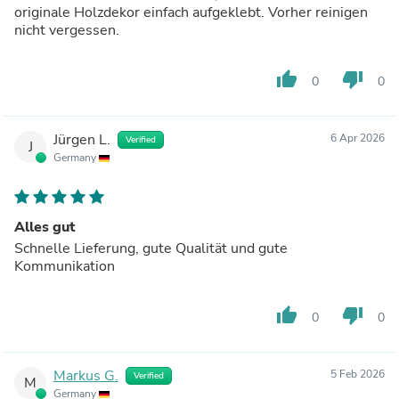
originale Holzdekor einfach aufgeklebt. Vorher reinigen
nicht vergessen.
thumb_up
thumb_down
0
0
Jürgen L.
6 Apr 2026
Verified
J
Germany
Alles gut
Schnelle Lieferung, gute Qualität und gute
Kommunikation
thumb_up
thumb_down
0
0
Markus G.
5 Feb 2026
Verified
M
Germany