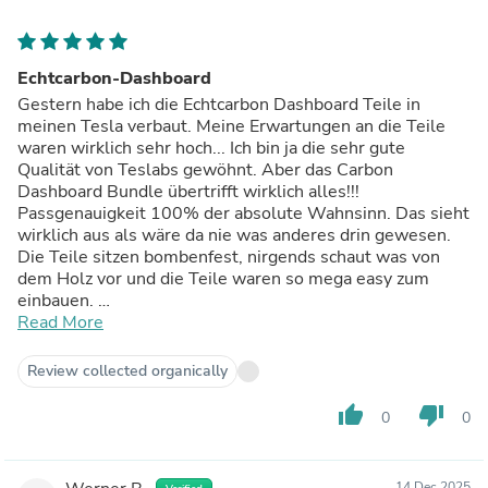
Echtcarbon-Dashboard
Gestern habe ich die Echtcarbon Dashboard Teile in
meinen Tesla verbaut. Meine Erwartungen an die Teile
waren wirklich sehr hoch... Ich bin ja die sehr gute
Qualität von Teslabs gewöhnt. Aber das Carbon
Dashboard Bundle übertrifft wirklich alles!!!
Passgenauigkeit 100% der absolute Wahnsinn. Das sieht
wirklich aus als wäre da nie was anderes drin gewesen.
Die Teile sitzen bombenfest, nirgends schaut was von
dem Holz vor und die Teile waren so mega easy zum
einbauen.
Von der Optik her ist das eine riesen Aufwertung für
Read More
meinen Tesla.
Im Zuge der Umrüstung auf das Dashboard habe ich bei
Review collected organically
Teslabs auch gleich noch die Echtcarbonteile fürs Lenkrad
bestellt. Auch die haben eine super Passgenauigkeit und
thumb_up
thumb_down
0
0
runden das tolle Gesamtbild des Interieurs ab!
14 Dec 2025