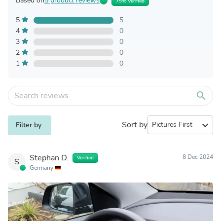
Based on
5 product reviews
75% Verified
5
5
4
0
3
0
2
0
1
0
search
Sort by
expand_more
Filter by
Stephan D.
8 Dec 2024
Verified
S
Germany