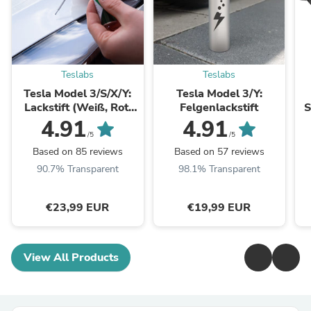
Teslabs
Teslabs
Tesla Model 3/S/X/Y:
Tesla Model 3/Y:
Lackstift (Weiß, Rot,
Felgenlackstift
S
Grau, Blau, Schwarz)
4.91
4.91
/5
/5
Based on 85 reviews
Based on 57 reviews
90.7% Transparent
98.1% Transparent
€23,99 EUR
€19,99 EUR
View All Products