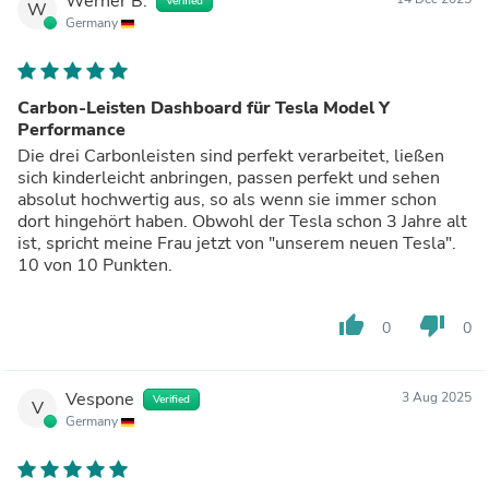
Werner B.
Verified
W
Germany
Carbon-Leisten Dashboard für Tesla Model Y
Performance
Die drei Carbonleisten sind perfekt verarbeitet, ließen
sich kinderleicht anbringen, passen perfekt und sehen
absolut hochwertig aus, so als wenn sie immer schon
dort hingehört haben. Obwohl der Tesla schon 3 Jahre alt
ist, spricht meine Frau jetzt von "unserem neuen Tesla".
10 von 10 Punkten.
thumb_up
thumb_down
0
0
Vespone
3 Aug 2025
Verified
V
Germany