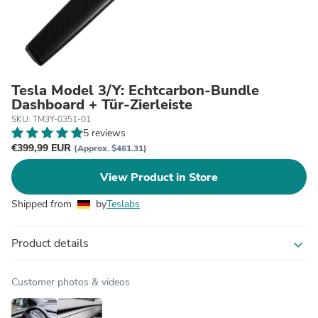
Tesla Model 3/Y: Echtcarbon-Bundle
Dashboard + Tür-Zierleiste
SKU: TM3Y-0351-01
5 reviews
€399,99 EUR
(Approx. $461.31)
View Product in Store
Shipped from
by
Teslabs
Product details
expand_more
Customer photos & videos