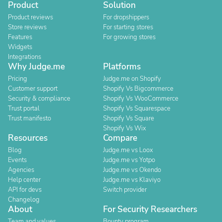
Product
Solution
Product reviews
For dropshippers
Store reviews
For starting stores
Features
For growing stores
Widgets
Integrations
Why Judge.me
Platforms
Pricing
Judge.me on Shopify
Customer support
Shopify Vs Bigcommerce
Security & compliance
Shopify Vs WooCommerce
Trust portal
Shopify Vs Squarespace
Trust manifesto
Shopify Vs Square
Shopify Vs Wix
Resources
Compare
Blog
Judge.me vs Loox
Events
Judge.me vs Yotpo
Agencies
Judge.me vs Okendo
Help center
Judge.me vs Klaviyo
API for devs
Switch provider
Changelog
About
For Security Researchers
Team and values
Bounty program