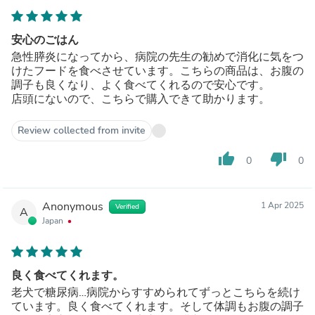
安心のごはん
急性膵炎になってから、病院の先生の勧めで消化に気をつ
けたフードを食べさせています。こちらの商品は、お腹の
調子も良くなり、よく食べてくれるので安心です。
店頭にないので、こちらで購入できて助かります。
Review collected from invite
thumb_up
thumb_down
0
0
Anonymous
1 Apr 2025
Verified
A
Japan
良く食べてくれます。
老犬で糖尿病…病院からすすめられてずっとこちらを続け
ています。良く食べてくれます。そして体調もお腹の調子