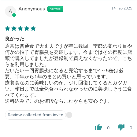
Anonymous
14 Feb 2025
Verified
A
良かった
通常は普通食で大丈夫ですが年に数回、季節の変わり目や
何かの拍子で胃腸炎を発症します。今まではその都度に店
頭で購入してましたが登録制で買えなくなったので、こち
らを利用しました。
だいたい一回胃腸炎になると完治するまで4～5缶は必
要。半年から1年のまとめ買いと思っています。
療養食なのに美味しいのか、少し回復してくるとガツガ
ツ。昨日までは全然食べられなかったのに美味しそうに食
べてくれます。
送料込みでこのお値段ならこれからも安心です。
Review collected from invite
thumb_up
thumb_down
0
0