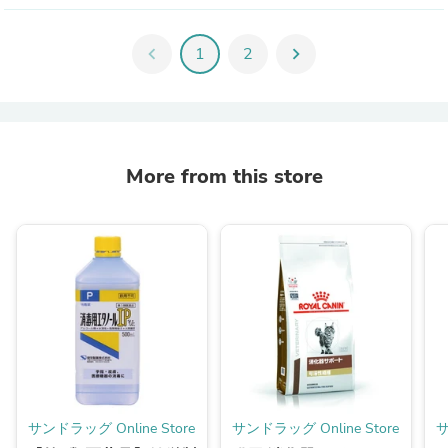
chevron_left
1
2
chevron_right
More from this store
サンドラッグ Online Store
サンドラッグ Online Store
サ