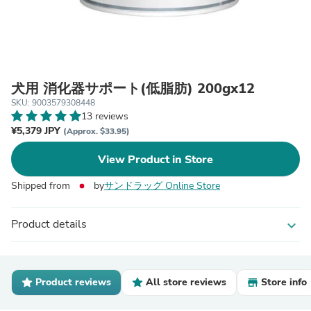
犬用 消化器サポート(低脂肪) 200gx12
SKU: 9003579308448
13 reviews
¥5,379 JPY
(Approx. $33.95)
View Product in Store
Shipped from
by
サンドラッグ Online Store
Product details
expand_more
Product reviews
All store reviews
Store info