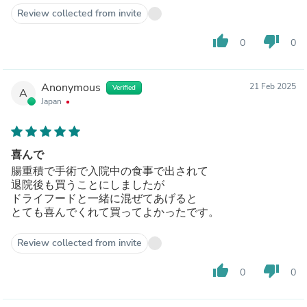
Review collected from invite
thumb_up
thumb_down
0
0
Anonymous
21 Feb 2025
Verified
A
Japan
喜んで
腸重積で手術で入院中の食事で出されて
退院後も買うことにしましたが
ドライフードと一緒に混ぜてあげると
とても喜んでくれて買ってよかったです。
Review collected from invite
thumb_up
thumb_down
0
0