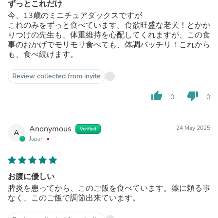
ずっとこれだけ
今、13歳のミニチュアダックスですが
これのみをずっと食べています。食欲旺盛な老犬！とかか
りつけの先生も、体重維持を心配してくれますが、この食
事のおかげでモリモリ食べても、体調バッチリ！これから
も、食べ続けます。
Review collected from invite
thumb_up
thumb_down
0
0
Anonymous
24 May 2025
Verified
A
Japan
お腹に優しい
膵炎を患ってから、このご飯を食べています。薬に頼る事
なく、このご飯で調節出来ています。