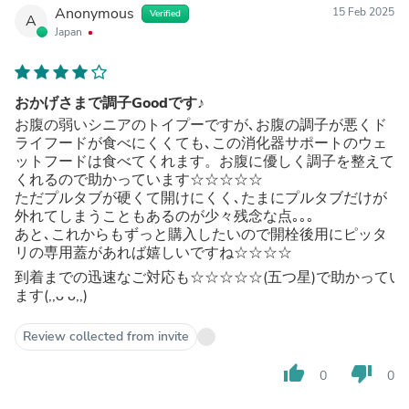
Anonymous
15 Feb 2025
Verified
A
Japan
おかげさまで調子Goodです♪
お腹の弱いシニアのトイプーですが､お腹の調子が悪くド
ライフードが食べにくくても､この消化器サポートのウェ
ットフードは食べてくれます。お腹に優しく調子を整えて
くれるので助かっています☆☆☆☆☆
ただプルタブが硬くて開けにくく､たまにプルタブだけが
外れてしまうこともあるのが少々残念な点｡｡｡
あと､これからもずっと購入したいので開栓後用にピッタ
リの専用蓋があれば嬉しいですね☆☆☆☆
到着までの迅速なご対応も☆☆☆☆☆(五つ星)で助かってい
ます(,,ᴗ ᴗ,,)
Review collected from invite
thumb_up
thumb_down
0
0