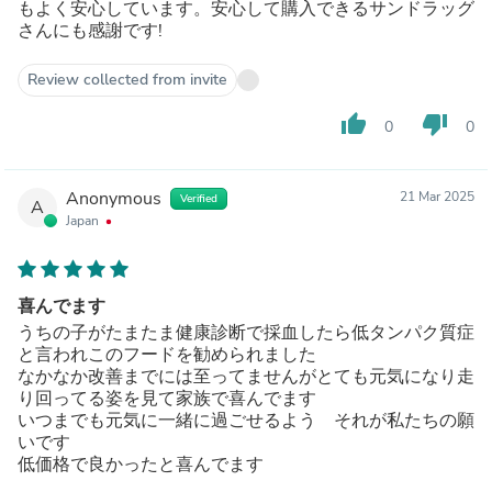
もよく安心しています。安心して購入できるサンドラッグ
さんにも感謝です!
Review collected from invite
thumb_up
thumb_down
0
0
Anonymous
21 Mar 2025
Verified
A
Japan
喜んでます
うちの子がたまたま健康診断で採血したら低タンパク質症
と言われこのフードを勧められました
なかなか改善までには至ってませんがとても元気になり走
り回ってる姿を見て家族で喜んでます
いつまでも元気に一緒に過ごせるよう それが私たちの願
いです
低価格で良かったと喜んでます