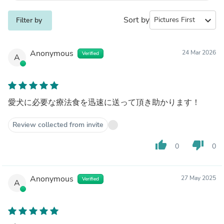
Sort by
expand_more
Filter by
Anonymous
24 Mar 2026
Verified
A
愛犬に必要な療法食を迅速に送って頂き助かります！
Review collected from invite
thumb_up
thumb_down
0
0
Anonymous
27 May 2025
Verified
A