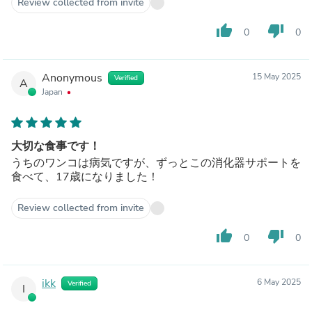
Review collected from invite
thumb_up
thumb_down
0
0
Anonymous
15 May 2025
Verified
A
Japan
大切な食事です！
うちのワンコは病気ですが、ずっとこの消化器サポートを
食べて、17歳になりました！
Review collected from invite
thumb_up
thumb_down
0
0
ikk
6 May 2025
Verified
I