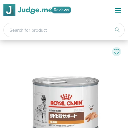
Reviews
search