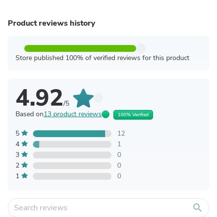
Product reviews history
Store published 100% of verified reviews for this product
4.92
/5
Based on
13 product reviews
100% Verified
5
12
4
1
3
0
2
0
1
0
search