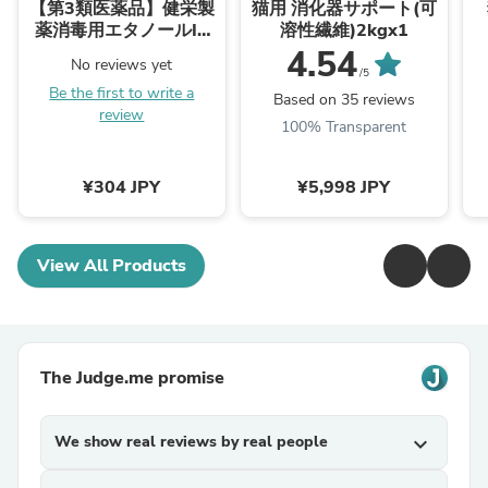
【第3類医薬品】健栄製
猫用 消化器サポート(可
薬消毒用エタノールIP
溶性繊維)2kgx1
500ML
4.54
No reviews yet
/5
Be the first to write a
Based on 35 reviews
review
100% Transparent
¥304 JPY
¥5,998 JPY
View All Products
The Judge.me promise
We show real reviews by real people
expand_more