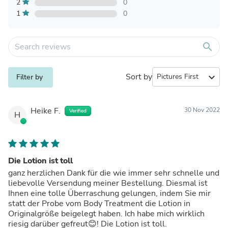
2
0
1
0
search
Sort by
expand_more
Filter by
Heike F.
30 Nov 2022
Verified
H
Die Lotion ist toll
ganz herzlichen Dank für die wie immer sehr schnelle und
liebevolle Versendung meiner Bestellung. Diesmal ist
Ihnen eine tolle Überraschung gelungen, indem Sie mir
statt der Probe vom Body Treatment die Lotion in
Originalgröße beigelegt haben. Ich habe mich wirklich
riesig darüber gefreut😊! Die Lotion ist toll.