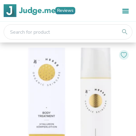
Reviews
search