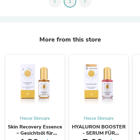
chevron_left
1
chevron_right
More from this store
Hesse Skincare
Hesse Skincare
Skin Recovery Essence
HYALURON BOOSTER
– Gesichtsöl für
- SERUM FÜR
trockene und reife
TROCKENE HAUT