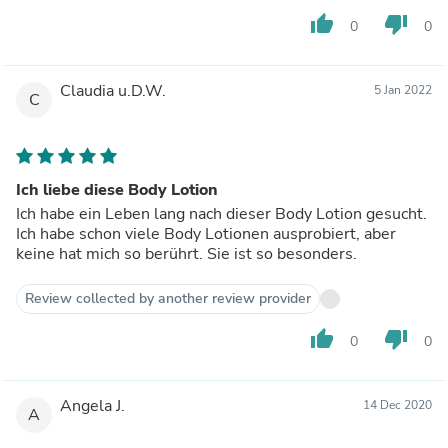
thumb_up
thumb_down
0
0
Claudia u.D.W.
5 Jan 2022
C
Ich liebe diese Body Lotion
Ich habe ein Leben lang nach dieser Body Lotion gesucht.
Ich habe schon viele Body Lotionen ausprobiert, aber
keine hat mich so berührt. Sie ist so besonders.
Review collected by another review provider
thumb_up
thumb_down
0
0
Angela J.
14 Dec 2020
A