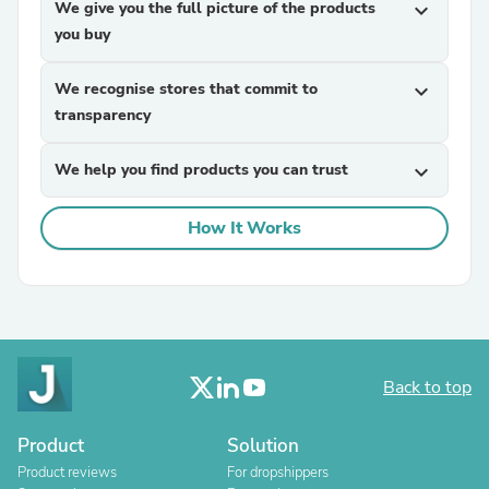
We give you the full picture of the products
expand_more
you buy
We recognise stores that commit to
expand_more
transparency
We help you find products you can trust
expand_more
How It Works
Back to top
Product
Solution
Product reviews
For dropshippers