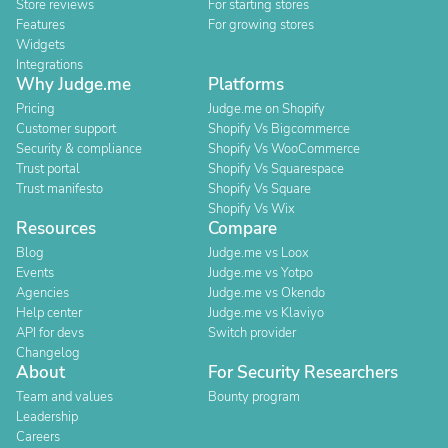
Store reviews
For starting stores
Features
For growing stores
Widgets
Integrations
Why Judge.me
Platforms
Pricing
Judge.me on Shopify
Customer support
Shopify Vs Bigcommerce
Security & compliance
Shopify Vs WooCommerce
Trust portal
Shopify Vs Squarespace
Trust manifesto
Shopify Vs Square
Shopify Vs Wix
Resources
Compare
Blog
Judge.me vs Loox
Events
Judge.me vs Yotpo
Agencies
Judge.me vs Okendo
Help center
Judge.me vs Klaviyo
API for devs
Switch provider
Changelog
About
For Security Researchers
Team and values
Bounty program
Leadership
Careers