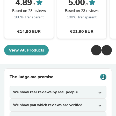
4.89
5.00
Haut
/5
/5
Based on 28 reviews
Based on 23 reviews
100% Transparent
100% Transparent
€14,90 EUR
€21,90 EUR
View All Products
The Judge.me promise
We show real reviews by real people
expand_more
We show you which reviews are verified
expand_more