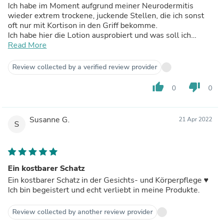
Ich habe im Moment aufgrund meiner Neurodermitis
wieder extrem trockene, juckende Stellen, die ich sonst
oft nur mit Kortison in den Griff bekomme.
Ich habe hier die Lotion ausprobiert und was soll ich
sagen....es wurde sofort besser und die Stellen sind
Read More
inzwischen fast verschwunden. Für mich ein weiteres
super Produkt aus Ihrem Hause.
Review collected by a verified review provider
Ganz lieben Dank für dieses Geschenk! Sie haben mir
passend zu meinem Geburtstag eine große Freude
thumb_up
thumb_down
0
0
gemacht. 😍
Susanne G.
21 Apr 2022
S
Ein kostbarer Schatz
Ein kostbarer Schatz in der Gesichts- und Körperpflege ♥️
Ich bin begeistert und echt verliebt in meine Produkte.
Review collected by another review provider