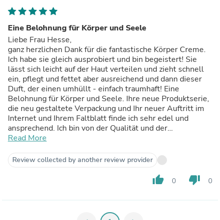
Eine Belohnung für Körper und Seele
Liebe Frau Hesse,
ganz herzlichen Dank für die fantastische Körper Creme.
Ich habe sie gleich ausprobiert und bin begeistert! Sie
lässt sich leicht auf der Haut verteilen und zieht schnell
ein, pflegt und fettet aber ausreichend und dann dieser
Duft, der einen umhüllt - einfach traumhaft! Eine
Belohnung für Körper und Seele. Ihre neue Produktserie,
die neu gestaltete Verpackung und Ihr neuer Auftritt im
Internet und Ihrem Faltblatt finde ich sehr edel und
ansprechend. Ich bin von der Qualität und der
Besonderheit Ihrer Produkte überzeugt, sie benötigen für
Read More
mich eigentlich gar keine hochwertige Verpackung. Sie
sind einfach toll! Ich wünsche Ihnen viel Erfolg mit Ihrer
Review collected by another review provider
neuen Serie und grüße Sie herzlich
thumb_up
thumb_down
0
0