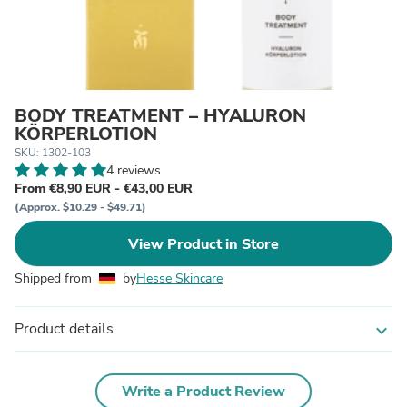
BODY TREATMENT – HYALURON
KÖRPERLOTION
SKU: 1302-103
4 reviews
From €8,90 EUR - €43,00 EUR
(Approx. $10.29 - $49.71)
View Product in Store
Shipped from
by
Hesse Skincare
Product details
expand_more
Write a Product Review