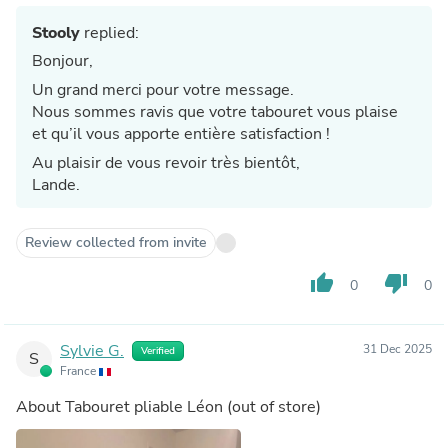
Stooly
replied:
Bonjour,
Un grand merci pour votre message.
Nous sommes ravis que votre tabouret vous plaise
et qu’il vous apporte entière satisfaction !
Au plaisir de vous revoir très bientôt,
Lande.
Review collected from invite
thumb_up
thumb_down
0
0
Sylvie G.
31 Dec 2025
Verified
S
France
About
Tabouret pliable Léon
(out of store)