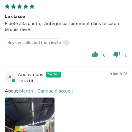
La classe
Fidèle à la photo, s'intègre parfaitement dans le salon.
Je suis ravie.
Review collected from invite
thumb_up
thumb_down
0
0
Anonymous
19 Jun 2026
Verified
A
France
About
Martin - Banque d'accueil