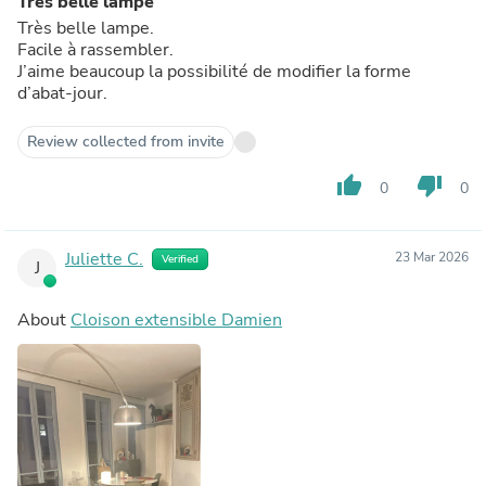
Très belle lampe
Très belle lampe.
Facile à rassembler.
J’aime beaucoup la possibilité de modifier la forme
d’abat-jour.
Review collected from invite
thumb_up
thumb_down
0
0
Juliette C.
23 Mar 2026
Verified
J
About
Cloison extensible Damien