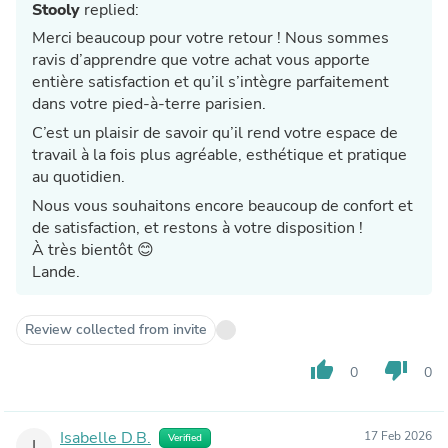
Stooly
replied:
Merci beaucoup pour votre retour ! Nous sommes
ravis d’apprendre que votre achat vous apporte
entière satisfaction et qu’il s’intègre parfaitement
dans votre pied-à-terre parisien.
C’est un plaisir de savoir qu’il rend votre espace de
travail à la fois plus agréable, esthétique et pratique
au quotidien.
Nous vous souhaitons encore beaucoup de confort et
de satisfaction, et restons à votre disposition !
À très bientôt 😊
Lande.
Review collected from invite
thumb_up
thumb_down
0
0
Isabelle D.B.
17 Feb 2026
Verified
I