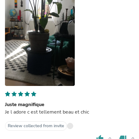
Juste magnifique
Je l adore c est tellement beau et chic
Review collected from invite
thumb_up
thumb_down