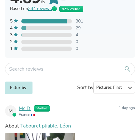
/5
Based on
334 reviews
92% Verified
5
301
4
29
3
4
2
0
1
0
search
Sort by
expand_more
Filter by
Mc D.
1 day ago
Verified
M
France
About
Tabouret pliable, Léon