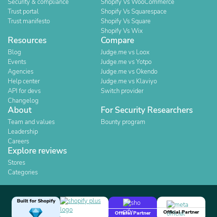
Security & compliance
Shopify Vs WooCommerce
Trust portal
Shopify Vs Squarespace
Trust manifesto
Shopify Vs Square
Shopify Vs Wix
Resources
Compare
Blog
Judge.me vs Loox
Events
Judge.me vs Yotpo
Agencies
Judge.me vs Okendo
Help center
Judge.me vs Klaviyo
API for devs
Switch provider
Changelog
About
For Security Researchers
Team and values
Bounty program
Leadership
Careers
Explore reviews
Stores
Categories
Built for Shopify
Official Partner
Official Partner