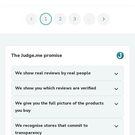
chevron_left
1
2
3
...
chevron_right
The Judge.me promise
We show real reviews by real people
expand_more
We show you which reviews are verified
expand_more
We give you the full picture of the products
expand_more
you buy
We recognise stores that commit to
expand_more
transparency