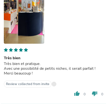
Très bien
Très bien et pratique.
Avec une possibilité de petits niches, il serait parfait !
Merci beaucoup !
Review collected from invite
thumb_up
thumb_down
0
0