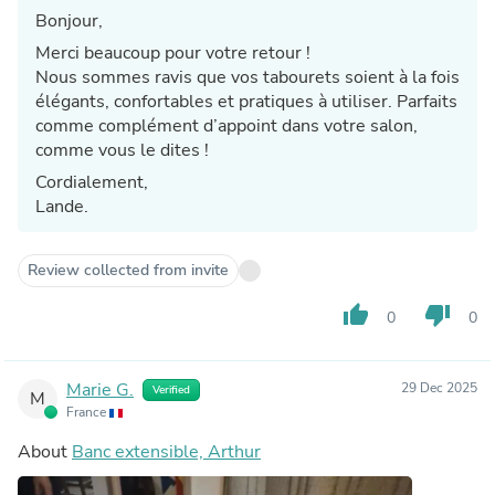
Bonjour,
Merci beaucoup pour votre retour !
Nous sommes ravis que vos tabourets soient à la fois
élégants, confortables et pratiques à utiliser. Parfaits
comme complément d’appoint dans votre salon,
comme vous le dites !
Cordialement,
Lande.
Review collected from invite
thumb_up
thumb_down
0
0
Marie G.
29 Dec 2025
Verified
M
France
About
Banc extensible, Arthur