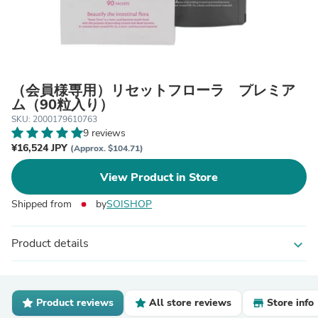
（会員様専用）リセットフローラ プレミア
ム（90粒入り）
SKU: 2000179610763
9 reviews
¥16,524 JPY
(Approx. $104.71)
View Product in Store
Shipped from
by
SOISHOP
Product details
expand_more
Product reviews
All store reviews
Store info