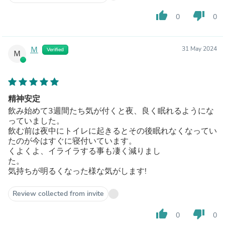
thumb_up
thumb_down
0
0
Ｍ
31 May 2024
Verified
Ｍ
精神安定
飲み始めて3週間たち気が付くと夜、良く眠れるようにな
っていました。
飲む前は夜中にトイレに起きるとその後眠れなくなってい
たのが今はすぐに寝付いています。
くよくよ、イライラする事も凄く減りまし
た。
気持ちが明るくなった様な気がします!
Review collected from invite
thumb_up
thumb_down
0
0