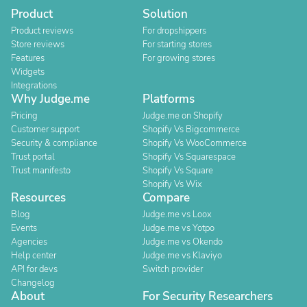
Product
Solution
Product reviews
For dropshippers
Store reviews
For starting stores
Features
For growing stores
Widgets
Integrations
Why Judge.me
Platforms
Pricing
Judge.me on Shopify
Customer support
Shopify Vs Bigcommerce
Security & compliance
Shopify Vs WooCommerce
Trust portal
Shopify Vs Squarespace
Trust manifesto
Shopify Vs Square
Shopify Vs Wix
Resources
Compare
Blog
Judge.me vs Loox
Events
Judge.me vs Yotpo
Agencies
Judge.me vs Okendo
Help center
Judge.me vs Klaviyo
API for devs
Switch provider
Changelog
About
For Security Researchers