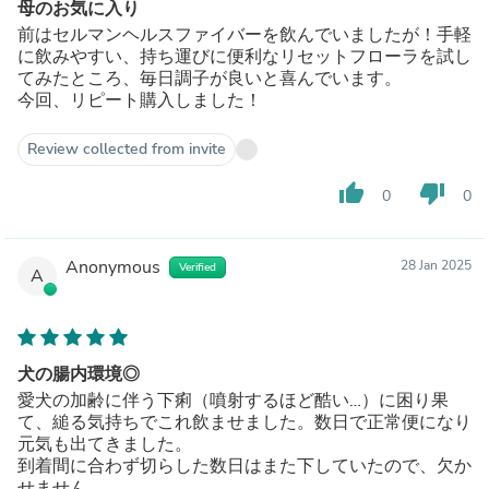
母のお気に入り
前はセルマンヘルスファイバーを飲んでいましたが！手軽
に飲みやすい、持ち運びに便利なリセットフローラを試し
てみたところ、毎日調子が良いと喜んでいます。
今回、リピート購入しました！
Review collected from invite
thumb_up
thumb_down
0
0
Anonymous
28 Jan 2025
Verified
A
犬の腸内環境◎
愛犬の加齢に伴う下痢（噴射するほど酷い…）に困り果
て、縋る気持ちでこれ飲ませました。数日で正常便になり
元気も出てきました。
到着間に合わず切らした数日はまた下していたので、欠か
せません。