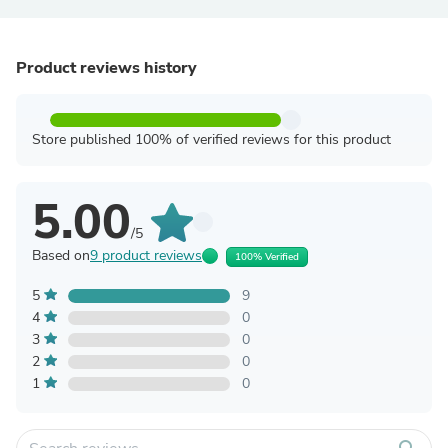
Product reviews history
Store published 100% of verified reviews for this product
5.00
/5
Based on
9 product reviews
100% Verified
5
9
4
0
3
0
2
0
1
0