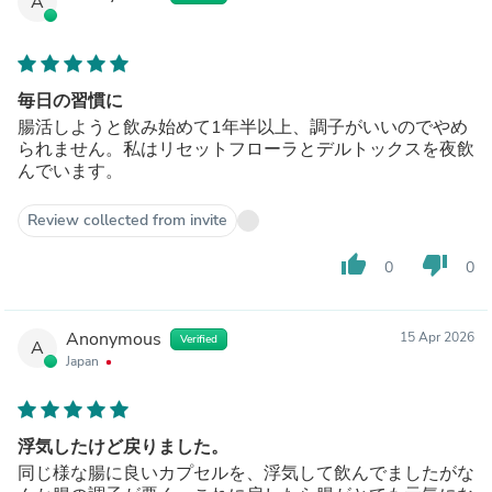
A
毎日の習慣に
腸活しようと飲み始めて1年半以上、調子がいいのでやめ
られません。私はリセットフローラとデルトックスを夜飲
んでいます。
Review collected from invite
thumb_up
thumb_down
0
0
Anonymous
15 Apr 2026
Verified
A
Japan
浮気したけど戻りました。
同じ様な腸に良いカプセルを、浮気して飲んでましたがな