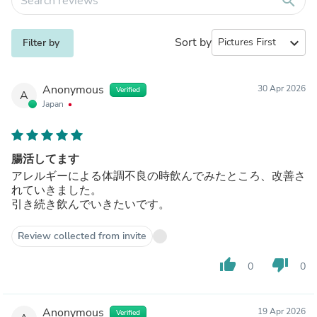
search
Sort by
expand_more
Filter by
Anonymous
30 Apr 2026
Verified
A
Japan
腸活してます
アレルギーによる体調不良の時飲んでみたところ、改善さ
れていきました。
引き続き飲んでいきたいです。
Review collected from invite
thumb_up
thumb_down
0
0
Anonymous
19 Apr 2026
Verified