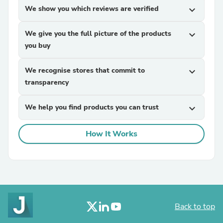
We show you which reviews are verified
expand_more
We give you the full picture of the products
expand_more
you buy
We recognise stores that commit to
expand_more
transparency
We help you find products you can trust
expand_more
How It Works
Back to top