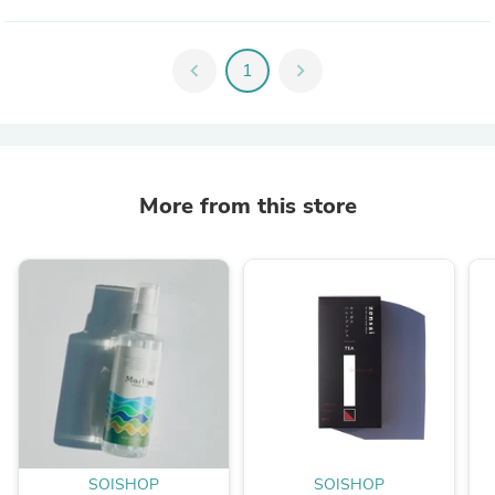
chevron_left
1
chevron_right
More from this store
SOISHOP
SOISHOP