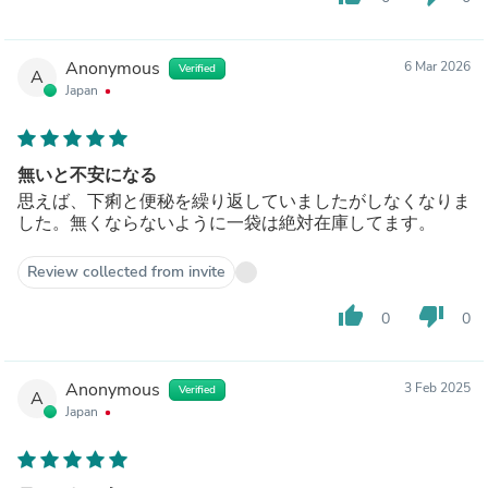
Anonymous
6 Mar 2026
Verified
A
Japan
無いと不安になる
思えば、下痢と便秘を繰り返していましたがしなくなりま
した。無くならないように一袋は絶対在庫してます。
Review collected from invite
thumb_up
thumb_down
0
0
Anonymous
3 Feb 2025
Verified
A
Japan