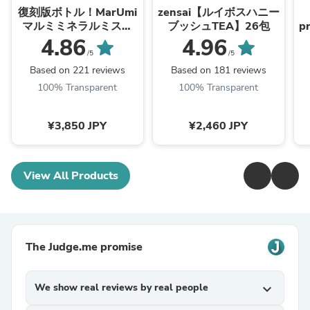
復刻版ボトル！MarUmi
zensai【ルイボスハニー
マルミミネラルミスト
ブッシュTEA】26包
p
150ml ※※写真の容器で
4.86
4.96
お届けになります
/5
/5
Based on 221 reviews
Based on 181 reviews
100% Transparent
100% Transparent
¥3,850 JPY
¥2,460 JPY
View All Products
The Judge.me promise
We show real reviews by real people
expand_more