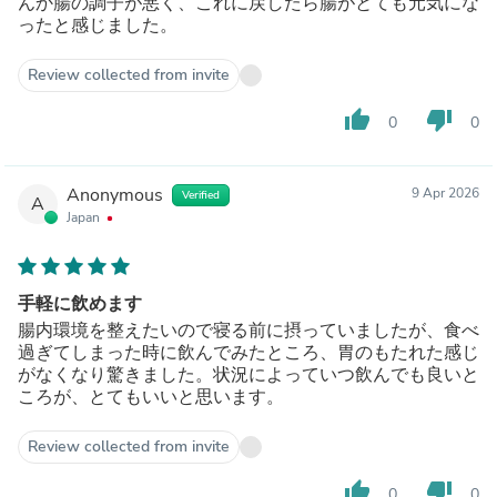
んか腸の調子が悪く、これに戻したら腸がとても元気にな
ったと感じました。
Review collected from invite
thumb_up
thumb_down
0
0
Anonymous
9 Apr 2026
Verified
A
Japan
手軽に飲めます
腸内環境を整えたいので寝る前に摂っていましたが、食べ
過ぎてしまった時に飲んでみたところ、胃のもたれた感じ
がなくなり驚きました。状況によっていつ飲んでも良いと
ころが、とてもいいと思います。
Review collected from invite
thumb_up
thumb_down
0
0