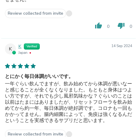
Review collected from invite
thumb_up
thumb_down
0
0
K
14 Sep 2024
Verified
K
Japan
とにかく毎日体調がいいです。
一年ぐらい飲んでますが、飲み始めてから体調が悪いなー
と感じることが全くなくなりました。もともと身体はつよ
い方ですが、それでも少し風邪気味かな？ぐらいのことは
以前はたまにはありましたが、リセットフローラを飲み始
めてから約一年、毎日体調が絶好調です。コロナも一回も
かかってません。腸内細菌によって、免疫は強くなるんだ
ということを実感できるサプリだと思います。
Review collected from invite