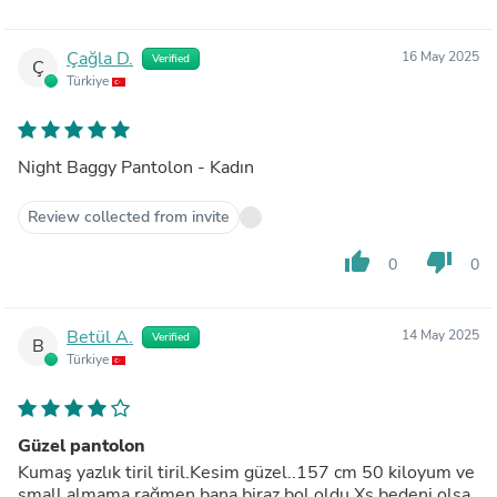
Çağla D.
16 May 2025
Verified
Ç
Türkiye
Night Baggy Pantolon - Kadın
Review collected from invite
thumb_up
thumb_down
0
0
Betül A.
14 May 2025
Verified
B
Türkiye
Güzel pantolon
Kumaş yazlık tiril tiril.Kesim güzel..157 cm 50 kiloyum ve
small almama rağmen bana biraz bol oldu.Xs bedeni olsa