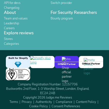
API for devs
Switch provider
Changelog
About
For Security Researchers
Team and values
Bounty program
Leadership
Careers
Explore reviews
Stores
Categories
Built for Shopify
Official Partner
Official Partner
Company Registration Number: 12157706
Buckworths 2nd Floor, 1-3 Worship Street, London, England,
EC2A 2AB
Copyright 2026 Judge.me Reviews
Terms
Privacy
Authenticity
Compliance
Content Policy
Cookie Policy
Consent Preferences