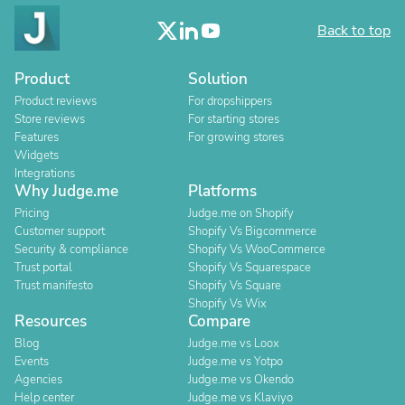
Back to top
Product
Solution
Product reviews
For dropshippers
Store reviews
For starting stores
Features
For growing stores
Widgets
Integrations
Why Judge.me
Platforms
Pricing
Judge.me on Shopify
Customer support
Shopify Vs Bigcommerce
Security & compliance
Shopify Vs WooCommerce
Trust portal
Shopify Vs Squarespace
Trust manifesto
Shopify Vs Square
Shopify Vs Wix
Resources
Compare
Blog
Judge.me vs Loox
Events
Judge.me vs Yotpo
Agencies
Judge.me vs Okendo
Help center
Judge.me vs Klaviyo