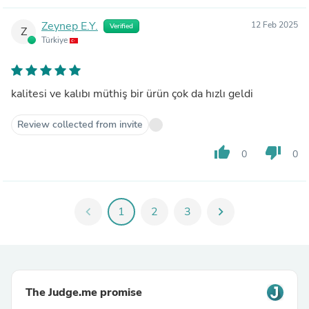
Zeynep E.Y.
12 Feb 2025
Verified
Z
Türkiye
kalitesi ve kalıbı müthiş bir ürün çok da hızlı geldi
Review collected from invite
thumb_up
thumb_down
0
0
chevron_left
1
2
3
chevron_right
The Judge.me promise