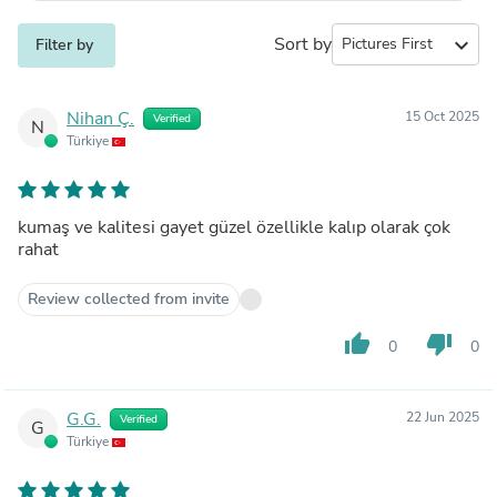
Sort by
expand_more
Filter by
Nihan Ç.
15 Oct 2025
Verified
N
Türkiye
kumaş ve kalitesi gayet güzel özellikle kalıp olarak çok
rahat
Review collected from invite
thumb_up
thumb_down
0
0
G.G.
22 Jun 2025
Verified
G
Türkiye