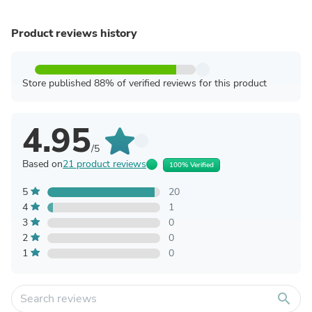
Product reviews history
Store published 88% of verified reviews for this product
4.95
/5
Based on
21 product reviews
100% Verified
5
20
4
1
3
0
2
0
1
0
search