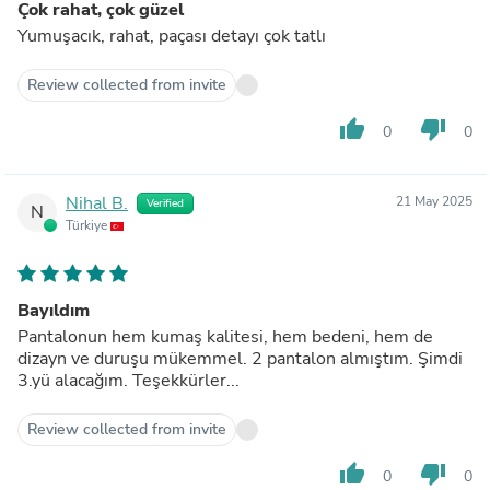
Çok rahat, çok güzel
Yumuşacık, rahat, paçası detayı çok tatlı
Review collected from invite
thumb_up
thumb_down
0
0
Nihal B.
21 May 2025
Verified
N
Türkiye
Bayıldım
Pantalonun hem kumaş kalitesi, hem bedeni, hem de
dizayn ve duruşu mükemmel. 2 pantalon almıştım. Şimdi
3.yü alacağım. Teşekkürler...
Review collected from invite
thumb_up
thumb_down
0
0