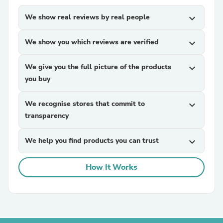
We show real reviews by real people
expand_more
We show you which reviews are verified
expand_more
We give you the full picture of the products
expand_more
you buy
We recognise stores that commit to
expand_more
transparency
We help you find products you can trust
expand_more
How It Works