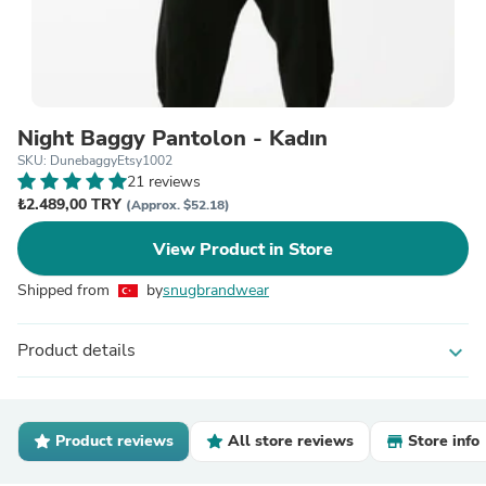
Night Baggy Pantolon - Kadın
SKU: DunebaggyEtsy1002
21 reviews
₺2.489,00 TRY
(Approx. $52.18)
View Product in Store
Shipped from
by
snugbrandwear
Product details
expand_more
Product reviews
All store reviews
Store info