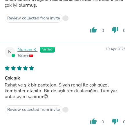
çok iyi olurmuş.
Review collected from invite
thumb_up
thumb_down
0
0
Nurcan K.
10 Apr 2025
Verified
N
Türkiye
Çok şık
Rahat ve şık bir pantolon. Siyah rengi ile çok güzel
kombinler olabilir. Bir de açık renkli alacağım. Tüm yaz
onlarlayım sanırım😍
Review collected from invite
thumb_up
thumb_down
0
0