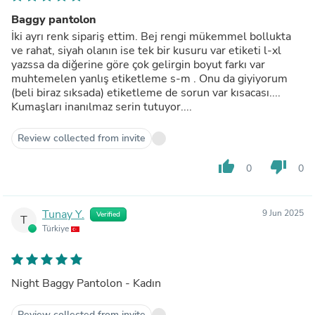
Baggy pantolon
İki ayrı renk sipariş ettim. Bej rengi mükemmel bollukta
ve rahat, siyah olanın ise tek bir kusuru var etiketi l-xl
yazssa da diğerine göre çok gelirgin boyut farkı var
muhtemelen yanlış etiketleme s-m . Onu da giyiyorum
(beli biraz sıksada) etiketleme de sorun var kısacası....
Kumaşları inanılmaz serin tutuyor....
Review collected from invite
thumb_up
thumb_down
0
0
Tunay Y.
9 Jun 2025
Verified
T
Türkiye
Night Baggy Pantolon - Kadın
Review collected from invite