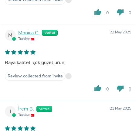
thumb_up
thumb_down
0
0
Monica C.
22 May 2025
Verified
M
Türkiye
Baya kaliteli çok güzel ürün
Review collected from invite
thumb_up
thumb_down
0
0
İrem B.
21 May 2025
Verified
İ
Türkiye