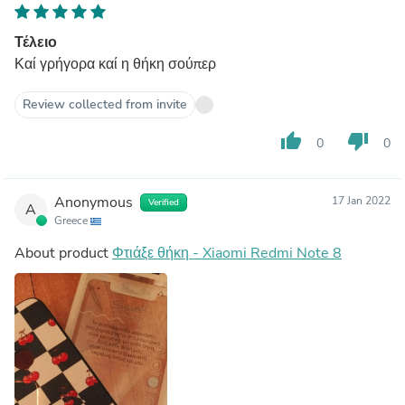
Τέλειο
Καί γρήγορα καί η θήκη σούπερ
Review collected from invite
thumb_up
thumb_down
0
0
Anonymous
17 Jan 2022
Verified
A
Greece
About product
Φτιάξε θήκη - Xiaomi Redmi Note 8