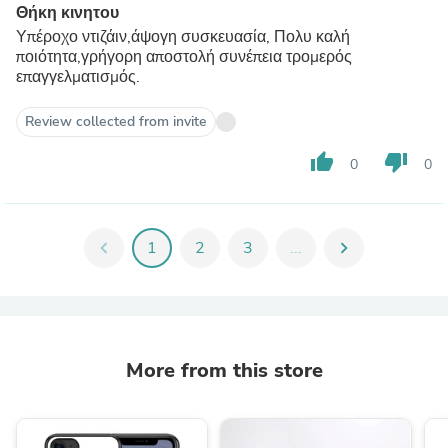
Θήκη κινητου
Υπέροχο ντιζάιν,άψογη συσκευασία, Πολυ καλή
ποιότητα,γρήγορη αποστολή συνέπεια τρομερός
επαγγελματισμός.
Review collected from invite
thumb_up
thumb_down
0
0
chevron_left
1
2
3
...
chevron_right
More from this store