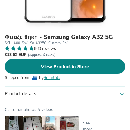
Φτιάξε θήκη - Samsung Galaxy A32 5G
SKU: A00_Sm1-Sa-A325G_Custom_Ro1
860 reviews
€13,62 EUR
(Approx. $15.75)
View Product in Store
Shipped from
by
Smartfits
Product details
expand_more
Customer photos & videos
See
more