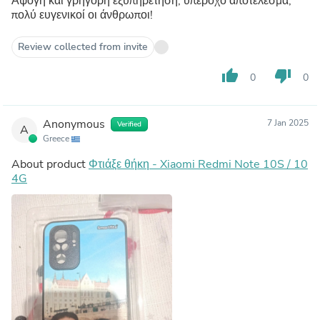
Αψογη και γρηγορη εξυπηρέτηση, υπέροχο αποτέλεσμα,
πολύ ευγενικοί οι άνθρωποι!
Review collected from invite
thumb_up
thumb_down
0
0
Anonymous
7 Jan 2025
Verified
A
Greece
About product
Φτιάξε θήκη - Xiaomi Redmi Note 10S / 10
4G