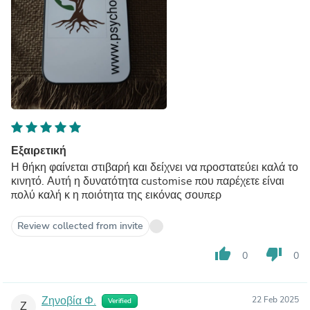
Εξαιρετική
Η θήκη φαίνεται στιβαρή και δείχνει να προστατεύει καλά το
κινητό. Αυτή η δυνατότητα customise που παρέχετε είναι
πολύ καλή κ η ποιότητα της εικόνας σουπερ
Review collected from invite
thumb_up
thumb_down
0
0
Ζηνοβία Φ.
22 Feb 2025
Verified
Ζ