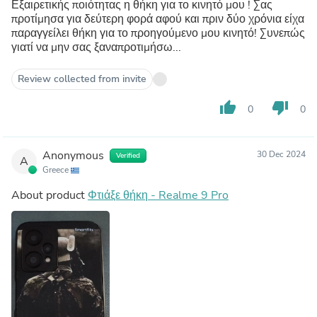
Εξαιρετικής ποιότητας η θήκη για το κινητό μου ! Σας
προτίμησα για δεύτερη φορά αφού και πριν δύο χρόνια είχα
παραγγείλει θήκη για το προηγούμενο μου κινητό! Συνεπώς
γιατί να μην σας ξαναπροτιμήσω...
Review collected from invite
thumb_up
thumb_down
0
0
Anonymous
30 Dec 2024
Verified
A
Greece
About product
Φτιάξε θήκη - Realme 9 Pro