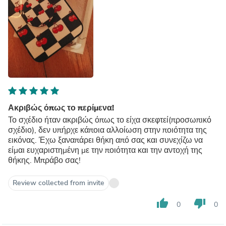
Ακριβώς όπως το περίμενα!
Το σχέδιο ήταν ακριβώς όπως το είχα σκεφτεί(προσωπικό
σχέδιο), δεν υπήρχε κάποια αλλοίωση στην ποιότητα της
εικόνας. Έχω ξαναπάρει θήκη από σας και συνεχίζω να
είμαι ευχαριστημένη με την ποιότητα και την αντοχή της
θήκης. Μπράβο σας!
Review collected from invite
thumb_up
thumb_down
0
0