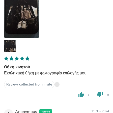
Θήκη κινητού
Εκπληκτική θήκη με φωτογραφία επιλογής μου!!!
Review collected from invite
thumb_up
thumb_down
0
0
Anonymous
11 Nov 2024
Verified