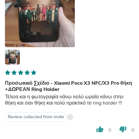
Προσωπικό Σχέδιο - Xiaomi Poco X3 NFC/X3 Pro θήκη
+ΔΩΡΕΑΝ Ring Holder
Τέλεια και η φωτογραφία πάνω πολύ ωραία πάνω στην
θήκη και σαν θήκη και πολύ πρακτικό το ring holder !!!
Review collected from invite
thumb_up
thumb_down
0
0