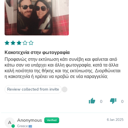
Κακοτεχνία στην φωτογραφία
Προφανώς στην εκτύπωση κάτι συνέβη και φαίνεται από
κάτω σαν να υπάρχει και άλλη φωτογραφία, κατά τα άλλα
καλή ποιότητα της θήκης και της εκτύπωσης. Διορθώνεται
η κακοτεχνία ή πρέπει να προβώ σε νέα παραγγελία;
Review collected from invite
thumb_up
thumb_down
0
0
Anonymous
6 Jan 2025
Verified
A
Greece