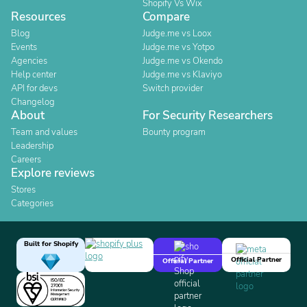
Shopify Vs Wix
Resources
Compare
Blog
Judge.me vs Loox
Events
Judge.me vs Yotpo
Agencies
Judge.me vs Okendo
Help center
Judge.me vs Klaviyo
API for devs
Switch provider
Changelog
About
For Security Researchers
Team and values
Bounty program
Leadership
Careers
Explore reviews
Stores
Categories
Built for Shopify
Official Partner
Official Partner