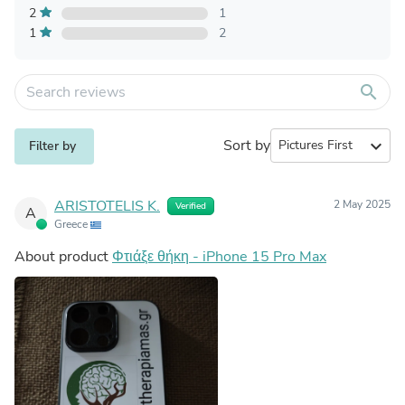
2
1
1
2
search
Sort by
expand_more
Filter by
ARISTOTELIS K.
2 May 2025
Verified
A
Greece
About product
Φτιάξε θήκη - iPhone 15 Pro Max