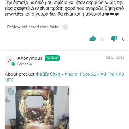
Την έφτιαξα με δικό μου σχέδιο και ήταν ακριβώς όπως την
είχα σκεφτεί! Δεν είναι πρώτη φορά που αγοράζω θήκη από
smartfits και σίγουρα δεν θα είναι και η τελευταία ❤️❤️❤️
Review collected from invite
thumb_up
thumb_down
0
0
Anonymous
25 Jan 2022
Verified
A
Greece
About product
Φτιάξε θήκη - Xiaomi Poco X3 / X3 Pro / X3
NFC