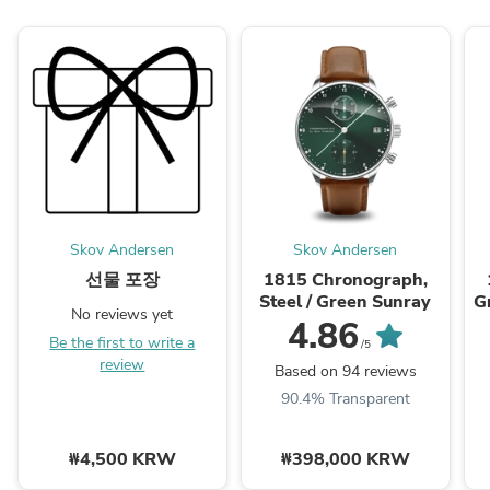
Skov Andersen
Skov Andersen
선물 포장
1815 Chronograph,
Steel / Green Sunray
G
No reviews yet
4.86
Be the first to write a
/5
review
Based on 94 reviews
90.4% Transparent
₩4,500 KRW
₩398,000 KRW