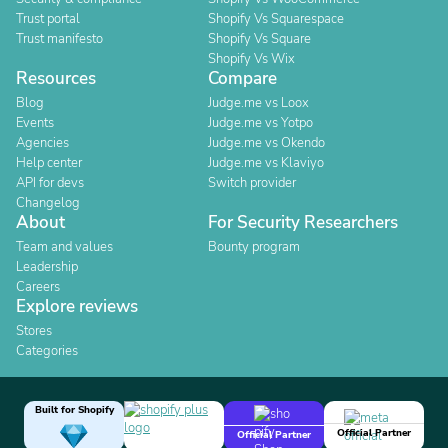
Trust portal
Shopify Vs Squarespace
Trust manifesto
Shopify Vs Square
Shopify Vs Wix
Resources
Compare
Blog
Judge.me vs Loox
Events
Judge.me vs Yotpo
Agencies
Judge.me vs Okendo
Help center
Judge.me vs Klaviyo
API for devs
Switch provider
Changelog
About
For Security Researchers
Team and values
Bounty program
Leadership
Careers
Explore reviews
Stores
Categories
Built for Shopify
Official Partner
Official Partner