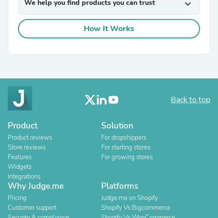
We help you find products you can trust
expand_more
How It Works
Back to top
Product
Solution
Product reviews
For dropshippers
Store reviews
For starting stores
Features
For growing stores
Widgets
Integrations
Why Judge.me
Platforms
Pricing
Judge.me on Shopify
Customer support
Shopify Vs Bigcommerce
Security & compliance
Shopify Vs WooCommerce