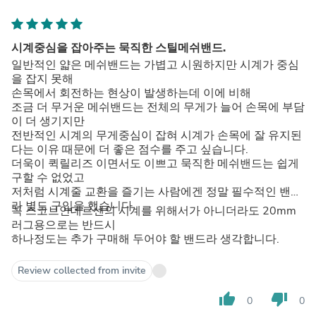
시계중심을 잡아주는 묵직한 스틸메쉬밴드.
일반적인 얇은 메쉬밴드는 가볍고 시원하지만 시계가 중심
을 잡지 못해
손목에서 회전하는 현상이 발생하는데 이에 비해
조금 더 무거운 메쉬밴드는 전체의 무게가 늘어 손목에 부담
이 더 생기지만
전반적인 시계의 무게중심이 잡혀 시계가 손목에 잘 유지된
다는 이유 때문에 더 좋은 점수를 주고 싶습니다.
더욱이 퀵릴리즈 이면서도 이쁘고 묵직한 메쉬밴드는 쉽게
구할 수 없었고
저처럼 시계줄 교환을 즐기는 사람에겐 정말 필수적인 밴드
라 별도 구입을 했습니다.
꼭 스코브안데르센의 시계를 위해서가 아니더라도 20mm
러그용으로는 반드시
하나정도는 추가 구매해 두어야 할 밴드라 생각합니다.
Review collected from invite
thumb_up
thumb_down
0
0