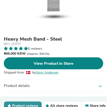
Heavy Mesh Band - Steel
SKU: 221577
6 reviews
₩69,000 KRW
(Approx. $49.01)
View Product in Store
Shipped from
by
Skov Andersen
Product details
expand_more
Product reviews
All store reviews
Store info