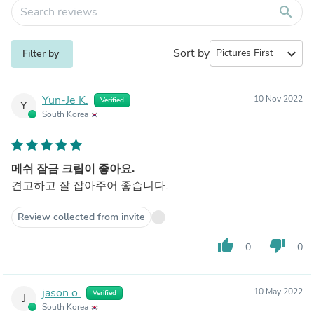
search
Sort by
expand_more
Filter by
Yun-Je K.
10 Nov 2022
Verified
Y
South Korea
메쉬 잠금 크립이 좋아요.
견고하고 잘 잡아주어 좋습니다.
Review collected from invite
thumb_up
thumb_down
0
0
jason o.
10 May 2022
Verified
J
South Korea