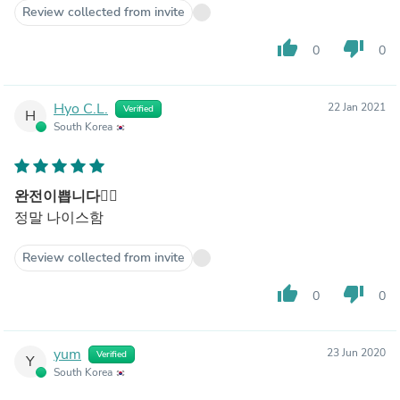
Review collected from invite
thumb_up
thumb_down
0
0
Hyo C.L.
22 Jan 2021
Verified
H
South Korea
완전이쁩니다👍🏻
정말 나이스함
Review collected from invite
thumb_up
thumb_down
0
0
yum
23 Jun 2020
Verified
Y
South Korea