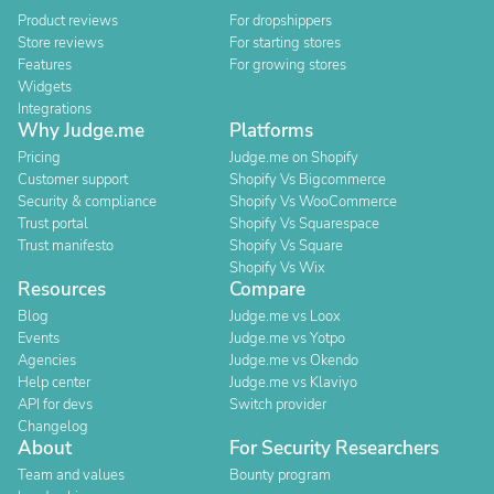
Product reviews
For dropshippers
Store reviews
For starting stores
Features
For growing stores
Widgets
Integrations
Why Judge.me
Platforms
Pricing
Judge.me on Shopify
Customer support
Shopify Vs Bigcommerce
Security & compliance
Shopify Vs WooCommerce
Trust portal
Shopify Vs Squarespace
Trust manifesto
Shopify Vs Square
Shopify Vs Wix
Resources
Compare
Blog
Judge.me vs Loox
Events
Judge.me vs Yotpo
Agencies
Judge.me vs Okendo
Help center
Judge.me vs Klaviyo
API for devs
Switch provider
Changelog
About
For Security Researchers
Team and values
Bounty program