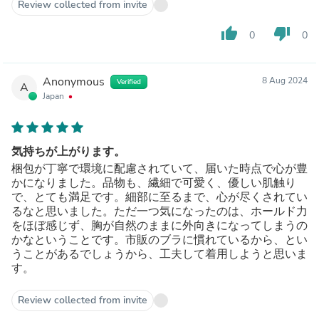
Review collected from invite
thumb_up
thumb_down
0
0
Anonymous
8 Aug 2024
Verified
A
Japan
気持ちが上がります。
梱包が丁寧で環境に配慮されていて、届いた時点で心が豊
かになりました。品物も、繊細で可愛く、優しい肌触り
で、とても満足です。細部に至るまで、心が尽くされてい
るなと思いました。ただ一つ気になったのは、ホールド力
をほぼ感じず、胸が自然のままに外向きになってしまうの
かなということです。市販のブラに慣れているから、とい
うことがあるでしょうから、工夫して着用しようと思いま
す。
Review collected from invite