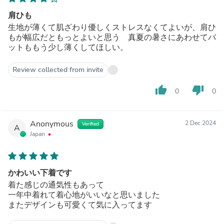
肩ひも
生地が薄くて肌ざわり優しくストレスなくてよいが、肩ひ
もが幅広だともっとよいと思う 真夏の暑さにあわせてバ
ットももう少し薄くしてほしい。
Review collected from invite
thumb_up
thumb_down
0
0
Anonymous
2 Dec 2024
Verified
A
Japan
かわいい下着です
着た感じの通気性もあって
一年中着れて着心地がいいなと思いました
またデザインも可愛くて気に入ってます