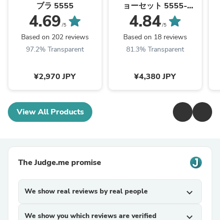
ブラ 5555
ョーセット 5555-
5557set
4.69
4.84
/5
/5
Based on 202 reviews
Based on 18 reviews
97.2% Transparent
81.3% Transparent
¥2,970 JPY
¥4,380 JPY
View All Products
The Judge.me promise
We show real reviews by real people
expand_more
We show you which reviews are verified
expand_more