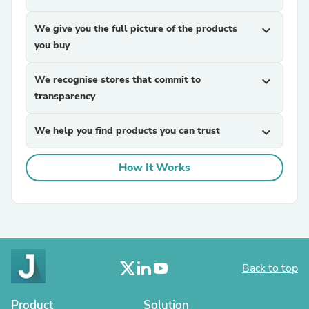
We give you the full picture of the products
expand_more
you buy
We recognise stores that commit to
expand_more
transparency
We help you find products you can trust
expand_more
How It Works
Back to top
Product
Solution