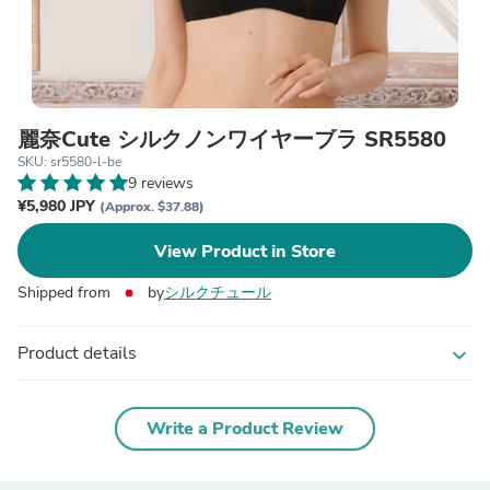
麗奈Cute シルクノンワイヤーブラ SR5580
SKU: sr5580-l-be
9 reviews
¥5,980 JPY
(Approx. $37.88)
View Product in Store
Shipped from
by
シルクチュール
Product details
expand_more
Write a Product Review