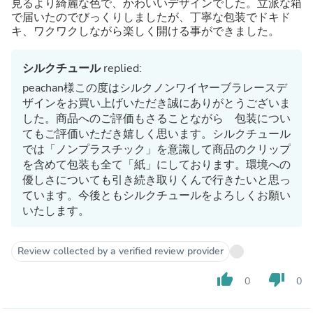
見るより綺麗な色で、かわいいデザインでした。立派な箱
で届いたのでびっくりしましたが、丁寧な包装でドキド
キ、ワクワクしながら楽しく開ける事ができました。
シルクチュール
replied:
peachan様この度はシルクノンワイヤーブラレースデ
ザインをお買い上げいただき誠にありがとうございま
した。商品へのご評価もさることながら 包装につい
てもご評価いただき嬉しく思います。シルクチュール
では「ノンプラスチック」を意識して商品のクリップ
を含めて包装も全て「紙」にしております。環境への
優しさについても引き続き取りくんで行きたいと思っ
ています。今後ともシルクチュールをよろしくお願い
いたします。
Review collected by a verified review provider
thumb_up
thumb_down
0
0