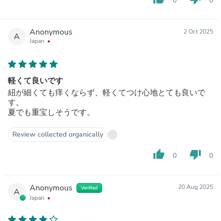
0
0
Anonymous
2 Oct 2025
A
Japan
軽くて良いです
紐が細くても痒くならず、軽くてつけ心地とても良いで
す。
夏でも重宝しそうです。
Review collected organically
thumb_up
thumb_down
0
0
Anonymous
20 Aug 2025
Verified
A
Japan