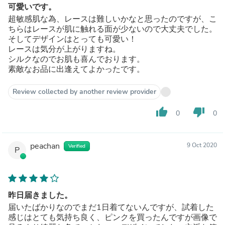
可愛いです。
超敏感肌な為、レースは難しいかなと思ったのですが、こ
ちらはレースが肌に触れる面が少ないので大丈夫でした。
そしてデザインはとっても可愛い！
レースは気分が上がりますね。
シルクなのでお肌も喜んでおります。
素敵なお品に出逢えてよかったです。
Review collected by another review provider
thumb_up
thumb_down
0
0
peachan
9 Oct 2020
Verified
P
昨日届きました。
届いたばかりなのでまだ1日着てないんですが、試着した
感じはとても気持ち良く、ピンクを買ったんですが画像で