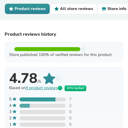
Product reviews
All store reviews
Store info
Product reviews history
Store published 100% of verified reviews for this product
4.78
/5
Based on
9 product reviews
67% Verified
5
7
4
2
3
0
2
0
1
0