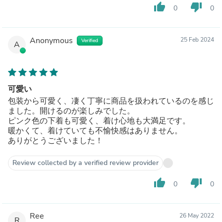
thumb_up
thumb_down
0
0
Anonymous
25 Feb 2024
Verified
A
可愛い
包装から可愛く、凄く丁寧に商品を扱われているのを感じ
ました。開けるのが楽しみでした。
ピンク色の下着も可愛く、着け心地も大満足です。
暖かくて、着けていても不愉快感はありません。
ありがとうございました！
Review collected by a verified review provider
thumb_up
thumb_down
0
0
Ree
26 May 2022
R