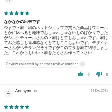
なかなかの出来です
今まで下着工場のネットショップで買った商品はワコール
とかに比べると地味でおしゃれじゃないものばかりでした
がシルクチュールさんの下着はとてもおしゃれです。着け
てみた感じも違和感なくとてもここちよいです。デザイナ
ーさんがベテランだそうですがこのブラを着て納得しまし
た。これからもいい下着をたくさん作って下さい！
Review collected by another review provider
thumb_up
thumb_down
0
0
Anonymous
19 Dec 2021
A