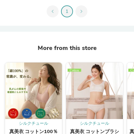
chevron_left
1
chevron_right
More from this store
シルクチュール
シルクチュール
真美衣 コットン100％
真美衣 コットンブラシ
真