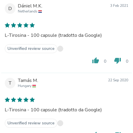
Dániel M.K.
3 Feb 2021
D
Netherlands
L-Tirosina - 100 capsule (tradotto da Google)
Unverified review source
thumb_up
thumb_down
0
0
Tamás M.
22 Sep 2020
T
Hungary
L-Tirosina - 100 capsule (tradotto da Google)
Unverified review source