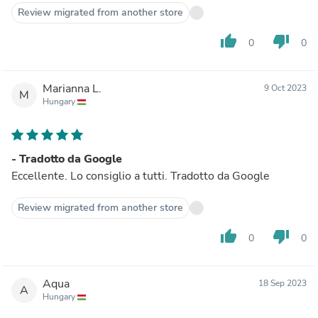
Review migrated from another store
thumb_up
thumb_down
0
0
Marianna L.
9 Oct 2023
M
Hungary
- Tradotto da Google
Eccellente. Lo consiglio a tutti. Tradotto da Google
Review migrated from another store
thumb_up
thumb_down
0
0
Aqua
18 Sep 2023
A
Hungary