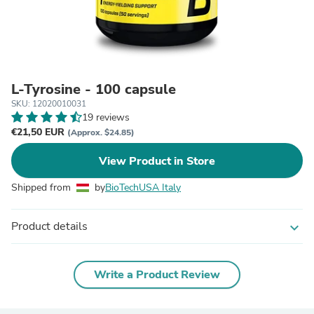
L-Tyrosine - 100 capsule
SKU: 12020010031
19 reviews
€21,50 EUR
(Approx. $24.85)
View Product in Store
Shipped from
by
BioTechUSA Italy
Product details
expand_more
Write a Product Review