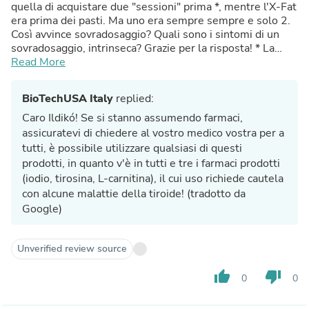
quella di acquistare due "sessioni" prima *, mentre l'X-Fat
era prima dei pasti. Ma uno era sempre sempre e solo 2.
Così avvince sovradosaggio? Quali sono i sintomi di un
sovradosaggio, intrinseca? Grazie per la risposta! * La
"formazione" così ho messo le virgolette perché quello
Read More
che stavo facendo, sarebbe esagerato chiamarlo ancora. In
ogni caso, i compiti leizzadok. (tradotto da Google)
BioTechUSA Italy
replied:
Caro Ildikó! Se si stanno assumendo farmaci,
assicuratevi di chiedere al vostro medico vostra per a
tutti, è possibile utilizzare qualsiasi di questi
prodotti, in quanto v'è in tutti e tre i farmaci prodotti
(iodio, tirosina, L-carnitina), il cui uso richiede cautela
con alcune malattie della tiroide! (tradotto da
Google)
Unverified review source
thumb_up
thumb_down
0
0