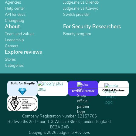
Agencies
Judge.me vs Okendo
Help center
Judge.me vs Klaviyo
API for devs
Switch provider
Changelog
About
For Security Researchers
Team and values
Bounty program
Leadership
Careers
Explore reviews
Stores
Categories
Built for Shopify
Official Partner
Official Partner
Company Registration Number: 12157706
Buckworths 2nd Floor, 1-3 Worship Street, London, England,
EC2A 2AB
Copyright 2026 Judge.me Reviews