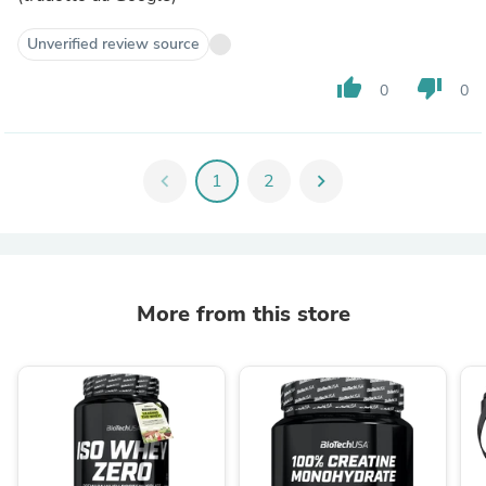
Unverified review source
thumb_up
thumb_down
0
0
chevron_left
1
2
chevron_right
More from this store