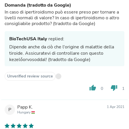
Domanda (tradotto da Google)
In caso di ipertiroidismo può essere preso per tornare a
livelli normali di valore? In caso di ipertiroidismo o altro
consigliabile prodotto? (tradotto da Google)
BioTechUSA Italy
replied:
Dipende anche da ciò che l'origine di malattie della
tiroide. Assicuratevi di controllare con questo
kezelőorvosoddal! (tradotto da Google)
Unverified review source
thumb_up
thumb_down
0
1
Papp K.
1 Apr 2021
P
Hungary