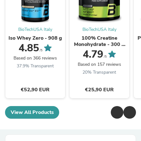
BioTechUSA Italy
BioTechUSA Italy
Iso Whey Zero - 908 g
100% Creatine
P
Monohydrate - 300 g
4.85
non aromatizzato
4.79
/5
/5
Based on 366 reviews
Based on 157 reviews
37.9% Transparent
20% Transparent
€52,90 EUR
€25,90 EUR
View All Products