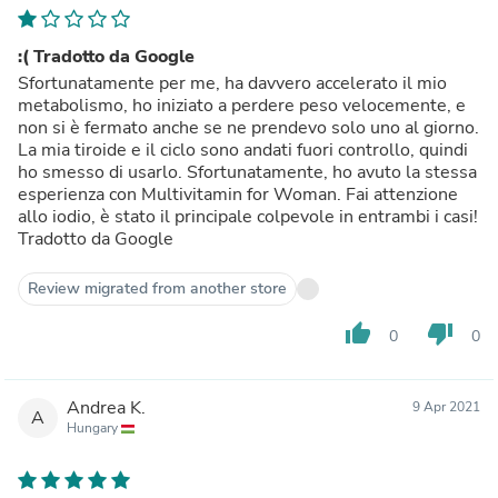
:( Tradotto da Google
Sfortunatamente per me, ha davvero accelerato il mio
metabolismo, ho iniziato a perdere peso velocemente, e
non si è fermato anche se ne prendevo solo uno al giorno.
La mia tiroide e il ciclo sono andati fuori controllo, quindi
ho smesso di usarlo. Sfortunatamente, ho avuto la stessa
esperienza con Multivitamin for Woman. Fai attenzione
allo iodio, è stato il principale colpevole in entrambi i casi!
Tradotto da Google
Review migrated from another store
thumb_up
thumb_down
0
0
Andrea K.
9 Apr 2021
A
Hungary