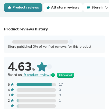
Product reviews
All store reviews
Store info
Product reviews history
Store published 0% of verified reviews for this product
4.63
/5
Based on
19 product reviews
0% Verified
5
17
4
0
3
0
2
1
1
1