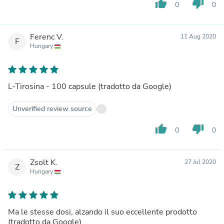
thumb_up
thumb_down
0
0
Ferenc V.
11 Aug 2020
F
Hungary
L-Tirosina - 100 capsule (tradotto da Google)
Unverified review source
thumb_up
thumb_down
0
0
Zsolt K.
27 Jul 2020
Z
Hungary
Ma le stesse dosi, alzando il suo eccellente prodotto
(tradotto da Google)