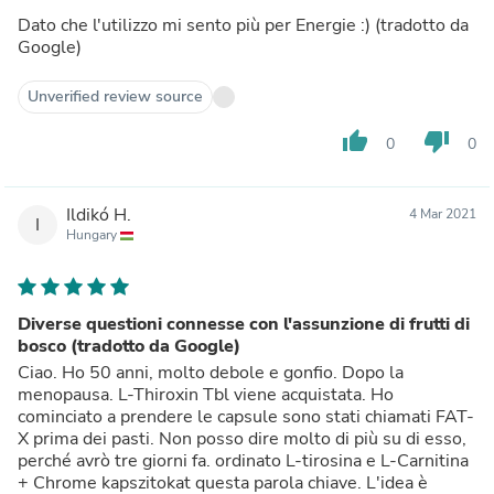
Dato che l'utilizzo mi sento più per Energie :) (tradotto da
Google)
Unverified review source
thumb_up
thumb_down
0
0
Ildikó H.
4 Mar 2021
I
Hungary
Diverse questioni connesse con l'assunzione di frutti di
bosco (tradotto da Google)
Ciao. Ho 50 anni, molto debole e gonfio. Dopo la
menopausa. L-Thiroxin Tbl viene acquistata. Ho
cominciato a prendere le capsule sono stati chiamati FAT-
X prima dei pasti. Non posso dire molto di più su di esso,
perché avrò tre giorni fa. ordinato L-tirosina e L-Carnitina
+ Chrome kapszitokat questa parola chiave. L'idea è