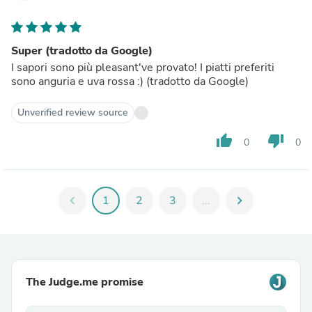
Super (tradotto da Google)
I sapori sono più pleasant've provato! I piatti preferiti
sono anguria e uva rossa :) (tradotto da Google)
Unverified review source
thumb_up
thumb_down
0
0
chevron_left
1
2
3
...
chevron_right
The Judge.me promise