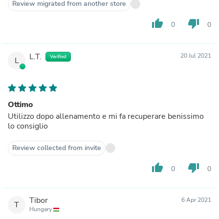
Review migrated from another store
thumb_up
thumb_down
0
0
L.T.
20 Jul 2021
Verified
L
Ottimo
Utilizzo dopo allenamento e mi fa recuperare benissimo
lo consiglio
Review collected from invite
thumb_up
thumb_down
0
0
Tibor
6 Apr 2021
T
Hungary