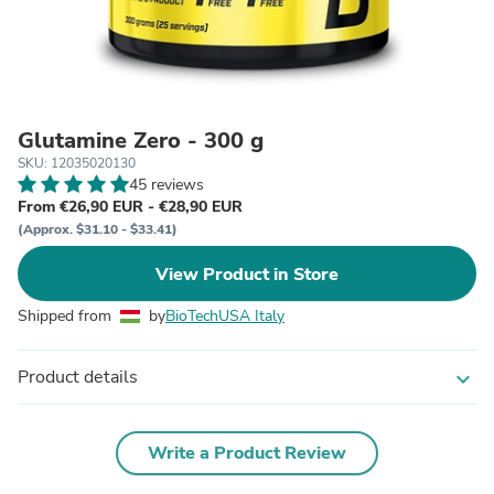
Glutamine Zero - 300 g
SKU: 12035020130
45 reviews
From €26,90 EUR - €28,90 EUR
(Approx. $31.10 - $33.41)
View Product in Store
Shipped from
by
BioTechUSA Italy
Product details
expand_more
Write a Product Review