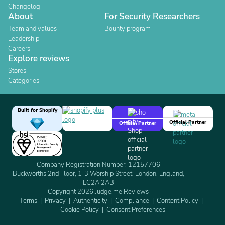
Changelog
About
For Security Researchers
Team and values
Bounty program
Leadership
Careers
Explore reviews
Stores
Categories
Built for Shopify
Official Partner
Official Partner
Company Registration Number: 12157706
Buckworths 2nd Floor, 1-3 Worship Street, London, England,
EC2A 2AB
Copyright 2026 Judge.me Reviews
Terms
Privacy
Authenticity
Compliance
Content Policy
Cookie Policy
Consent Preferences