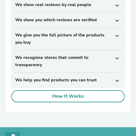
We show real reviews by real people
expand_more
We show you which reviews are verified
expand_more
We give you the full picture of the products
expand_more
you buy
We recognise stores that commit to
expand_more
transparency
We help you find products you can trust
expand_more
How It Works