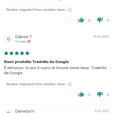
Review migrated from another store
thumb_up
thumb_down
0
0
Gábriel T.
25 Jul 2023
G
Hungary
Buon prodotto Tradotto da Google
È delizioso. Io uso il succo di limone come base. Tradotto
da Google
Review migrated from another store
thumb_up
thumb_down
0
0
Daniella H.
9 Jul 2023