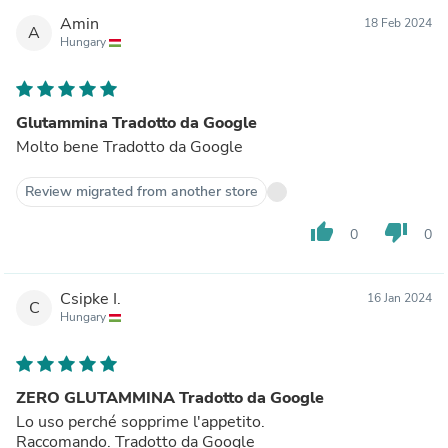
Amin
18 Feb 2024
A
Hungary
Glutammina Tradotto da Google
Molto bene Tradotto da Google
Review migrated from another store
thumb_up
thumb_down
0
0
Csipke I.
16 Jan 2024
C
Hungary
ZERO GLUTAMMINA Tradotto da Google
Lo uso perché sopprime l'appetito.
Raccomando. Tradotto da Google