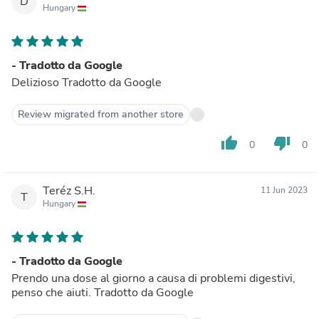
D
Hungary
- Tradotto da Google
Delizioso Tradotto da Google
Review migrated from another store
thumb_up
thumb_down
0
0
Teréz S.H.
11 Jun 2023
T
Hungary
- Tradotto da Google
Prendo una dose al giorno a causa di problemi digestivi,
penso che aiuti. Tradotto da Google