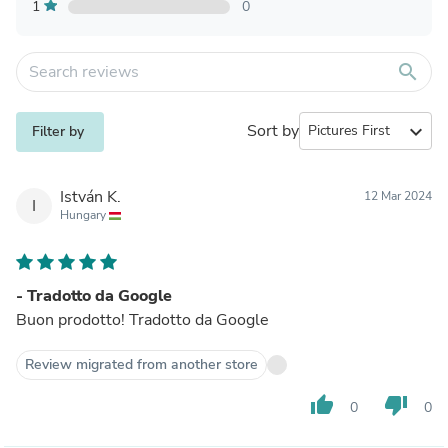
1
0
search
Sort by
expand_more
Filter by
István K.
12 Mar 2024
I
Hungary
- Tradotto da Google
Buon prodotto! Tradotto da Google
Review migrated from another store
thumb_up
thumb_down
0
0