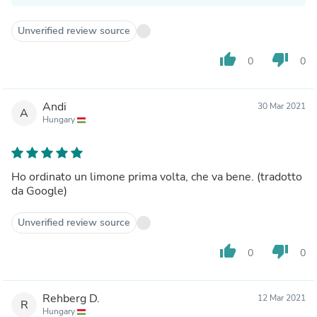
Unverified review source
thumb_up
thumb_down
0
0
Andi
30 Mar 2021
A
Hungary
Ho ordinato un limone prima volta, che va bene. (tradotto
da Google)
Unverified review source
thumb_up
thumb_down
0
0
Rehberg D.
12 Mar 2021
R
Hungary