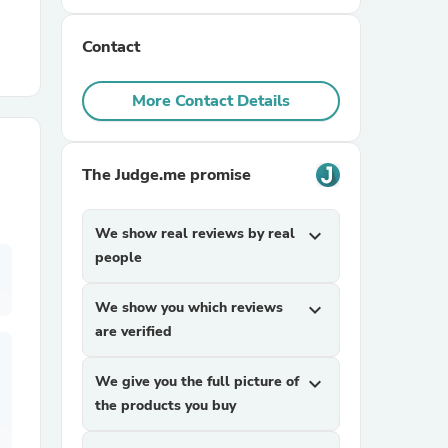
Contact
r Chairs
More Contact Details
The Judge.me promise
es
We show real reviews by real
expand_more
people
We show you which reviews
expand_more
ing
are verified
We give you the full picture of
expand_more
the products you buy