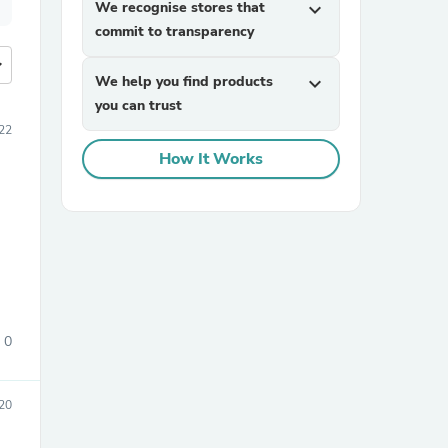
We recognise stores that
expand_more
commit to transparency
more
We help you find products
expand_more
you can trust
22
How It Works
0
20