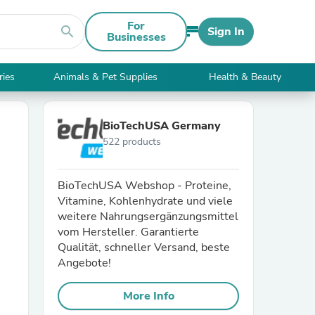
For
search
Sign In
Businesses
ries
Animals & Pet Supplies
Health & Beauty
BioTechUSA Germany
522 products
BioTechUSA Webshop - Proteine,
Vitamine, Kohlenhydrate und viele
weitere Nahrungsergänzungsmittel
vom Hersteller. Garantierte
Qualität, schneller Versand, beste
Angebote!
More Info