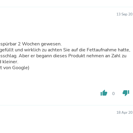
Laptops
Household Appliance Accessor
Air Conditioner Accessories
13 Sep 20
Air Purifier Accessories
Pet Grooming Supplies
Living Room Furniture Sets
Fan Accessories
r spürbar 2 Wochen gewesen.
Massage & Relaxation
efüllt und wirklich zu achten Sie auf die Fettaufnahme hatte,
Neckties
usschlag. Aber er begann dieses Produkt nehmen an Zahl zu
Mattresses
 kleiner.
Memory
zt von Google)
Laundry Appliance Accessories
Mobility & Accessibility
Patio Heater Accessories
Vacuum Accessories
Household Appliances
thumb_up
thumb_down
0
Climate Control Appliances
Pinback Buttons
Sunglasses
18 Apr 20
Nightstands
Floor & Steam Cleaners
Office Chairs