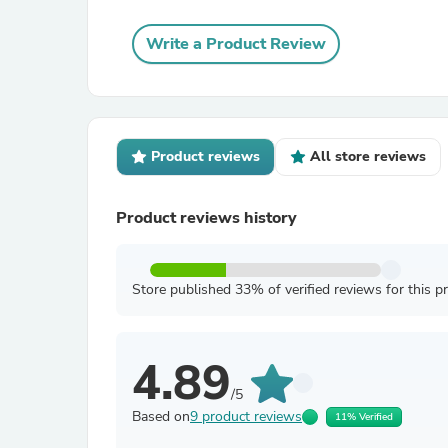
Write a Product Review
Product reviews
All store reviews
Product reviews history
Store published 33% of verified reviews for this p
4.89
/5
Based on
9 product reviews
11% Verified