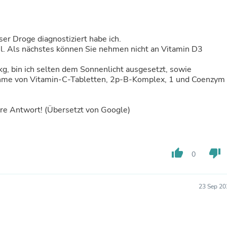
Buffets & Sideboards
Outfit Sets
Shorts
Cable Management
ser Droge diagnostiziert habe ich.
Cables
eil. Als nächstes können Sie nehmen nicht an Vitamin D3
Bird Supplies
Chaises
40kg, bin ich selten dem Sonnenlicht ausgesetzt, sowie
Skorts
nnahme von Vitamin-C-Tabletten, 2p-B-Komplex, 1 und Coenzym
Clothing Accessories
Baby & Toddler Clothing Acces
Decor
hre Antwort! (Übersetzt von Google)
Artificial Flora
Artwork
Bandanas & Headties
Computer Accessories
thumb_up
thumb_down
0
Computer Components
Video
Computer Monitors
23 Sep 20
Computer Servers
Cosmetics
Belts
Headwear