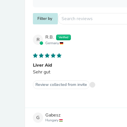
Filter by
R.B.
Verified
R
Germany
Liver Aid
Sehr gut
Review collected from invite
Gabesz
G
Hungary