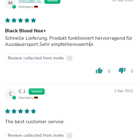
Michael G.
Verified
M
Germany
Black Blood Nox+
Schnelle Lieferung, Produkt funktioniert hervorragend für
Ausdauersport.Sehr empfehlenswert👍
Review collected from invite
thumb_up
thumb_down
0
0
C.J.
2 Apr 2022
Verified
C
Germany
The best customer service.
Review collected from invite