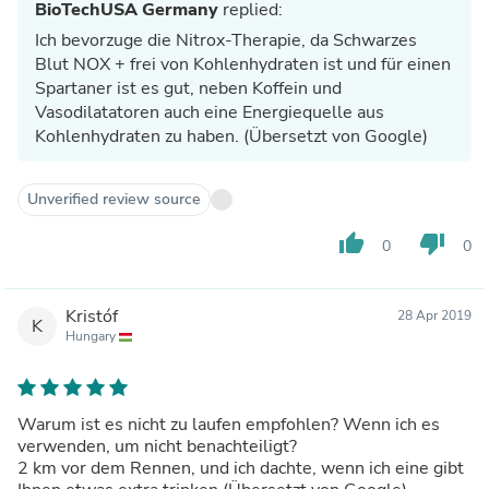
BioTechUSA Germany
replied:
Ich bevorzuge die Nitrox-Therapie, da Schwarzes
Blut NOX + frei von Kohlenhydraten ist und für einen
Spartaner ist es gut, neben Koffein und
Vasodilatatoren auch eine Energiequelle aus
Kohlenhydraten zu haben. (Übersetzt von Google)
Unverified review source
thumb_up
thumb_down
0
0
Kristóf
28 Apr 2019
K
Hungary
Warum ist es nicht zu laufen empfohlen? Wenn ich es
verwenden, um nicht benachteiligt?
2 km vor dem Rennen, und ich dachte, wenn ich eine gibt