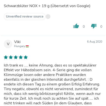
Schwarzblüter NOX + 19 g (Übersetzt von Google)
Unverified review source
thumb_up
thumb_down
0
0
Viki
6 Aug 2020
V
Hungary
Ich trank es .... keine Ahnung, dass es so spektakulärer
Effekt vor Hátedzésem sein. 4-Serie ging die vollen
Klimmzüge losen oder andere Praktiken wurden
ebenfalls in der gleichen Intensität durchgeführt. : D
endete ich diesen Tag zu einem großen Erfolg Erfahrung.
Tiny negativ, obwohl es nicht verwirrend, zumindest für
mich, dass ich wenig bőrbizsergést fühlte, wenn auch nur
für kurze Zeit. Ich muß noch zu achten Sie auf spät .... ich
nicht trinken will nach Süden (in dem Glauben, dass