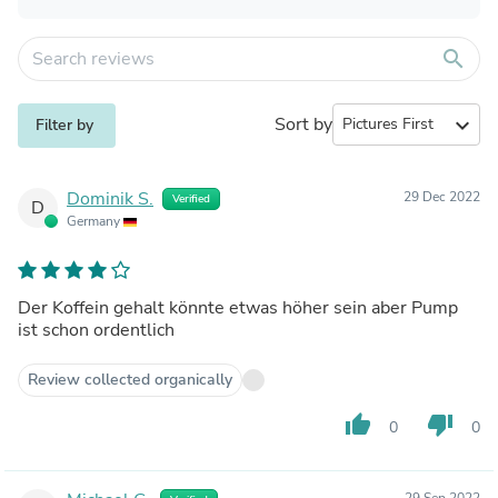
search
Sort by
expand_more
Filter by
Dominik S.
29 Dec 2022
Verified
D
Germany
Der Koffein gehalt könnte etwas höher sein aber Pump
ist schon ordentlich
Review collected organically
thumb_up
thumb_down
0
0
29 Sep 2022