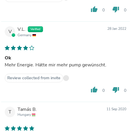
thumb_up
thumb_down
0
0
V.L.
28 Jan 2022
Verified
V
Germany
Ok
Mehr Energie. Hätte mir mehr pump gewünscht.
Review collected from invite
thumb_up
thumb_down
0
0
Tamás B.
11 Sep 2020
T
Hungary