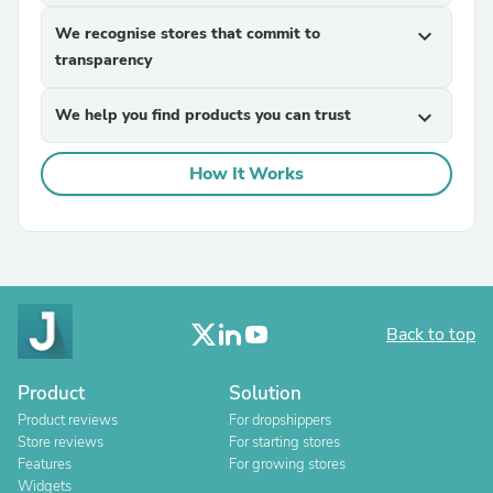
We recognise stores that commit to
expand_more
transparency
We help you find products you can trust
expand_more
How It Works
Back to top
Product
Solution
Product reviews
For dropshippers
Store reviews
For starting stores
Features
For growing stores
Widgets