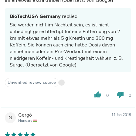
Ihnen etwas extra trinken (Übersetzt von Google)
BioTechUSA Germany
replied:
Sie werden nicht im Nachteil sein, es ist nicht
unbedingt gerechtfertigt für eine Entfernung von 2
km mit etwas mehr als 5 g Kreatin und 300 mg
Koffein. Sie können auch eine halbe Dosis davon
einnehmen oder ein Pre-Workout mit einem
niedrigeren Koffein- und Kreatingehalt wählen, z. B.
Surge. (Übersetzt von Google)
Unverified review source
thumb_up
thumb_down
0
0
Gergő
11 Jan 2019
G
Hungary