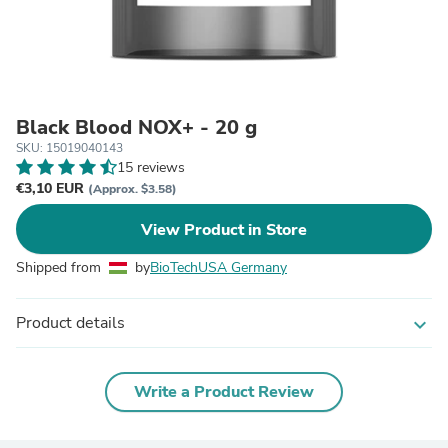
Black Blood NOX+ - 20 g
SKU: 15019040143
15 reviews
€3,10 EUR
(Approx. $3.58)
View Product in Store
Shipped from
by
BioTechUSA Germany
Product details
expand_more
Write a Product Review