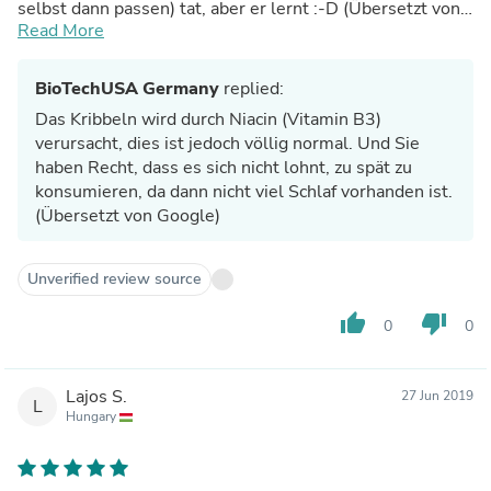
selbst dann passen) tat, aber er lernt :-D (Übersetzt von
Google)
Read More
BioTechUSA Germany
replied:
Das Kribbeln wird durch Niacin (Vitamin B3)
verursacht, dies ist jedoch völlig normal. Und Sie
haben Recht, dass es sich nicht lohnt, zu spät zu
konsumieren, da dann nicht viel Schlaf vorhanden ist.
(Übersetzt von Google)
Unverified review source
thumb_up
thumb_down
0
0
Lajos S.
27 Jun 2019
L
Hungary