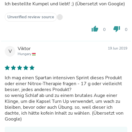
Ich bestellte Kumpel und liebt! ;) (Übersetzt von Google)
Unverified review source
thumb_up
thumb_down
0
0
Viktor
19 Jun 2019
V
Hungary
Ich mag einen Spartan intensiven Sprint dieses Produkt
oder einer Nitrox-Therapie fragen - 17 g oder vielleicht
besser, jedes anderes Produkt?
so wenig Schlaf ab und zu einem brutales Auge einer
Klinge, um die Kapsel Turn Up verwendet, um wach zu
bleiben, bevor oder auch Übung. so, weil dieser ich
dachte, ich hätte kofein Inhalt zu wählen. (Übersetzt von
Google)