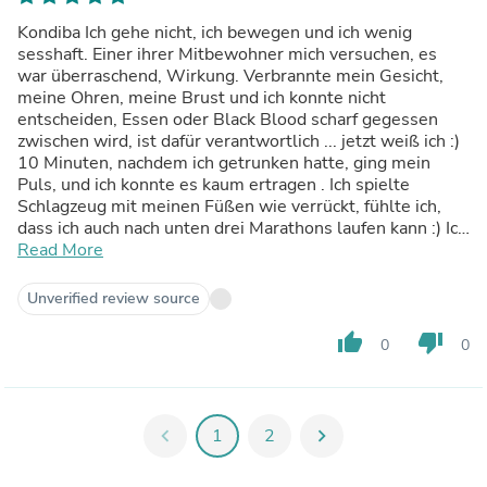
Kondiba Ich gehe nicht, ich bewegen und ich wenig
sesshaft. Einer ihrer Mitbewohner mich versuchen, es
war überraschend, Wirkung. Verbrannte mein Gesicht,
meine Ohren, meine Brust und ich konnte nicht
entscheiden, Essen oder Black Blood scharf gegessen
zwischen wird, ist dafür verantwortlich ... jetzt weiß ich :)
10 Minuten, nachdem ich getrunken hatte, ging mein
Puls, und ich konnte es kaum ertragen . Ich spielte
Schlagzeug mit meinen Füßen wie verrückt, fühlte ich,
dass ich auch nach unten drei Marathons laufen kann :) Ich
weiß nicht, dass die gleichen intensiv aktive Sportler und
Read More
ein Mann regelmäßig bewegen könnte, aber er kam zu
mir. (Übersetzt von Google)
Unverified review source
thumb_up
thumb_down
0
0
chevron_left
1
2
chevron_right