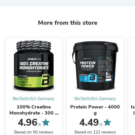
More from this store
BioTechUSA Germany
BioTechUSA Germany
100% Creatine
Protein Power - 4000
I
Monohydrate - 300 g
g
Ohne Geschmack
4.96
4.49
/5
/5
Based on 90 reviews
Based on 122 reviews