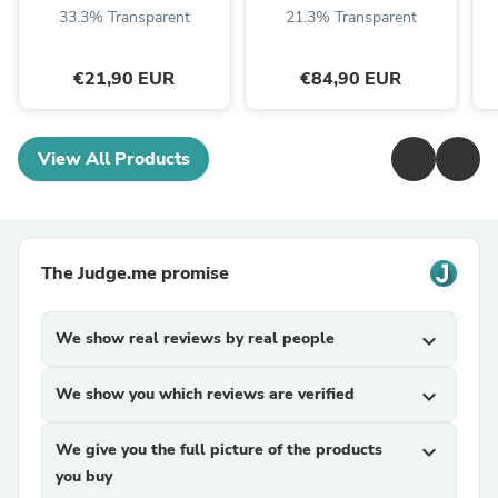
33.3% Transparent
21.3% Transparent
€21,90 EUR
€84,90 EUR
View All Products
The Judge.me promise
We show real reviews by real people
expand_more
We show you which reviews are verified
expand_more
We give you the full picture of the products
expand_more
you buy