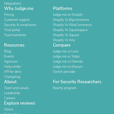
Integrations
Why Judge.me
Platforms
Pricing
Judge.me on Shopify
Customer support
Shopify Vs Bigcommerce
Security & compliance
Shopify Vs WooCommerce
Trust portal
Shopify Vs Squarespace
Trust manifesto
Shopify Vs Square
Shopify Vs Wix
Resources
Compare
Blog
Judge.me vs Loox
Events
Judge.me vs Yotpo
Agencies
Judge.me vs Okendo
Help center
Judge.me vs Klaviyo
API for devs
Switch provider
Changelog
About
For Security Researchers
Team and values
Bounty program
Leadership
Careers
Explore reviews
Stores