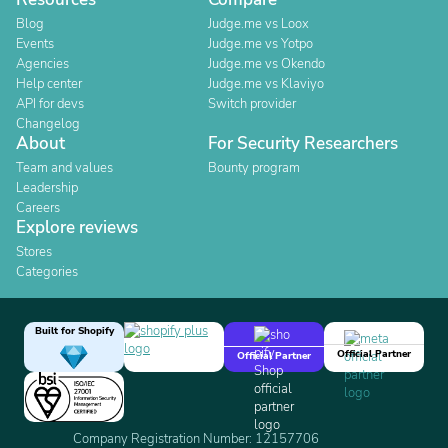
Blog
Judge.me vs Loox
Events
Judge.me vs Yotpo
Agencies
Judge.me vs Okendo
Help center
Judge.me vs Klaviyo
API for devs
Switch provider
Changelog
About
For Security Researchers
Team and values
Bounty program
Leadership
Careers
Explore reviews
Stores
Categories
Built for Shopify
Official Partner
Official Partner
Company Registration Number: 12157706