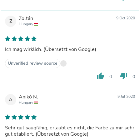
Zoltán
9 Oct 2020
Z
Hungary
Ich mag wirklich. (Übersetzt von Google)
Unverified review source
thumb_up
thumb_down
0
0
Anikó N.
9 Jul 2020
A
Hungary
Sehr gut saugfähig, erlaubt es nicht, die Farbe zu mir sehr
gut etabliert. (Übersetzt von Google)