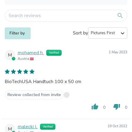
search
Sort by
expand_more
Filter by
mohamed h.
1 May 2023
Verified
M
Austria
BioTechUSA Handtuch 100 x 50 cm
Review collected from invite
thumb_up
thumb_down
0
0
malecki l.
19 Oct 2022
Verified
M