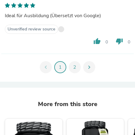
Ideal für Ausbildung (Übersetzt von Google)
Unverified review source
thumb_up
thumb_down
0
0
chevron_left
1
2
chevron_right
More from this store