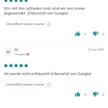
Wir mit ihm zufrieden sind, sind wir uns immer
angewendet. (Übersetzt von Google)
Unverified review source
thumb_up
thumb_down
0
0
M
23 Mar 2020
M
Hungary
Ich wurde nicht enttäuscht (Übersetzt von Google)
Unverified review source
thumb_up
thumb_down
0
0