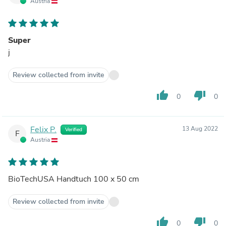
Austria
Super
j
Review collected from invite
thumb_up
thumb_down
0
0
Felix P.
13 Aug 2022
Verified
F
Austria
BioTechUSA Handtuch 100 x 50 cm
Review collected from invite
thumb_up
thumb_down
0
0