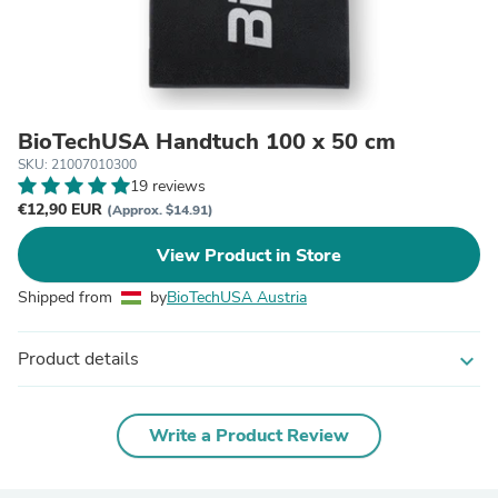
BioTechUSA Handtuch 100 x 50 cm
SKU: 21007010300
19 reviews
€12,90 EUR
(Approx. $14.91)
View Product in Store
Shipped from
by
BioTechUSA Austria
Product details
expand_more
Write a Product Review