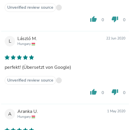
Unverified review source
thumb_up
thumb_down
0
0
László M.
22 Jun 2020
L
Hungary
perfekt! (Übersetzt von Google)
Unverified review source
thumb_up
thumb_down
0
0
Aranka U.
1 May 2020
A
Hungary