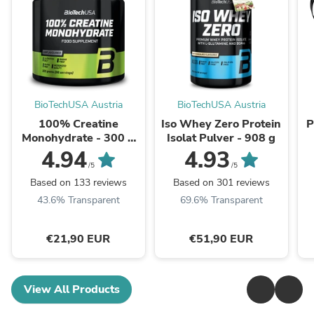
BioTechUSA Austria
BioTechUSA Austria
100% Creatine
Iso Whey Zero Protein
P
Monohydrate - 300 g
Isolat Pulver - 908 g
Ohne Geschmack
4.94
4.93
/5
/5
Based on 133 reviews
Based on 301 reviews
43.6% Transparent
69.6% Transparent
€21,90 EUR
€51,90 EUR
View All Products