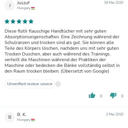
Juszuf
18 Mar 2020
J
Hungary
Diese flotír flauschige Handtücher mit sehr guten
Absorptionseigenschaften. Eine Zeichnung während der
Schulranzen und trocken sind als gut. Sie können alle
Teile des Körpers löschen, nachdem uns mit sehr guten
Trocken Duschen, aber auch während des Trainings.
verteilt die Maschinen während der Praktiken der
Maschine oder bedecken die Bänke vollständig selbst in
den Raum trocken bleiben. (Übersetzt von Google)
Unverified review source
thumb_up
thumb_down
0
0
B. K.
2 Mar 2020
B
Hungary